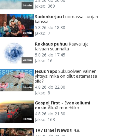
5.8.26 klo 20.00
Jakso: 369
30 min
Sadonkorjuu
Luomassa Luojan
kanssa
5.8.26 klo 18.30
Jakso: 7
85 min
Rakkaus puhuu
Kaavailuja
taivaan suunnalta
5.8.26 klo 17.45
Jakso: 16
45 min
Jesus Yaps
Sukupolvien välinen
yhteys: mikä on ollut estämässä
sitä?
4.8.26 klo 22.00
50 min
Jakso: 8
Gospel First - Evankeliumi
ensin
Älkää murehtiko
4.8.26 klo 21.30
Jakso: 163
30 min
TV7 Israel News
ti 4.8.