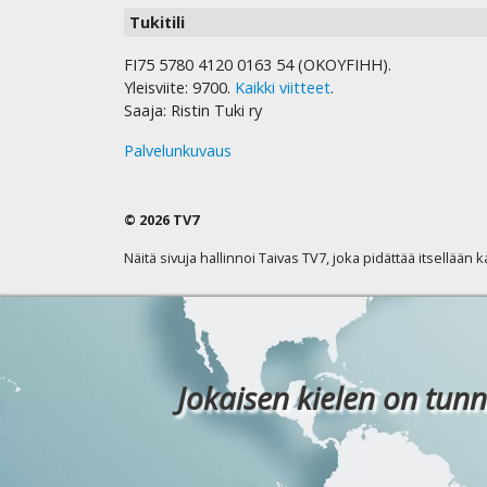
Tukitili
FI75 5780 4120 0163 54 (OKOYFIHH).
Yleisviite: 9700.
Kaikki viitteet
.
Saaja: Ristin Tuki ry
Palvelunkuvaus
© 2026 TV7
Näitä sivuja hallinnoi Taivas TV7, joka pidättää itsellään 
Jokaisen kielen on tunn