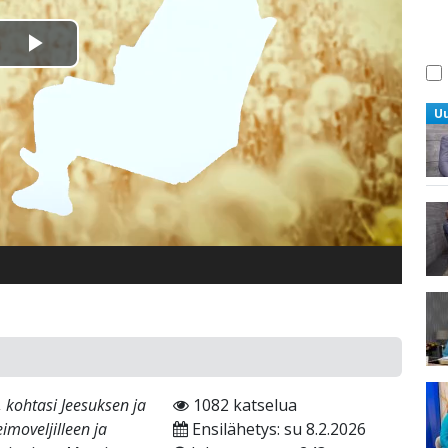
Toista
Video
U
 kohtasi Jeesuksen ja
1082 katselua
imoveljilleen ja
Ensilähetys: su 8.2.2026