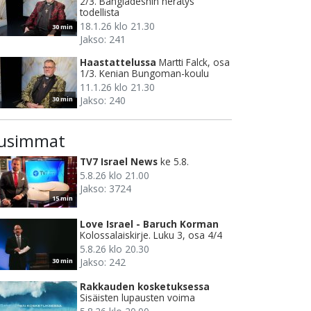
2/3. Bangladeshin herätys
todellista
18.1.26 klo 21.30
30 min
Jakso: 241
Haastattelussa
Martti Falck, osa
1/3. Kenian Bungoman-koulu
11.1.26 klo 21.30
Jakso: 240
30 min
usimmat
TV7 Israel News
ke 5.8.
5.8.26 klo 21.00
Jakso: 3724
15 min
Love Israel - Baruch Korman
Kolossalaiskirje. Luku 3, osa 4/4
5.8.26 klo 20.30
Jakso: 242
30 min
Rakkauden kosketuksessa
Sisäisten lupausten voima