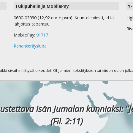
Tukipuhelin ja MobilePay
Y-
0600-02030 (12,92 eur + pvm). Kuuntele viesti, että
Lig
lahjoitus tapahtuu.
Ris
MobilePay:
91717
Rahankeräyslupa
kaikki sivuihin liittyvät oikeudet. Ohjelmien, tekstityksien tai niiden osien jul
ustettava Isän Jumalan kunniaksi: "J
(Fil. 2:11)