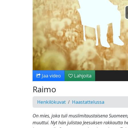
Jaa video
Lahjoita
Raimo
Henkilökuvat
Haastattelussa
On mies, joka tuli muslimitaustaisena Suomeen,
muuttui. Nyt hän julistaa Jeesuksen rakkautta he