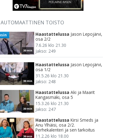
AUTOMAATTINEN TOISTO
Haastattelussa
Jason Lepojärvi,
usin
osa 2/2
7.6.26 klo 21.30
Jakso: 249
30 min
Haastattelussa
Jason Lepojärvi,
osa 1/2
31.5.26 klo 21.30
Jakso: 248
30 min
Haastattelussa
Aki ja Maarit
Kangasmäki, osa 5
15.3.26 klo 21.30
Jakso: 247
30 min
Haastattelussa
Kirsi Smeds ja
Anu Ylhäisi, osa 2/2.
Perhekalenteri ja sen tarkoitus
11.2.26 klo 18.00
30 min