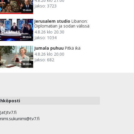
4.8.26 klo 21.00
Jakso: 3723
15 min
Jerusalem studio
Libanon:
Diplomatian ja sodan välissä
4.8.26 klo 20.30
Jakso: 1034
30 min
Jumala puhuu
Pitkä ikä
4.8.26 klo 20.00
Jakso: 682
30 min
hköposti
(at)tv7.fi
nimi.sukunimi@tv7.fi