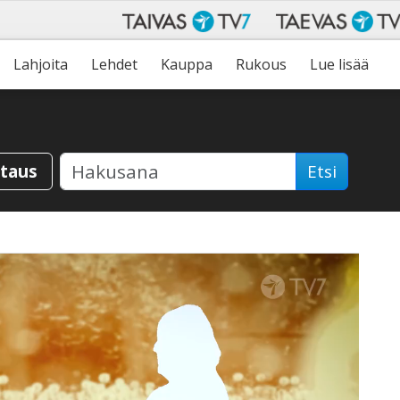
Lahjoita
Lehdet
Kauppa
Rukous
Lue lisää
staus
Etsi