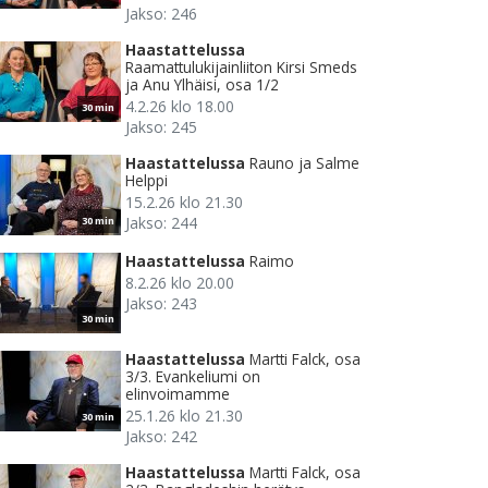
Jakso: 246
Haastattelussa
Raamattulukijainliiton Kirsi Smeds
ja Anu Ylhäisi, osa 1/2
4.2.26 klo 18.00
30 min
Jakso: 245
Haastattelussa
Rauno ja Salme
Helppi
15.2.26 klo 21.30
Jakso: 244
30 min
Haastattelussa
Raimo
8.2.26 klo 20.00
Jakso: 243
30 min
Haastattelussa
Martti Falck, osa
3/3. Evankeliumi on
elinvoimamme
25.1.26 klo 21.30
30 min
Jakso: 242
Haastattelussa
Martti Falck, osa