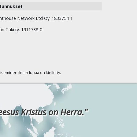
tunnukset
hthouse Network Ltd Oy: 1833754-1
tin Tuki ry: 1911738-0
kaiseminen ilman lupaa on kielletty.
eesus Kristus on Herra."