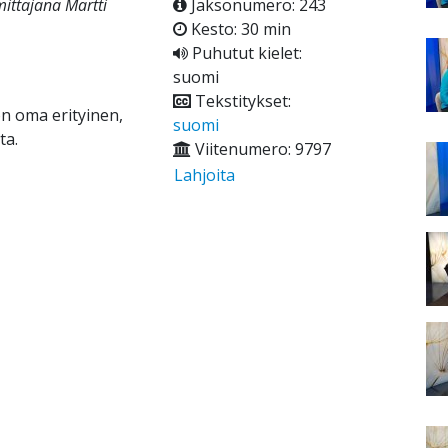
ittajana Martti
Jaksonumero: 243
Kesto: 30 min
Puhutut kielet:
suomi
Tekstitykset:
 on oma erityinen,
suomi
ta.
Viitenumero: 9797
Lahjoita