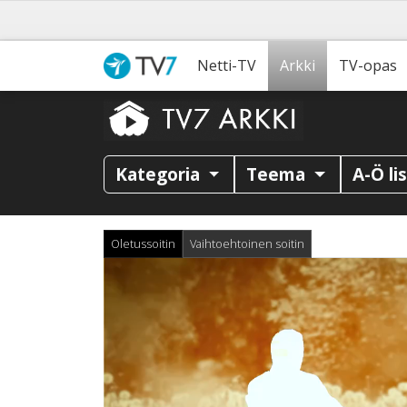
Netti-TV
Arkki
TV-opas
Kategoria
Teema
A-Ö li
Oletussoitin
Vaihtoehtoinen soitin