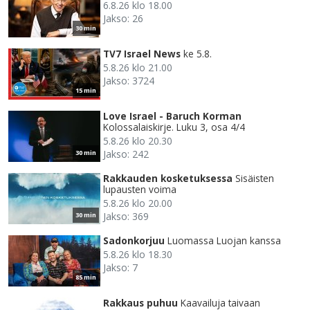
6.8.26 klo 18.00
Jakso: 26
30 min
TV7 Israel News
ke 5.8.
5.8.26 klo 21.00
Jakso: 3724
15 min
Love Israel - Baruch Korman
Kolossalaiskirje. Luku 3, osa 4/4
5.8.26 klo 20.30
Jakso: 242
30 min
Rakkauden kosketuksessa
Sisäisten
lupausten voima
5.8.26 klo 20.00
Jakso: 369
30 min
Sadonkorjuu
Luomassa Luojan kanssa
5.8.26 klo 18.30
Jakso: 7
85 min
Rakkaus puhuu
Kaavailuja taivaan