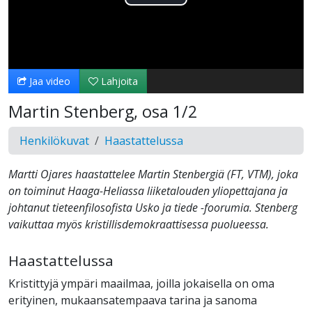
Toista
Video
Jaa video
Lahjoita
Martin Stenberg, osa 1/2
Henkilökuvat
Haastattelussa
Martti Ojares haastattelee Martin Stenbergiä (FT, VTM), joka
on toiminut Haaga-Heliassa liiketalouden yliopettajana ja
johtanut tieteenfilosofista Usko ja tiede -foorumia. Stenberg
vaikuttaa myös kristillisdemokraattisessa puolueessa.
Haastattelussa
Kristittyjä ympäri maailmaa, joilla jokaisella on oma
erityinen, mukaansatempaava tarina ja sanoma