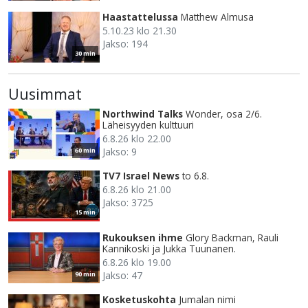
Haastattelussa
Matthew Almusa
5.10.23 klo 21.30
Jakso: 194
30 min
Uusimmat
Northwind Talks
Wonder, osa 2/6.
Läheisyyden kulttuuri
6.8.26 klo 22.00
Jakso: 9
60 min
TV7 Israel News
to 6.8.
6.8.26 klo 21.00
Jakso: 3725
15 min
Rukouksen ihme
Glory Backman, Rauli
Kannikoski ja Jukka Tuunanen.
6.8.26 klo 19.00
Jakso: 47
90 min
Kosketuskohta
Jumalan nimi