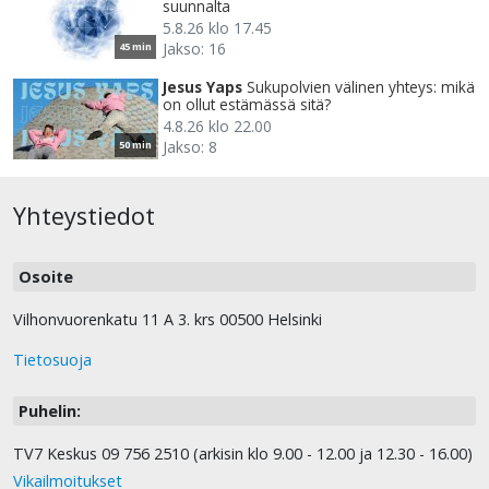
suunnalta
5.8.26 klo 17.45
Jakso: 16
45 min
Jesus Yaps
Sukupolvien välinen yhteys: mikä
on ollut estämässä sitä?
4.8.26 klo 22.00
Jakso: 8
50 min
Yhteystiedot
Osoite
Vilhonvuorenkatu 11 A 3. krs 00500 Helsinki
Tietosuoja
Puhelin:
TV7 Keskus 09 756 2510 (arkisin klo 9.00 - 12.00 ja 12.30 - 16.00)
Vikailmoitukset