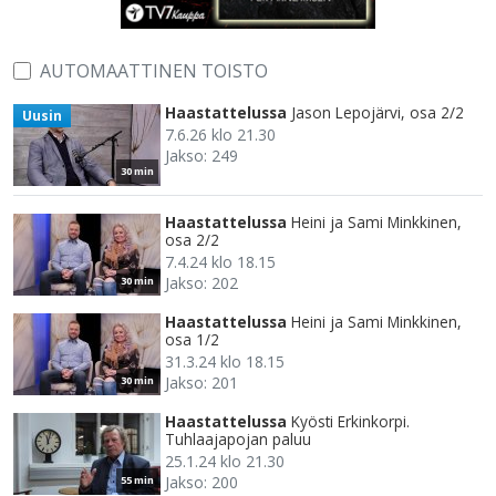
AUTOMAATTINEN TOISTO
Haastattelussa
Jason Lepojärvi, osa 2/2
Uusin
7.6.26 klo 21.30
Jakso: 249
30 min
Haastattelussa
Heini ja Sami Minkkinen,
osa 2/2
7.4.24 klo 18.15
Jakso: 202
30 min
Haastattelussa
Heini ja Sami Minkkinen,
osa 1/2
31.3.24 klo 18.15
Jakso: 201
30 min
Haastattelussa
Kyösti Erkinkorpi.
Tuhlaajapojan paluu
25.1.24 klo 21.30
Jakso: 200
55 min