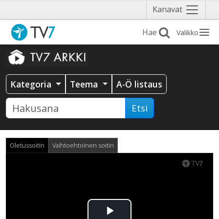
Näytä
Kanavat
valikko
Valikko
Kategoria
Teema
A-Ö listaus
Etsi
Oletussoitin
Vaihtoehtoinen soitin