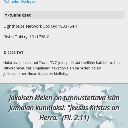
Rahankeräyslupa
Y-tunnukset
Lighthouse Network Ltd Oy: 1833754-1
Ristin Tuki ry: 1911738-0
© 2026 TV7
Näitä sivuja hallinnoi Taivas TV7, joka pidättää itsellään kaikki sivuihin
liittyvät oikeudet. Ohjelmien, tekstityksien tai niiden osien
julkaiseminen ilman lupaa on kielletty.
Jokaisen kielen on tunnustettava Isän
Jumalan kunniaksi: "Jeesus Kristus on
Herra." (Fil. 2:11)