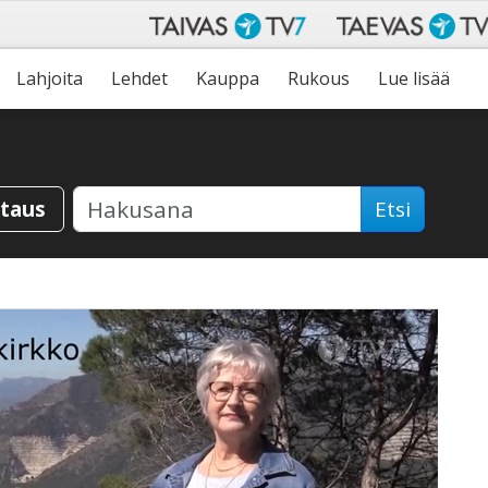
Lahjoita
Lehdet
Kauppa
Rukous
Lue lisää
staus
Etsi