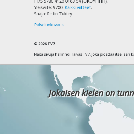
FI75 5780 4120 0163 54 (OKOYFIHH).
Yleisviite: 9700.
Kaikki viitteet
.
Saaja: Ristin Tuki ry
Palvelunkuvaus
© 2026 TV7
Näitä sivuja hallinnoi Taivas TV7, joka pidättää itsellään 
Jokaisen kielen on tunn