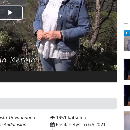
Toista
Video
U
usta 15-vuotiaana.
1951 katselua
le Andalusian
Ensilähetys: to 6.5.2021