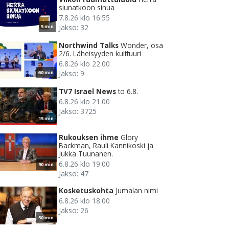
siunatkoon sinua
7.8.26 klo 16.55
Jakso: 32
5 min
Northwind Talks
Wonder, osa
2/6. Läheisyyden kulttuuri
6.8.26 klo 22.00
Jakso: 9
60 min
TV7 Israel News
to 6.8.
6.8.26 klo 21.00
Jakso: 3725
15 min
Rukouksen ihme
Glory
Backman, Rauli Kannikoski ja
Jukka Tuunanen.
6.8.26 klo 19.00
90 min
Jakso: 47
Kosketuskohta
Jumalan nimi
6.8.26 klo 18.00
Jakso: 26
30 min