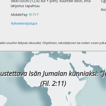
0600-02030 (12,92 eur + pvm). Kuuntele viesti, että
Lig
lahjoitus tapahtuu.
Ris
MobilePay:
91717
Rahankeräyslupa
kaikki sivuihin liittyvät oikeudet. Ohjelmien, tekstityksien tai niiden osien jul
ustettava Isän Jumalan kunniaksi: "J
(Fil. 2:11)