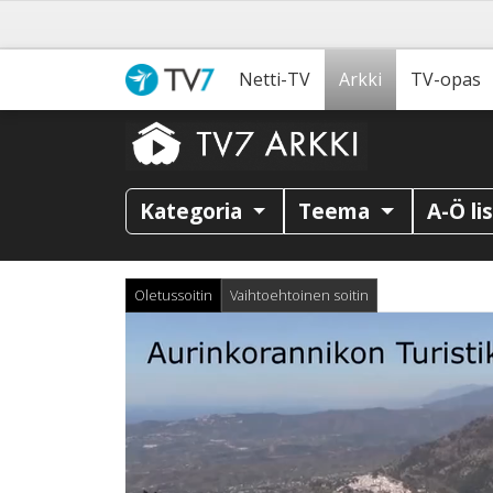
Netti-TV
Arkki
TV-opas
Kategoria
Teema
A-Ö li
Oletussoitin
Vaihtoehtoinen soitin