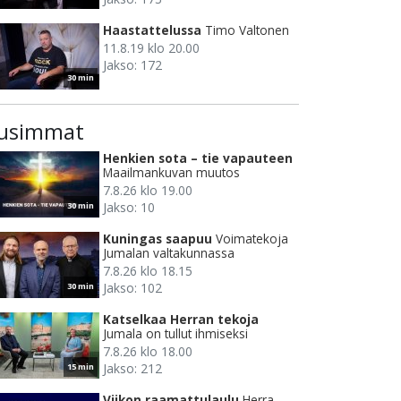
Haastattelussa
Timo Valtonen
11.8.19 klo 20.00
Jakso: 172
30 min
usimmat
Henkien sota – tie vapauteen
Maailmankuvan muutos
7.8.26 klo 19.00
Jakso: 10
30 min
Kuningas saapuu
Voimatekoja
Jumalan valtakunnassa
7.8.26 klo 18.15
Jakso: 102
30 min
Katselkaa Herran tekoja
Jumala on tullut ihmiseksi
7.8.26 klo 18.00
Jakso: 212
15 min
Viikon raamattulaulu
Herra