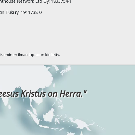
hthouse Network Ltd Oy: 1833754-1
tin Tuki ry: 1911738-0
kaiseminen ilman lupaa on kielletty.
eesus Kristus on Herra."