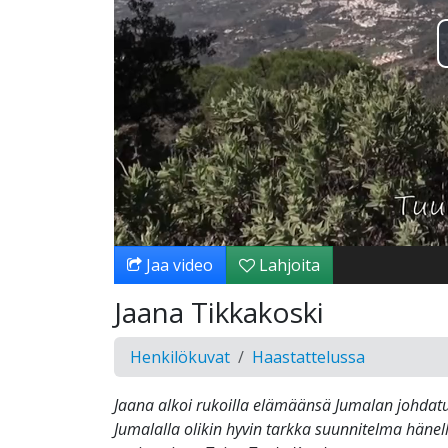
Jaa video
Lahjoita
Jaana Tikkakoski
Henkilökuvat
Haastattelussa
Jaana alkoi rukoilla elämäänsä Jumalan johdat
Jumalalla olikin hyvin tarkka suunnitelma hänel