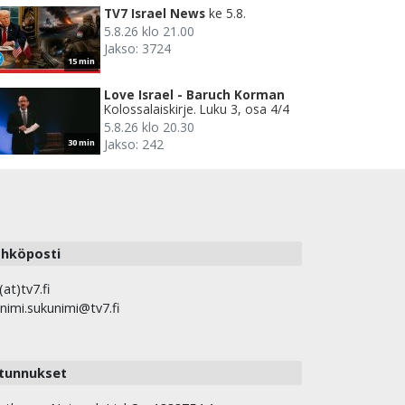
TV7 Israel News
ke 5.8.
5.8.26 klo 21.00
Jakso: 3724
15 min
Love Israel - Baruch Korman
Kolossalaiskirje. Luku 3, osa 4/4
5.8.26 klo 20.30
Jakso: 242
30 min
hköposti
(at)tv7.fi
nimi.sukunimi@tv7.fi
tunnukset