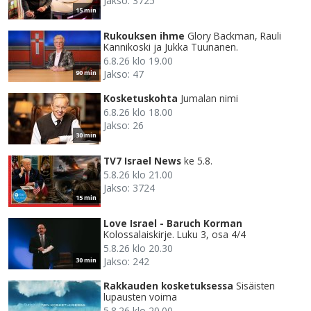
Jakso: 3725
15 min
Rukouksen ihme
Glory Backman, Rauli
Kannikoski ja Jukka Tuunanen.
6.8.26 klo 19.00
Jakso: 47
90 min
Kosketuskohta
Jumalan nimi
6.8.26 klo 18.00
Jakso: 26
30 min
TV7 Israel News
ke 5.8.
5.8.26 klo 21.00
Jakso: 3724
15 min
Love Israel - Baruch Korman
Kolossalaiskirje. Luku 3, osa 4/4
5.8.26 klo 20.30
Jakso: 242
30 min
Rakkauden kosketuksessa
Sisäisten
lupausten voima
5.8.26 klo 20.00