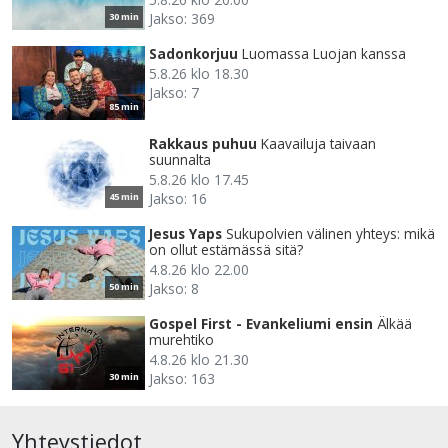
Jakso: 369
30 min
Sadonkorjuu
Luomassa Luojan kanssa
5.8.26 klo 18.30
Jakso: 7
85 min
Rakkaus puhuu
Kaavailuja taivaan
suunnalta
5.8.26 klo 17.45
Jakso: 16
45 min
Jesus Yaps
Sukupolvien välinen yhteys: mikä
on ollut estämässä sitä?
4.8.26 klo 22.00
Jakso: 8
50 min
Gospel First - Evankeliumi ensin
Älkää
murehtiko
4.8.26 klo 21.30
Jakso: 163
30 min
Yhteystiedot