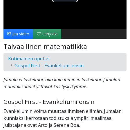
Toista
Video
Jaa video
Lahjoita
Taivaallinen matematiikka
Kotimainen opetus
Gospel First - Evankeliumi ensin
Jumala ei laskelmoi, niin kuin ihminen laskelmoi. Jumalan
mahdollisuudet ylittävät käsityskykymme.
Gospel First - Evankeliumi ensin
Evankeliumin voima muuttaa ihmisen elämän. Jumalan
kunniaksi kerrotaan todistuksia ympäri maailmaa.
Julistajana ovat Arto ja Serena Boa.