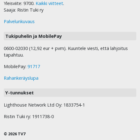
Yleisviite: 9700.
Kaikki viitteet
.
Saaja: Ristin Tuki ry
Palvelunkuvaus
Tukipuhelin ja MobilePay
0600-02030 (12,92 eur + pvm). Kuuntele viesti, että lahjoitus
tapahtuu.
MobilePay:
91717
Rahankeräyslupa
Y-tunnukset
Lighthouse Network Ltd Oy: 1833754-1
Ristin Tuki ry: 1911738-0
© 2026 TV7