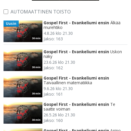
AUTOMAATTINEN TOISTO
Gospel First - Evankeliumi ensin
Älkää
Uusin
murehtiko
4.8.26 klo 21.30
Jakso: 163
30 min
Gospel First - Evankeliumi ensin
Uskon
näky
23.6.26 klo 21.30
Jakso: 162
30 min
Gospel First - Evankeliumi ensin
Taivaallinen matematiikka
9.6.26 klo 21.30
Jakso: 161
30 min
Gospel First - Evankeliumi ensin
Te
saatte voiman
26.5.26 klo 21.30
Jakso: 160
30 min
Gospel First - Evankeliumi ensin
Armo