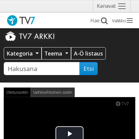
Näytä
Kanavat
valikko
Valikko
Kategoria
Teema
A-Ö listaus
Etsi
Oletussoitin
Vaihtoehtoinen soitin