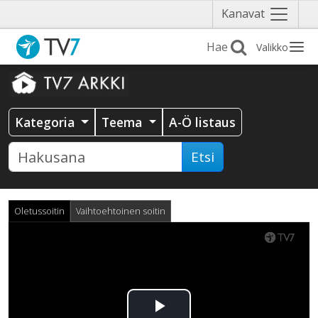
Näytä
Kanavat
valikko
Valikko
Kategoria
Teema
A-Ö listaus
Etsi
Oletussoitin
Vaihtoehtoinen soitin