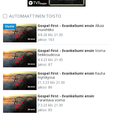
AUTOMAATTINEN TOISTO
Gospel First - Evankeliumi ensin
Älkää
Uusin
murehtiko
4.8.26 klo 21.30
Jakso: 163
30 min
Gospel First - Evankeliumi ensin
Voima
heikkoudessa
4.4.23 klo 21.45
Jakso: 87
30 min
Gospel First - Evankeliumi ensin
Rauha
myrskyssä
21.3.23 klo 21.30
Jakso: 86
30 min
Gospel First - Evankeliumi ensin
Parantava voima
7.3.23 klo 21.30
Jakso: 85
30 min