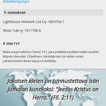
Rahankeräyslupa
Y-tunnukset
Lighthouse Network Ltd Oy: 1833754-1
Ristin Tuki ry: 1911738-0
© 2026 TV7
Näitä sivuja hallinnoi Taivas TV7, joka pidättää itsellään kaikki sivuihin
liittyvät oikeudet. Ohjelmien, tekstityksien tai niiden osien
julkaiseminen ilman lupaa on kielletty.
Jokaisen kielen on tunnustettava Isän
Jumalan kunniaksi: "Jeesus Kristus on
Herra." (Fil. 2:11)