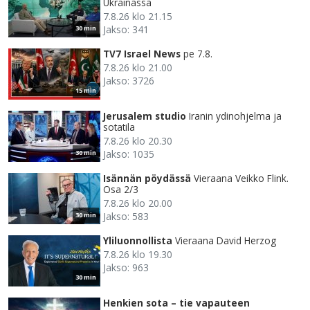
Ukrainassa
7.8.26 klo 21.15
Jakso: 341
30 min
TV7 Israel News
pe 7.8.
7.8.26 klo 21.00
Jakso: 3726
15 min
Jerusalem studio
Iranin ydinohjelma ja
sotatila
7.8.26 klo 20.30
Jakso: 1035
30 min
Isännän pöydässä
Vieraana Veikko Flink.
Osa 2/3
7.8.26 klo 20.00
Jakso: 583
30 min
Yliluonnollista
Vieraana David Herzog
7.8.26 klo 19.30
Jakso: 963
30 min
Henkien sota – tie vapauteen