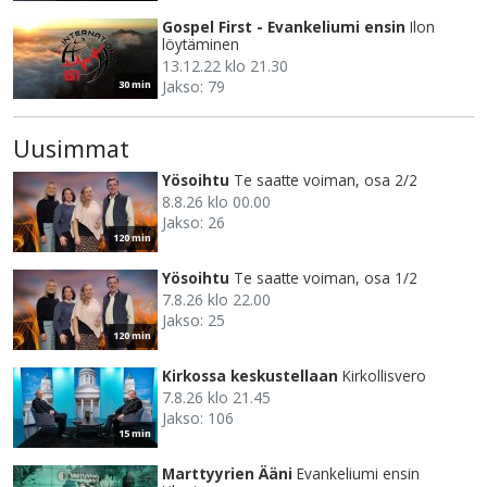
Gospel First - Evankeliumi ensin
Ilon
löytäminen
13.12.22 klo 21.30
Jakso: 79
30 min
Uusimmat
Yösoihtu
Te saatte voiman, osa 2/2
8.8.26 klo 00.00
Jakso: 26
120 min
Yösoihtu
Te saatte voiman, osa 1/2
7.8.26 klo 22.00
Jakso: 25
120 min
Kirkossa keskustellaan
Kirkollisvero
7.8.26 klo 21.45
Jakso: 106
15 min
Marttyyrien Ääni
Evankeliumi ensin