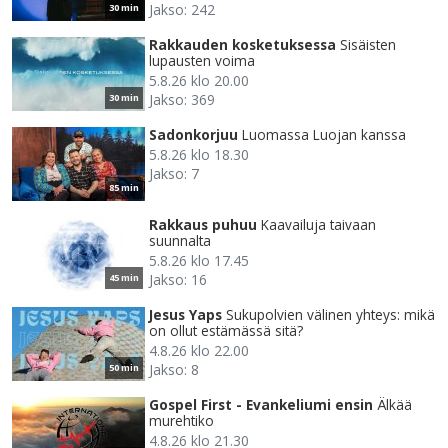
Jakso: 242
30 min
Rakkauden kosketuksessa
Sisäisten
lupausten voima
5.8.26 klo 20.00
Jakso: 369
30 min
Sadonkorjuu
Luomassa Luojan kanssa
5.8.26 klo 18.30
Jakso: 7
85 min
Rakkaus puhuu
Kaavailuja taivaan
suunnalta
5.8.26 klo 17.45
Jakso: 16
45 min
Jesus Yaps
Sukupolvien välinen yhteys: mikä
on ollut estämässä sitä?
4.8.26 klo 22.00
Jakso: 8
50 min
Gospel First - Evankeliumi ensin
Älkää
murehtiko
4.8.26 klo 21.30