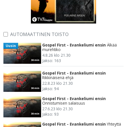
AUTOMAATTINEN TOISTO
Gospel First - Evankeliumi ensin
Älkää
Uusin
murehtiko
4.8.26 klo 21.30
Jakso: 163
30 min
Gospel First - Evankeliumi ensin
Rikkinäisenä ehjä
22.8.23 klo 21.30
Jakso: 94
30 min
Gospel First - Evankeliumi ensin
Onnistumisen salaisuus
27.6.23 klo 21.30
Jakso: 93
30 min
Gospel First - Evankeliumi ensin
Yhteyttä