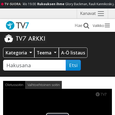
TV-SUORA:
klo 19.00
Rukouksen ihme
Glory Backman, Rauli Kannikoski j
Näytä
Kanavat
valikko
Valikko
Kategoria
Teema
A-Ö listaus
Etsi
Oletussoitin
Vaihtoehtoinen soitin