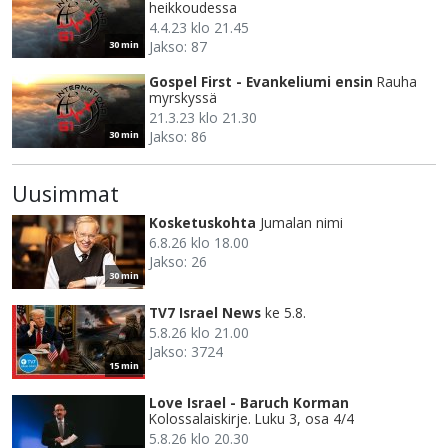
heikkoudessa
4.4.23 klo 21.45
Jakso: 87
30 min
Gospel First - Evankeliumi ensin
Rauha
myrskyssä
21.3.23 klo 21.30
Jakso: 86
30 min
Uusimmat
Kosketuskohta
Jumalan nimi
6.8.26 klo 18.00
Jakso: 26
30 min
TV7 Israel News
ke 5.8.
5.8.26 klo 21.00
Jakso: 3724
15 min
Love Israel - Baruch Korman
Kolossalaiskirje. Luku 3, osa 4/4
5.8.26 klo 20.30