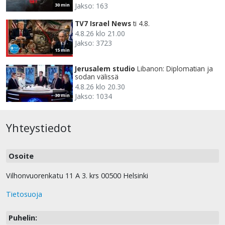
Jakso: 163
30 min
TV7 Israel News
ti 4.8.
4.8.26 klo 21.00
Jakso: 3723
15 min
Jerusalem studio
Libanon: Diplomatian ja
sodan välissä
4.8.26 klo 20.30
Jakso: 1034
30 min
Yhteystiedot
Osoite
Vilhonvuorenkatu 11 A 3. krs 00500 Helsinki
Tietosuoja
Puhelin: