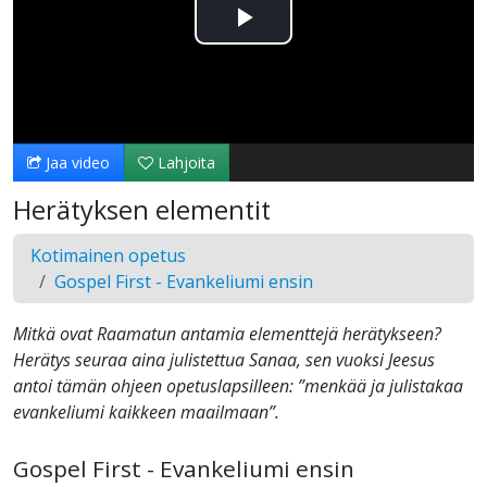
Toista
Video
Jaa video
Lahjoita
Herätyksen elementit
Kotimainen opetus
Gospel First - Evankeliumi ensin
Mitkä ovat Raamatun antamia elementtejä herätykseen?
Herätys seuraa aina julistettua Sanaa, sen vuoksi Jeesus
antoi tämän ohjeen opetuslapsilleen: ”menkää ja julistakaa
evankeliumi kaikkeen maailmaan”.
Gospel First - Evankeliumi ensin