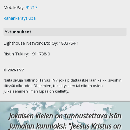
MobilePay:
91717
Rahankeräyslupa
Y-tunnukset
Lighthouse Network Ltd Oy: 1833754-1
Ristin Tuki ry: 1911738-0
© 2026 TV7
Näitä sivuja hallinnoi Taivas TV7, joka pidättää itsellään kaikki sivuihin
liittyvät oikeudet. Ohjelmien, tekstityksien tai niiden osien
julkaiseminen ilman lupaa on kielletty.
Jokaisen kielen on tunnustettava Isän
Jumalan kunniaksi: "Jeesus Kristus on