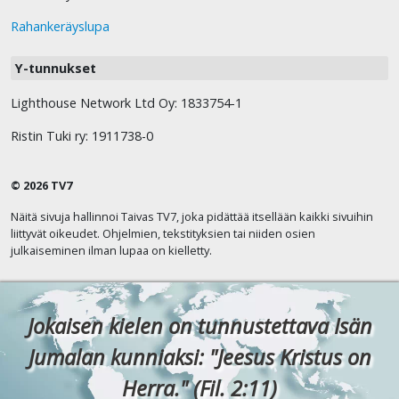
Rahankeräyslupa
Y-tunnukset
Lighthouse Network Ltd Oy: 1833754-1
Ristin Tuki ry: 1911738-0
© 2026 TV7
Näitä sivuja hallinnoi Taivas TV7, joka pidättää itsellään kaikki sivuihin
liittyvät oikeudet. Ohjelmien, tekstityksien tai niiden osien
julkaiseminen ilman lupaa on kielletty.
Jokaisen kielen on tunnustettava Isän
Jumalan kunniaksi: "Jeesus Kristus on
Herra." (Fil. 2:11)