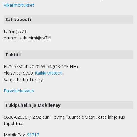
Vikailmoitukset
Sähköposti
tv7(at)tv7.fi
etunimi.sukunimi@tv7.fi
Tukitili
FI75 5780 4120 0163 54 (OKOYFIHH).
Yleisviite: 9700.
Kaikki viitteet
.
Saaja: Ristin Tuki ry
Palvelunkuvaus
Tukipuhelin ja MobilePay
0600-02030 (12,92 eur + pvm). Kuuntele viesti, että lahjoitus
tapahtuu.
MobilePay:
91717