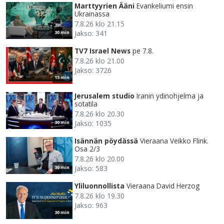
Marttyyrien Ääni
Evankeliumi ensin
Ukrainassa
7.8.26 klo 21.15
Jakso: 341
30 min
TV7 Israel News
pe 7.8.
7.8.26 klo 21.00
Jakso: 3726
15 min
Jerusalem studio
Iranin ydinohjelma ja
sotatila
7.8.26 klo 20.30
Jakso: 1035
30 min
Isännän pöydässä
Vieraana Veikko Flink.
Osa 2/3
7.8.26 klo 20.00
Jakso: 583
30 min
Yliluonnollista
Vieraana David Herzog
7.8.26 klo 19.30
Jakso: 963
30 min