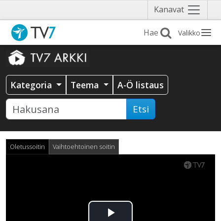
Näytä
Kanavat
valikko
Valikko
Kategoria
Teema
A-Ö listaus
Etsi
Oletussoitin
Vaihtoehtoinen soitin