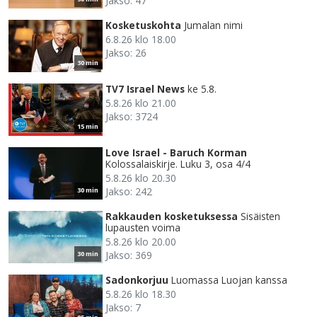
Jakso: 47
Kosketuskohta
Jumalan nimi
6.8.26 klo 18.00
Jakso: 26
30 min
TV7 Israel News
ke 5.8.
5.8.26 klo 21.00
Jakso: 3724
15 min
Love Israel - Baruch Korman
Kolossalaiskirje. Luku 3, osa 4/4
5.8.26 klo 20.30
Jakso: 242
30 min
Rakkauden kosketuksessa
Sisäisten
lupausten voima
5.8.26 klo 20.00
Jakso: 369
30 min
Sadonkorjuu
Luomassa Luojan kanssa
5.8.26 klo 18.30
Jakso: 7