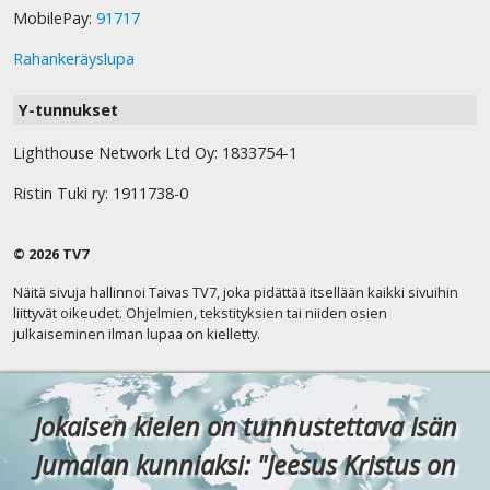
MobilePay:
91717
Rahankeräyslupa
Y-tunnukset
Lighthouse Network Ltd Oy: 1833754-1
Ristin Tuki ry: 1911738-0
© 2026 TV7
Näitä sivuja hallinnoi Taivas TV7, joka pidättää itsellään kaikki sivuihin
liittyvät oikeudet. Ohjelmien, tekstityksien tai niiden osien
julkaiseminen ilman lupaa on kielletty.
Jokaisen kielen on tunnustettava Isän
Jumalan kunniaksi: "Jeesus Kristus on