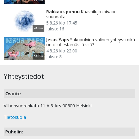
85 min
Rakkaus puhuu
Kaavailuja taivaan
suunnalta
5.8.26 klo 17.45
Jakso: 16
45 min
Jesus Yaps
Sukupolvien välinen yhteys: mikä
on ollut estämässä sitä?
4.8.26 klo 22.00
Jakso: 8
50 min
Yhteystiedot
Osoite
Vilhonvuorenkatu 11 A 3. krs 00500 Helsinki
Tietosuoja
Puhelin: