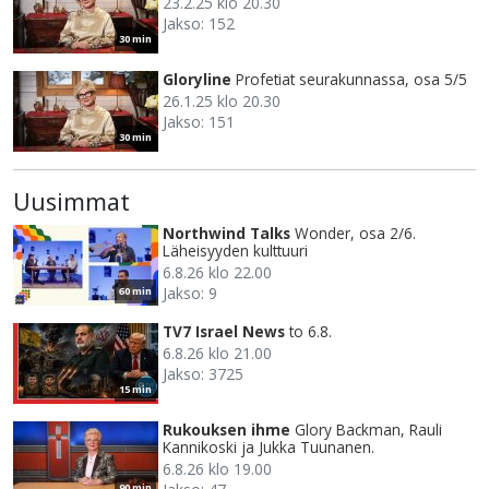
23.2.25 klo 20.30
Jakso: 152
30 min
Gloryline
Profetiat seurakunnassa, osa 5/5
26.1.25 klo 20.30
Jakso: 151
30 min
Uusimmat
Northwind Talks
Wonder, osa 2/6.
Läheisyyden kulttuuri
6.8.26 klo 22.00
Jakso: 9
60 min
TV7 Israel News
to 6.8.
6.8.26 klo 21.00
Jakso: 3725
15 min
Rukouksen ihme
Glory Backman, Rauli
Kannikoski ja Jukka Tuunanen.
6.8.26 klo 19.00
90 min