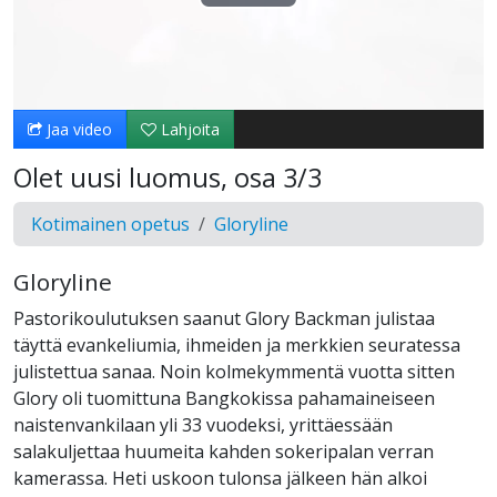
Toista
Video
Jaa video
Lahjoita
Olet uusi luomus, osa 3/3
Kotimainen opetus
Gloryline
Gloryline
Pastorikoulutuksen saanut Glory Backman julistaa
täyttä evankeliumia, ihmeiden ja merkkien seuratessa
julistettua sanaa. Noin kolmekymmentä vuotta sitten
Glory oli tuomittuna Bangkokissa pahamaineiseen
naistenvankilaan yli 33 vuodeksi, yrittäessään
salakuljettaa huumeita kahden sokeripalan verran
kamerassa. Heti uskoon tulonsa jälkeen hän alkoi