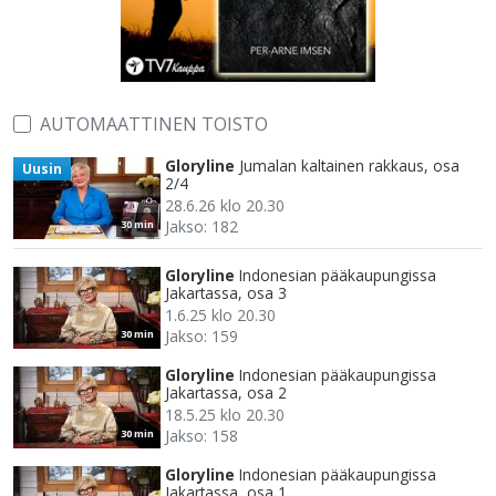
AUTOMAATTINEN TOISTO
Gloryline
Jumalan kaltainen rakkaus, osa
Uusin
2/4
28.6.26 klo 20.30
Jakso: 182
30 min
Gloryline
Indonesian pääkaupungissa
Jakartassa, osa 3
1.6.25 klo 20.30
Jakso: 159
30 min
Gloryline
Indonesian pääkaupungissa
Jakartassa, osa 2
18.5.25 klo 20.30
Jakso: 158
30 min
Gloryline
Indonesian pääkaupungissa
Jakartassa, osa 1