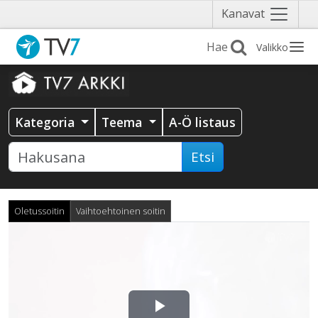
Näytä
Kanavat
valikko
Valikko
Kategoria
Teema
A-Ö listaus
Etsi
Oletussoitin
Vaihtoehtoinen soitin