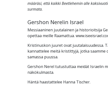
määräsi, että kaikki Beetlehemin alle kaksivuoti
surmata.
Gershon Nerelin Israel
Messiaaninen juutalainen ja historioitsija G
opettaa meille Raamattua. www.iseeisrael.c
Kristinuskon juuret ovat juutalaisuudessa. 
kannattelee meitä kristittyjä, jotka saamme 
samassa puussa.
Gershon Nerel tutustuttaa meidät Israelin 
näkökulmasta.
Häntä haastattelee Hanna Tischer.