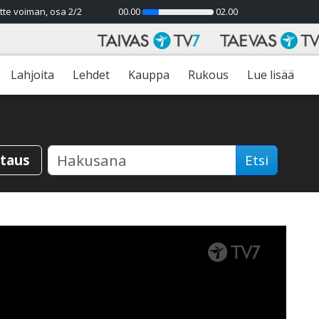
tte voiman, osa 2/2
00.00
02.00
23%
Lahjoita
Lehdet
Kauppa
Rukous
Lue lisää
staus
Etsi