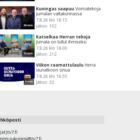
Kuningas saapuu
Voimatekoja
Jumalan valtakunnassa
7.8.26 klo 18.15
Jakso: 102
30 min
Katselkaa Herran tekoja
Jumala on tullut ihmiseksi
7.8.26 klo 18.00
Jakso: 212
15 min
Viikon raamattulaulu
Herra
siunatkoon sinua
7.8.26 klo 16.55
Jakso: 32
5 min
hköposti
(at)tv7.fi
nimi.sukunimi@tv7.fi