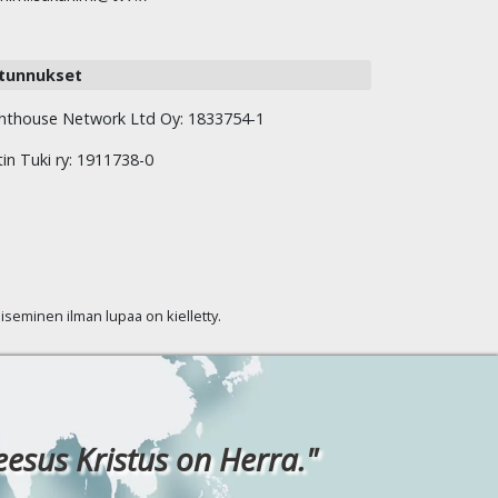
tunnukset
hthouse Network Ltd Oy: 1833754-1
tin Tuki ry: 1911738-0
kaiseminen ilman lupaa on kielletty.
eesus Kristus on Herra."