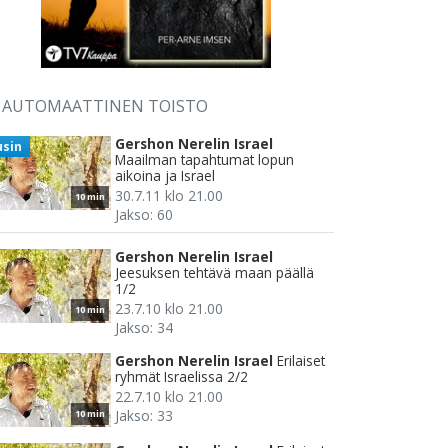
AUTOMAATTINEN TOISTO
Gershon Nerelin Israel
usin
Maailman tapahtumat lopun
aikoina ja Israel
30.7.11 klo 21.00
10 min
Jakso: 60
Gershon Nerelin Israel
Jeesuksen tehtävä maan päällä
1/2
23.7.10 klo 21.00
10 min
Jakso: 34
Gershon Nerelin Israel
Erilaiset
ryhmät Israelissa 2/2
22.7.10 klo 21.00
Jakso: 33
10 min