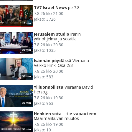
TV7 Israel News
pe 7.8.
7.8.26 klo 21.00
Jakso: 3726
15 min
Jerusalem studio
Iranin
ydinohjelma ja sotatila
7.8.26 klo 20.30
Jakso: 1035
30 min
Isännän pöydässä
Vieraana
Veikko Flink. Osa 2/3
7.8.26 klo 20.00
Jakso: 583
30 min
Yliluonnollista
Vieraana David
Herzog
7.8.26 klo 19.30
Jakso: 963
30 min
Henkien sota – tie vapauteen
Maailmankuvan muutos
7.8.26 klo 19.00
Jakso: 10
30 min