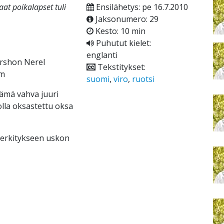
aat poikalapset tuli
Ensilähetys: pe 16.7.2010
Jaksonumero: 29
Kesto: 10 min
Puhutut kielet:
englanti
ershon Nerel
Tekstitykset:
om
suomi
,
viro
,
ruotsi
Tämä vahva juuri
olla oksastettu oksa
merkitykseen uskon