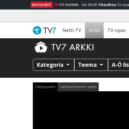
TV-SUORA:
klo 00.00
Yösoihtu
Te saa
KATSO NYT
Netti-TV
Arkki
TV-opas
Kategoria
Teema
A-Ö li
Oletussoitin
Vaihtoehtoinen soitin