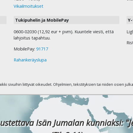
Vikailmoitukset
Tukipuhelin ja MobilePay
Y-
0600-02030 (12,92 eur + pvm). Kuuntele viesti, että
Lig
lahjoitus tapahtuu.
Ris
MobilePay:
91717
Rahankeräyslupa
kaikki sivuihin liittyvät oikeudet. Ohjelmien, tekstityksien tai niiden osien jul
ustettava Isän Jumalan kunniaksi: "J