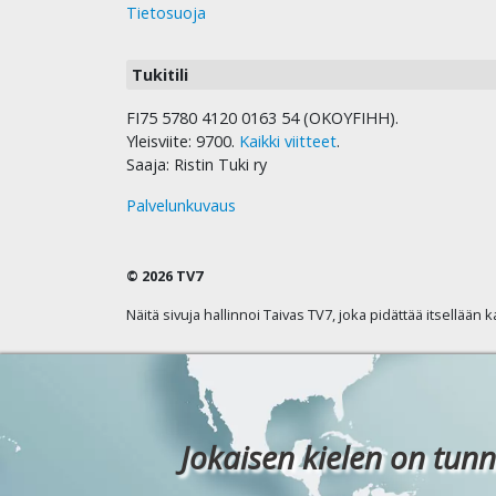
Tietosuoja
Tukitili
FI75 5780 4120 0163 54 (OKOYFIHH).
Yleisviite: 9700.
Kaikki viitteet
.
Saaja: Ristin Tuki ry
Palvelunkuvaus
© 2026 TV7
Näitä sivuja hallinnoi Taivas TV7, joka pidättää itsellään 
Jokaisen kielen on tunn