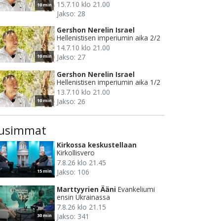
15.7.10 klo 21.00
10 min
Jakso: 28
Gershon Nerelin Israel
Hellenistisen imperiumin aika 2/2
14.7.10 klo 21.00
Jakso: 27
10 min
Gershon Nerelin Israel
Hellenistisen imperiumin aika 1/2
13.7.10 klo 21.00
Jakso: 26
10 min
usimmat
Kirkossa keskustellaan
Kirkollisvero
7.8.26 klo 21.45
Jakso: 106
15 min
Marttyyrien Ääni
Evankeliumi
ensin Ukrainassa
7.8.26 klo 21.15
Jakso: 341
30 min