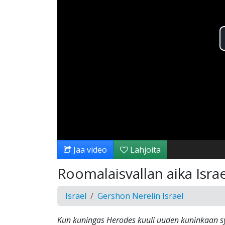
Jaa video
Lahjoita
Roomalaisvallan aika Israe
Israel
Gershon Nerelin Israel
Kun kuningas Herodes kuuli uuden kuninkaan s