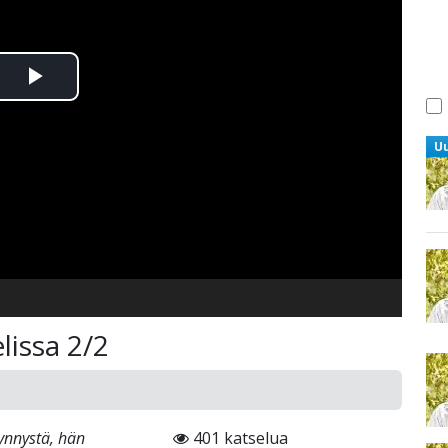
Toista
Video
U
lissa 2/2
ynnystä, hän
401 katselua