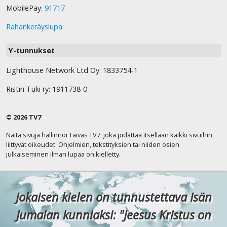
MobilePay:
91717
Rahankeräyslupa
Y-tunnukset
Lighthouse Network Ltd Oy: 1833754-1
Ristin Tuki ry: 1911738-0
© 2026 TV7
Näitä sivuja hallinnoi Taivas TV7, joka pidättää itsellään kaikki sivuihin
liittyvät oikeudet. Ohjelmien, tekstityksien tai niiden osien
julkaiseminen ilman lupaa on kielletty.
Jokaisen kielen on tunnustettava Isän
Jumalan kunniaksi: "Jeesus Kristus on