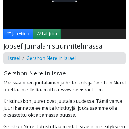
Toista
Video
Jaa video
Lahjoita
Joosef Jumalan suunnitelmassa
Israel
Gershon Nerelin Israel
Gershon Nerelin Israel
Messiaaninen juutalainen ja historioitsija Gershon Nerel
opettaa meille Raamattua. www.iseeisrael.com
Kristinuskon juuret ovat juutalaisuudessa. Tämä vahva
juuri kannattelee meitä kristittyjä, jotka saamme olla
oksastettu oksa samassa puussa.
Gershon Nerel tutustuttaa meidät Israelin merkitykseen