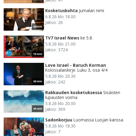
Kosketuskohta
Jumalan nimi
6.8.26 klo 18.00
Jakso: 26
30 min
TV7 Israel News
ke 5.8.
5.8.26 klo 21.00
Jakso: 3724
15 min
Love Israel - Baruch Korman
Kolossalaiskirje. Luku 3, osa 4/4
5.8.26 klo 20.30
Jakso: 242
30 min
Rakkauden kosketuksessa
Sisäisten
lupausten voima
5.8.26 klo 20.00
Jakso: 369
30 min
Sadonkorjuu
Luomassa Luojan kanssa
5.8.26 klo 18.30
Jakso: 7
85 min