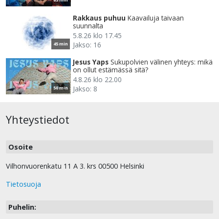
Rakkaus puhuu
Kaavailuja taivaan
suunnalta
5.8.26 klo 17.45
Jakso: 16
45 min
Jesus Yaps
Sukupolvien välinen yhteys: mikä
on ollut estämässä sitä?
4.8.26 klo 22.00
Jakso: 8
50 min
Yhteystiedot
Osoite
Vilhonvuorenkatu 11 A 3. krs 00500 Helsinki
Tietosuoja
Puhelin: