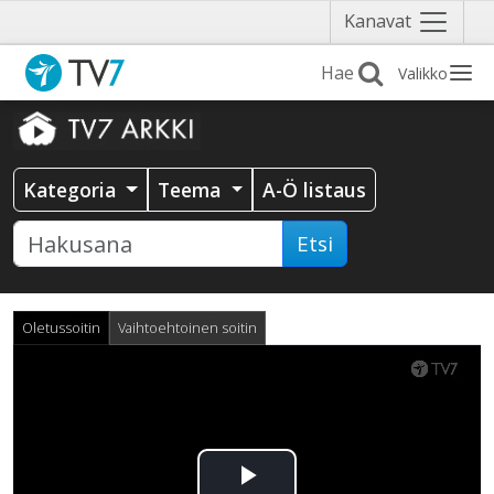
Näytä
Kanavat
valikko
Valikko
Kategoria
Teema
A-Ö listaus
Etsi
Oletussoitin
Vaihtoehtoinen soitin