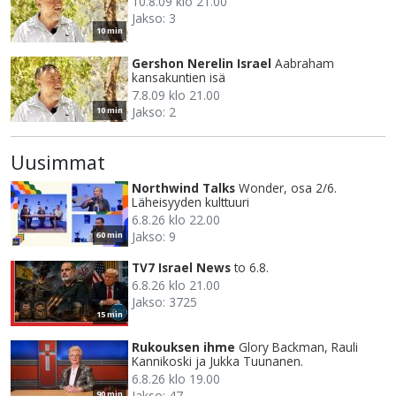
10.8.09 klo 21.00
Jakso: 3
10 min
Gershon Nerelin Israel
Aabraham
kansakuntien isä
7.8.09 klo 21.00
Jakso: 2
10 min
Uusimmat
Northwind Talks
Wonder, osa 2/6.
Läheisyyden kulttuuri
6.8.26 klo 22.00
Jakso: 9
60 min
TV7 Israel News
to 6.8.
6.8.26 klo 21.00
Jakso: 3725
15 min
Rukouksen ihme
Glory Backman, Rauli
Kannikoski ja Jukka Tuunanen.
6.8.26 klo 19.00
Jakso: 47
90 min