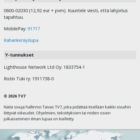
0600-02030 (12,92 eur + pvm). Kuuntele viesti, että lahjoitus
tapahtuu.
MobilePay:
91717
Rahankeräyslupa
Y-tunnukset
Lighthouse Network Ltd Oy: 1833754-1
Ristin Tuki ry: 1911738-0
© 2026 TV7
Näitä sivuja hallinnoi Taivas TV7, joka pidättää itsellään kaikki sivuihin
liittyvät oikeudet. Ohjelmien, tekstityksien tai niiden osien
julkaiseminen ilman lupaa on kielletty.