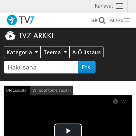
Näytä
Kanavat
valikko
Valikko
Kategoria
Teema
A-Ö listaus
Etsi
Oletussoitin
Vaihtoehtoinen soitin