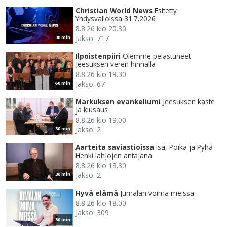
Christian World News
Esitetty
Yhdysvalloissa 31.7.2026
8.8.26 klo 20.30
Jakso: 717
30 min
Ilpoistenpiiri
Olemme pelastuneet
Jeesuksen veren hinnalla
8.8.26 klo 19.30
Jakso: 67
60 min
Markuksen evankeliumi
Jeesuksen kaste
ja kiusaus
8.8.26 klo 19.00
Jakso: 2
30 min
Aarteita saviastioissa
Isä, Poika ja Pyhä
Henki lahjojen antajana
8.8.26 klo 18.30
Jakso: 2
30 min
Hyvä elämä
Jumalan voima meissä
8.8.26 klo 18.00
Jakso: 309
30 min