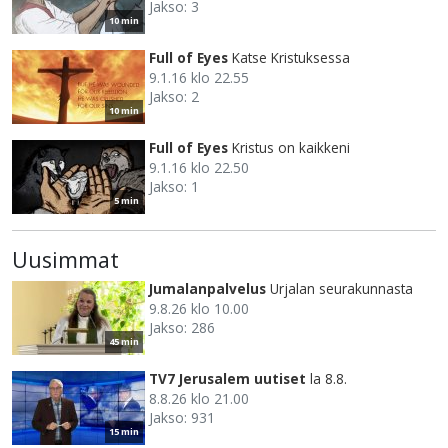
Jakso: 3
10 min
Full of Eyes
Katse Kristuksessa
9.1.16 klo 22.55
Jakso: 2
10 min
Full of Eyes
Kristus on kaikkeni
9.1.16 klo 22.50
Jakso: 1
5 min
Uusimmat
Jumalanpalvelus
Urjalan seurakunnasta
9.8.26 klo 10.00
Jakso: 286
45 min
TV7 Jerusalem uutiset
la 8.8.
8.8.26 klo 21.00
Jakso: 931
15 min