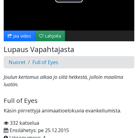
Toista
Video
Jaa video
Lahjoita
Lupaus Vapahtajasta
Nuoret
Full of Eyes
Joulun kertomus alkaa jo siitä hetkestä, jolloin maailma
luotiin.
Full of Eyes
Käsin piirrettyjä animaatioelokuvia evankeliumista.
332 katselua
Ensilähetys: pe 25.12.2015
Jaksonumero: 4