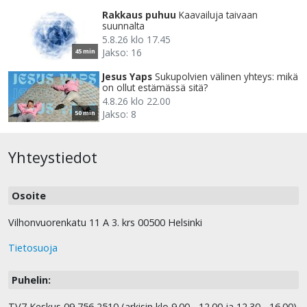
Rakkaus puhuu
Kaavailuja taivaan
suunnalta
5.8.26 klo 17.45
Jakso: 16
45 min
Jesus Yaps
Sukupolvien välinen yhteys: mikä
on ollut estämässä sitä?
4.8.26 klo 22.00
Jakso: 8
50 min
Yhteystiedot
Osoite
Vilhonvuorenkatu 11 A 3. krs 00500 Helsinki
Tietosuoja
Puhelin:
TV7 Keskus 09 756 2510 (arkisin klo 9.00 - 12.00 ja 12.30 - 16.00)