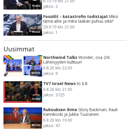
6.10.19 klo 21.00
Jakso: 2
15 min
Fossiilit - katastrofin todistajat
Miksi
tämä aihe ja miksi lääkäri puhuu siitä?
29.9.19 klo 21.00
Jakso: 1
15 min
Uusimmat
Northwind Talks
Wonder, osa 2/6.
Läheisyyden kulttuuri
6.8.26 klo 22.00
Jakso: 9
60 min
TV7 Israel News
to 6.8.
6.8.26 klo 21.00
Jakso: 3725
15 min
Rukouksen ihme
Glory Backman, Rauli
Kannikoski ja Jukka Tuunanen.
6.8.26 klo 19.00
Jakso: 47
90 min