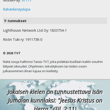
MobilePay:
91717
Rahankeräyslupa
Y-tunnukset
Lighthouse Network Ltd Oy: 1833754-1
Ristin Tuki ry: 1911738-0
© 2026 TV7
Näitä sivuja hallinnoi Taivas TV7, joka pidättää itsellään kaikki sivuihin
liittyvät oikeudet. Ohjelmien, tekstityksien tai niiden osien
julkaiseminen ilman lupaa on kielletty.
Jokaisen kielen on tunnustettava Isän
Jumalan kunniaksi: "Jeesus Kristus on
Herra." (Fil. 2:11)