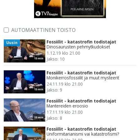
AUTOMAATTINEN TOISTO
Fossiilit - katastrofin todistajat
Uusin
Dinosaurusten pehmytkudokset
1.12.19 klo 21.00
Jakso: 10
15 min
Fossiilit - katastrofin todistajat
Monikerrosfossiilit ja muut mysteerit
24.11.19 klo 21.00
Jakso: 9
15 min
Fossiilit - katastrofin todistajat
Mantereiden eroosio
17.11.19 klo 21.00
Jakso: 8
15 min
Fossiilit - katastrofin todistajat
Uniformitarianismi vai katastrofismi?