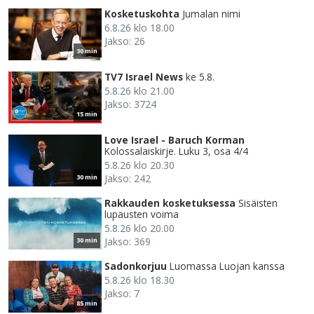
Kosketuskohta
Jumalan nimi
6.8.26 klo 18.00
Jakso: 26
30 min
TV7 Israel News
ke 5.8.
5.8.26 klo 21.00
Jakso: 3724
15 min
Love Israel - Baruch Korman
Kolossalaiskirje. Luku 3, osa 4/4
5.8.26 klo 20.30
Jakso: 242
30 min
Rakkauden kosketuksessa
Sisäisten
lupausten voima
5.8.26 klo 20.00
Jakso: 369
30 min
Sadonkorjuu
Luomassa Luojan kanssa
5.8.26 klo 18.30
Jakso: 7
85 min