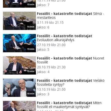
10.11.19 klo 21.00
Jakso: 7
15 min
Fossiilit - katastrofin todistajat
Silmä -
mestariteos
3.11.19 klo 21.15
Jakso: 6
15 min
Fossiilit - katastrofin todistajat
Evoluution alkuräjähdys
27.10.19 klo 21.00
Jakso: 5
15 min
Fossiilit - katastrofin todistajat
Nuoret
fossiilit
20.10.19 klo 21.30
Jakso: 4
15 min
Fossiilit - katastrofin todistajat
Vieläkö
fossiileita syntyy?
13.10.19 klo 21.00
Jakso: 3
15 min
Fossiilit - katastrofin todistajat
Miten
fossiilit eli maakertymät syntyvät?