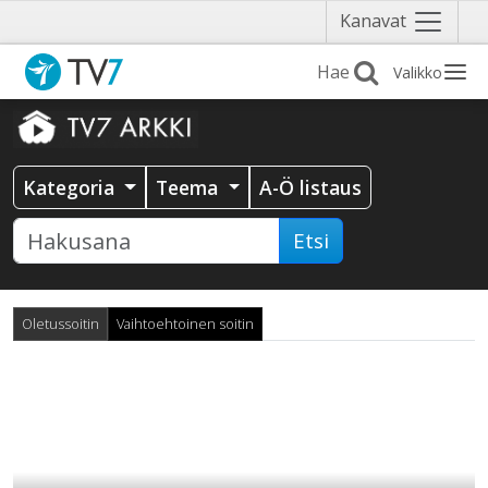
Näytä
Kanavat
valikko
Valikko
Kategoria
Teema
A-Ö listaus
Etsi
Oletussoitin
Vaihtoehtoinen soitin