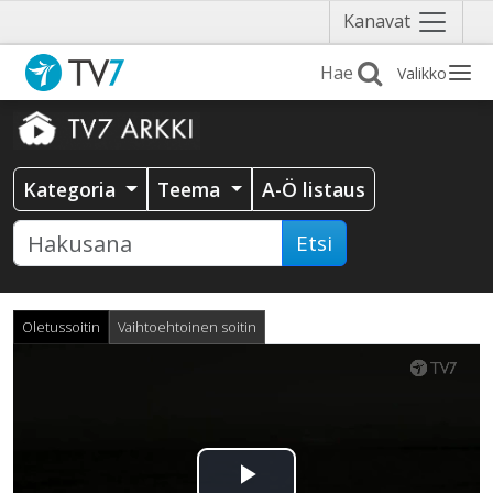
Näytä
Kanavat
valikko
Valikko
Kategoria
Teema
A-Ö listaus
Etsi
Oletussoitin
Vaihtoehtoinen soitin