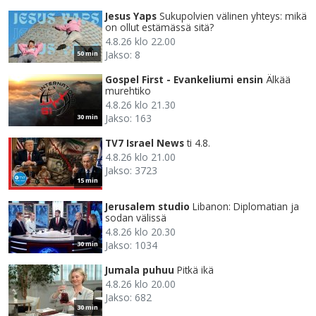
Jesus Yaps
Sukupolvien välinen yhteys: mikä
on ollut estämässä sitä?
4.8.26 klo 22.00
Jakso: 8
50 min
Gospel First - Evankeliumi ensin
Älkää
murehtiko
4.8.26 klo 21.30
Jakso: 163
30 min
TV7 Israel News
ti 4.8.
4.8.26 klo 21.00
Jakso: 3723
15 min
Jerusalem studio
Libanon: Diplomatian ja
sodan välissä
4.8.26 klo 20.30
Jakso: 1034
30 min
Jumala puhuu
Pitkä ikä
4.8.26 klo 20.00
Jakso: 682
30 min