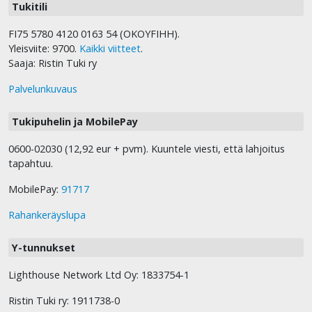
Tukitili
FI75 5780 4120 0163 54 (OKOYFIHH).
Yleisviite: 9700.
Kaikki viitteet
.
Saaja: Ristin Tuki ry
Palvelunkuvaus
Tukipuhelin ja MobilePay
0600-02030 (12,92 eur + pvm). Kuuntele viesti, että lahjoitus
tapahtuu.
MobilePay:
91717
Rahankeräyslupa
Y-tunnukset
Lighthouse Network Ltd Oy: 1833754-1
Ristin Tuki ry: 1911738-0