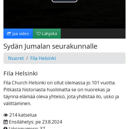
Toista
Video
Jaa video
Lahjoita
Sydän Jumalan seurakunnalle
Nuoret
Fila Helsinki
Fila Helsinki
Fila Church Helsinki on ollut olemassa jo 101 vuotta.
Pitkästä historiasta huolimatta se on nuorekas ja
täynnä elämää oleva yhteisö, jota yhdistää ilo, usko ja
välittäminen.
214 katselua
Ensilähetys: pe 23.8.2024
Jaksonumero: 37