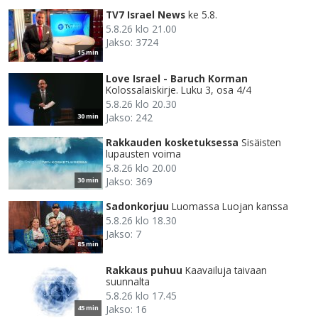
TV7 Israel News
ke 5.8.
5.8.26 klo 21.00
Jakso: 3724
15 min
Love Israel - Baruch Korman
Kolossalaiskirje. Luku 3, osa 4/4
5.8.26 klo 20.30
Jakso: 242
30 min
Rakkauden kosketuksessa
Sisäisten
lupausten voima
5.8.26 klo 20.00
Jakso: 369
30 min
Sadonkorjuu
Luomassa Luojan kanssa
5.8.26 klo 18.30
Jakso: 7
85 min
Rakkaus puhuu
Kaavailuja taivaan
suunnalta
5.8.26 klo 17.45
Jakso: 16
45 min