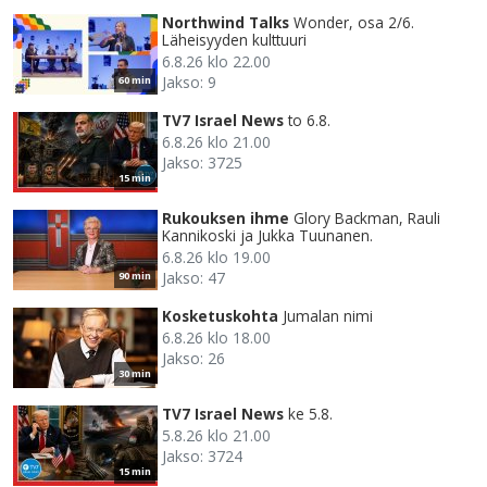
Northwind Talks
Wonder, osa 2/6.
Läheisyyden kulttuuri
6.8.26 klo 22.00
Jakso: 9
60 min
TV7 Israel News
to 6.8.
6.8.26 klo 21.00
Jakso: 3725
15 min
Rukouksen ihme
Glory Backman, Rauli
Kannikoski ja Jukka Tuunanen.
6.8.26 klo 19.00
Jakso: 47
90 min
Kosketuskohta
Jumalan nimi
6.8.26 klo 18.00
Jakso: 26
30 min
TV7 Israel News
ke 5.8.
5.8.26 klo 21.00
Jakso: 3724
15 min