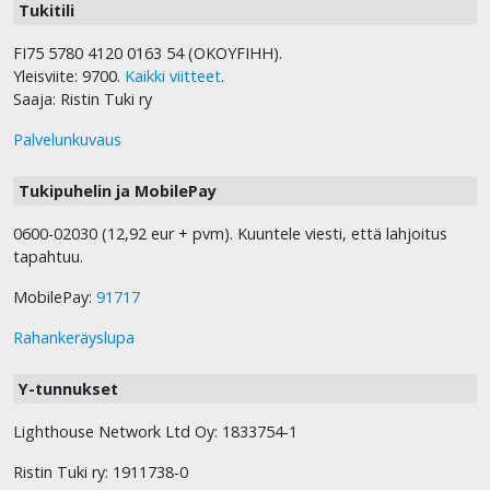
Tukitili
FI75 5780 4120 0163 54 (OKOYFIHH).
Yleisviite: 9700.
Kaikki viitteet
.
Saaja: Ristin Tuki ry
Palvelunkuvaus
Tukipuhelin ja MobilePay
0600-02030 (12,92 eur + pvm). Kuuntele viesti, että lahjoitus
tapahtuu.
MobilePay:
91717
Rahankeräyslupa
Y-tunnukset
Lighthouse Network Ltd Oy: 1833754-1
Ristin Tuki ry: 1911738-0