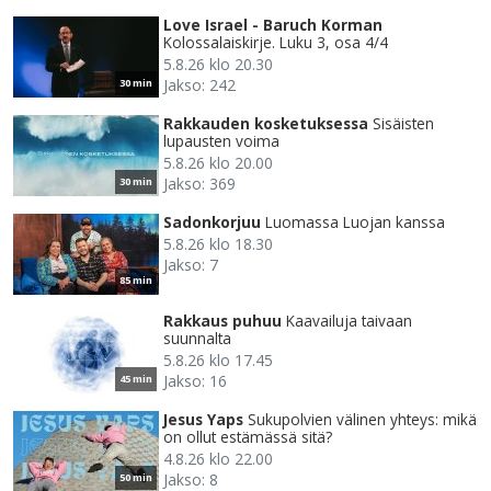
Love Israel - Baruch Korman
Kolossalaiskirje. Luku 3, osa 4/4
5.8.26 klo 20.30
Jakso: 242
30 min
Rakkauden kosketuksessa
Sisäisten
lupausten voima
5.8.26 klo 20.00
Jakso: 369
30 min
Sadonkorjuu
Luomassa Luojan kanssa
5.8.26 klo 18.30
Jakso: 7
85 min
Rakkaus puhuu
Kaavailuja taivaan
suunnalta
5.8.26 klo 17.45
Jakso: 16
45 min
Jesus Yaps
Sukupolvien välinen yhteys: mikä
on ollut estämässä sitä?
4.8.26 klo 22.00
Jakso: 8
50 min