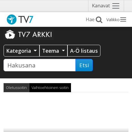
Näytä
Kanavat
valikko
Valikko
Kategoria
Teema
A-Ö listaus
Etsi
Oletussoitin
Vaihtoehtoinen soitin