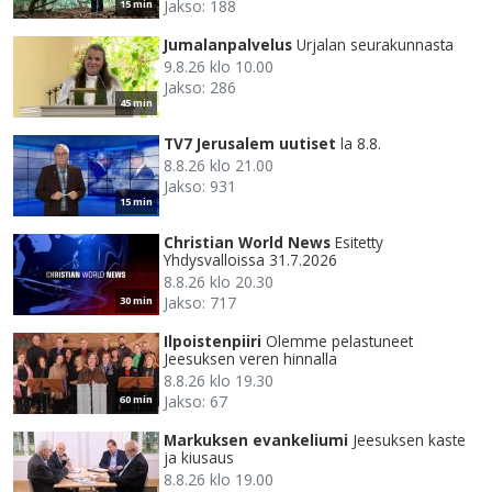
Jakso: 188
15 min
Jumalanpalvelus
Urjalan seurakunnasta
9.8.26 klo 10.00
Jakso: 286
45 min
TV7 Jerusalem uutiset
la 8.8.
8.8.26 klo 21.00
Jakso: 931
15 min
Christian World News
Esitetty
Yhdysvalloissa 31.7.2026
8.8.26 klo 20.30
Jakso: 717
30 min
Ilpoistenpiiri
Olemme pelastuneet
Jeesuksen veren hinnalla
8.8.26 klo 19.30
Jakso: 67
60 min
Markuksen evankeliumi
Jeesuksen kaste
ja kiusaus
8.8.26 klo 19.00