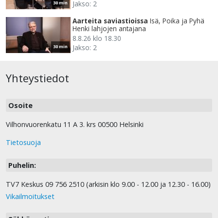
Jakso: 2
30 min
Aarteita saviastioissa
Isä, Poika ja Pyhä
Henki lahjojen antajana
8.8.26 klo 18.30
Jakso: 2
30 min
Yhteystiedot
Osoite
Vilhonvuorenkatu 11 A 3. krs 00500 Helsinki
Tietosuoja
Puhelin:
TV7 Keskus 09 756 2510 (arkisin klo 9.00 - 12.00 ja 12.30 - 16.00)
Vikailmoitukset