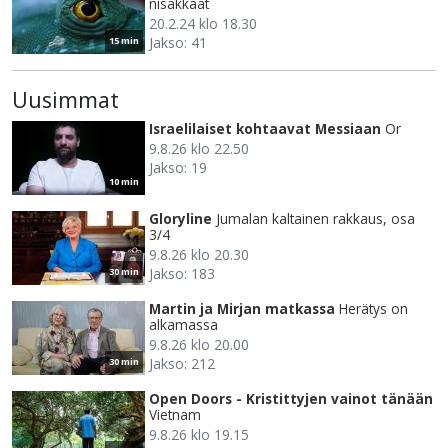
nisäkkäät
20.2.24 klo 18.30
Jakso: 41
15 min
Uusimmat
Israelilaiset kohtaavat Messiaan
Or
9.8.26 klo 22.50
Jakso: 19
10 min
Gloryline
Jumalan kaltainen rakkaus, osa
3/4
9.8.26 klo 20.30
Jakso: 183
30 min
Martin ja Mirjan matkassa
Herätys on
alkamassa
9.8.26 klo 20.00
Jakso: 212
30 min
Open Doors - Kristittyjen vainot tänään
Vietnam
9.8.26 klo 19.15