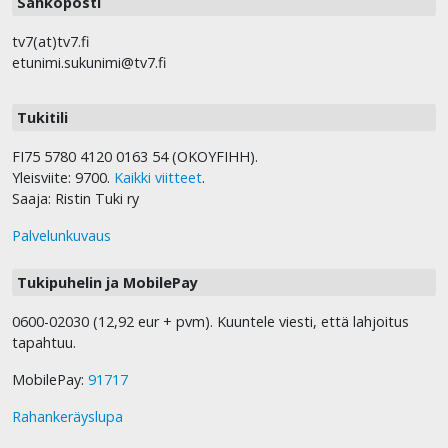
Sähköposti
tv7(at)tv7.fi
etunimi.sukunimi@tv7.fi
Tukitili
FI75 5780 4120 0163 54 (OKOYFIHH).
Yleisviite: 9700.
Kaikki viitteet
.
Saaja: Ristin Tuki ry
Palvelunkuvaus
Tukipuhelin ja MobilePay
0600-02030 (12,92 eur + pvm). Kuuntele viesti, että lahjoitus
tapahtuu.
MobilePay:
91717
Rahankeräyslupa