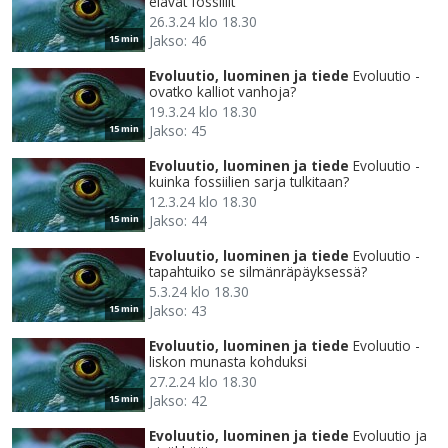
elävät fossiilit
26.3.24 klo 18.30
Jakso: 46
15 min
Evoluutio, luominen ja tiede
Evoluutio -
ovatko kalliot vanhoja?
19.3.24 klo 18.30
Jakso: 45
15 min
Evoluutio, luominen ja tiede
Evoluutio -
kuinka fossiilien sarja tulkitaan?
12.3.24 klo 18.30
Jakso: 44
15 min
Evoluutio, luominen ja tiede
Evoluutio -
tapahtuiko se silmänräpäyksessä?
5.3.24 klo 18.30
Jakso: 43
15 min
Evoluutio, luominen ja tiede
Evoluutio -
liskon munasta kohduksi
27.2.24 klo 18.30
Jakso: 42
15 min
Evoluutio, luominen ja tiede
Evoluutio ja