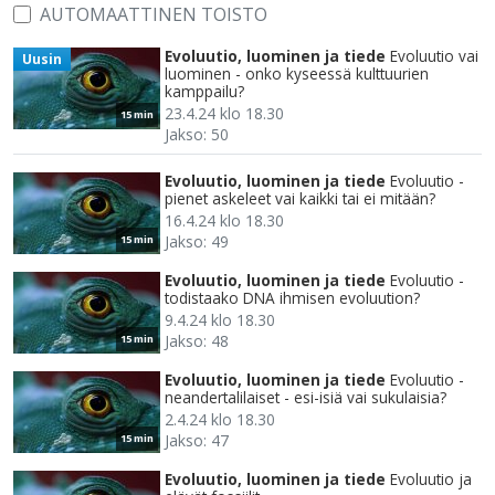
AUTOMAATTINEN TOISTO
Evoluutio, luominen ja tiede
Evoluutio vai
Uusin
luominen - onko kyseessä kulttuurien
kamppailu?
23.4.24 klo 18.30
15 min
Jakso: 50
Evoluutio, luominen ja tiede
Evoluutio -
pienet askeleet vai kaikki tai ei mitään?
16.4.24 klo 18.30
Jakso: 49
15 min
Evoluutio, luominen ja tiede
Evoluutio -
todistaako DNA ihmisen evoluution?
9.4.24 klo 18.30
Jakso: 48
15 min
Evoluutio, luominen ja tiede
Evoluutio -
neandertalilaiset - esi-isiä vai sukulaisia?
2.4.24 klo 18.30
Jakso: 47
15 min
Evoluutio, luominen ja tiede
Evoluutio ja