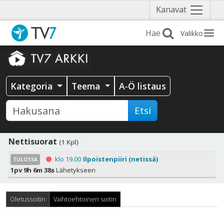
Näytä
Kanavat
valikko
Valikko
Kategoria
Teema
A-Ö listaus
Etsi
Nettisuorat
(1 Kpl)
klo 19.00
Ilpoistenpiiri (netissä)
TULOSSA
1pv 9h 6m 38s
Lähetykseen
Oletussoitin
Vaihtoehtoinen soitin