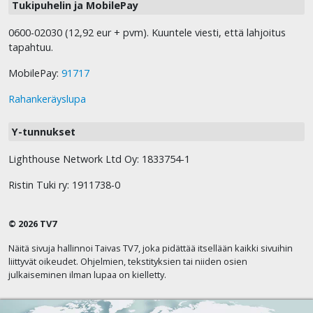
Tukipuhelin ja MobilePay
0600-02030 (12,92 eur + pvm). Kuuntele viesti, että lahjoitus
tapahtuu.
MobilePay:
91717
Rahankeräyslupa
Y-tunnukset
Lighthouse Network Ltd Oy: 1833754-1
Ristin Tuki ry: 1911738-0
© 2026 TV7
Näitä sivuja hallinnoi Taivas TV7, joka pidättää itsellään kaikki sivuihin
liittyvät oikeudet. Ohjelmien, tekstityksien tai niiden osien
julkaiseminen ilman lupaa on kielletty.