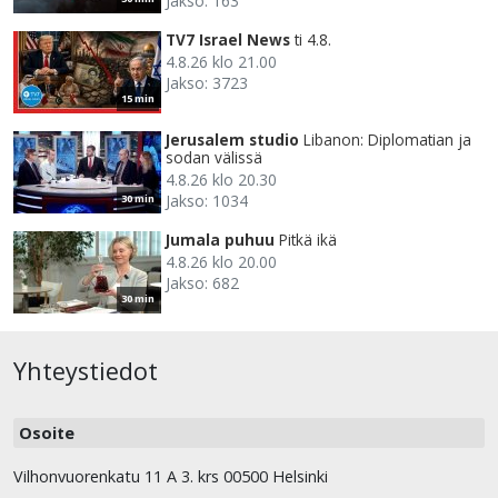
Jakso: 163
TV7 Israel News
ti 4.8.
4.8.26 klo 21.00
Jakso: 3723
15 min
Jerusalem studio
Libanon: Diplomatian ja
sodan välissä
4.8.26 klo 20.30
Jakso: 1034
30 min
Jumala puhuu
Pitkä ikä
4.8.26 klo 20.00
Jakso: 682
30 min
Yhteystiedot
Osoite
Vilhonvuorenkatu 11 A 3. krs 00500 Helsinki