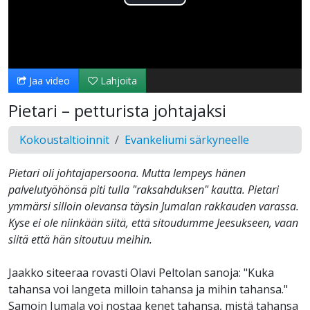
Toista
Video
Jaa video
Lahjoita
Pietari – petturista johtajaksi
Kokoustaltioinnit
Evankeliumi särkyneelle
Pietari oli johtajapersoona. Mutta lempeys hänen
palvelutyöhönsä piti tulla "raksahduksen" kautta. Pietari
ymmärsi silloin olevansa täysin Jumalan rakkauden varassa.
Kyse ei ole niinkään siitä, että sitoudumme Jeesukseen, vaan
siitä että hän sitoutuu meihin.
Jaakko siteeraa rovasti Olavi Peltolan sanoja: "Kuka
tahansa voi langeta milloin tahansa ja mihin tahansa."
Samoin Jumala voi nostaa kenet tahansa, mistä tahansa