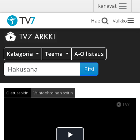
Näytä
Kanavat
valikko
Valikko
Kategoria
Teema
A-Ö listaus
Etsi
Oletussoitin
Vaihtoehtoinen soitin