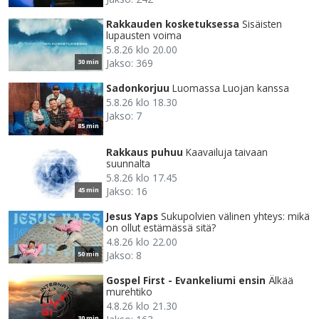
Rakkauden kosketuksessa
Sisäisten
lupausten voima
5.8.26 klo 20.00
Jakso: 369
30 min
Sadonkorjuu
Luomassa Luojan kanssa
5.8.26 klo 18.30
Jakso: 7
85 min
Rakkaus puhuu
Kaavailuja taivaan
suunnalta
5.8.26 klo 17.45
Jakso: 16
45 min
Jesus Yaps
Sukupolvien välinen yhteys: mikä
on ollut estämässä sitä?
4.8.26 klo 22.00
Jakso: 8
50 min
Gospel First - Evankeliumi ensin
Älkää
murehtiko
4.8.26 klo 21.30
30 min