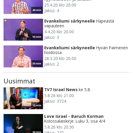
25.4.20 klo 20.00
Jakso: 4
40 min
Evankeliumi särkyneelle
Häpeästä
vapauteen
4.4.20 klo 20.00
Jakso: 3
55 min
Evankeliumi särkyneelle
Hyvän Paimenen
hoidossa
28.3.20 klo 20.00
Jakso: 2
55 min
Uusimmat
TV7 Israel News
ke 5.8.
5.8.26 klo 21.00
Jakso: 3724
15 min
Love Israel - Baruch Korman
Kolossalaiskirje. Luku 3, osa 4/4
5.8.26 klo 20.30
Jakso: 242
30 min