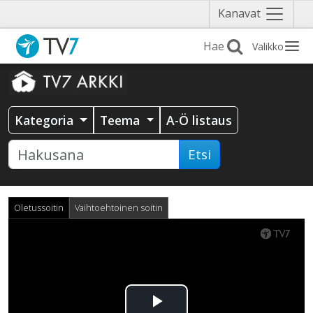
Näytä
Kanavat
valikko
Valikko
Kategoria
Teema
A-Ö listaus
Etsi
Oletussoitin
Vaihtoehtoinen soitin