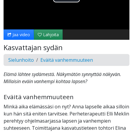
Toista
Video
Jaa video
Lahjoita
Kasvattajan sydän
Sielunhoito
Eväitä vanhemmuuteen
Elämä lähtee sydämestä. Näkymätön synnyttää näkyvän.
Millaisin eväin vanhempi kohtaa lapsen?
Eväitä vanhemmuuteen
Minkä aika elämässäsi on nyt? Anna lapselle aikaa silloin
kun hän sitä eniten tarvitsee. Perheterapeutti Elli Meklin
perehtyy ohjelmasarjassa lapsen ja vanhempien
suhteeseen. Toimittajana kasvatustieteen tohtori Elina