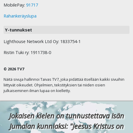
MobilePay:
91717
Rahankeräyslupa
Y-tunnukset
Lighthouse Network Ltd Oy: 1833754-1
Ristin Tuki ry: 1911738-0
© 2026 TV7
Näitä sivuja hallinnoi Taivas TV7, joka pidättää itsellään kaikki sivuihin
liittyvät oikeudet. Ohjelmien, tekstityksien tai niiden osien
julkaiseminen ilman lupaa on kielletty.
Jokaisen kielen on tunnustettava Isän
Jumalan kunniaksi: "Jeesus Kristus on