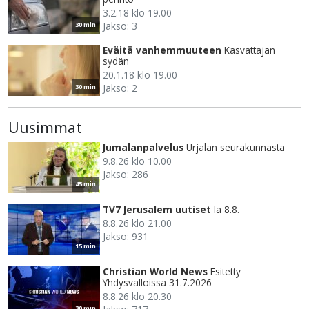
3.2.18 klo 19.00
Jakso: 3
30 min
Eväitä vanhemmuuteen
Kasvattajan
sydän
20.1.18 klo 19.00
Jakso: 2
30 min
Uusimmat
Jumalanpalvelus
Urjalan seurakunnasta
9.8.26 klo 10.00
Jakso: 286
45 min
TV7 Jerusalem uutiset
la 8.8.
8.8.26 klo 21.00
Jakso: 931
15 min
Christian World News
Esitetty
Yhdysvalloissa 31.7.2026
8.8.26 klo 20.30
30 min