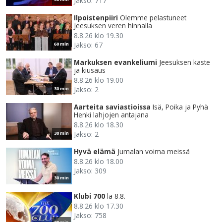
Jakso: 717
Ilpoistenpiiri
Olemme pelastuneet
Jeesuksen veren hinnalla
8.8.26 klo 19.30
Jakso: 67
60 min
Markuksen evankeliumi
Jeesuksen kaste
ja kiusaus
8.8.26 klo 19.00
Jakso: 2
30 min
Aarteita saviastioissa
Isä, Poika ja Pyhä
Henki lahjojen antajana
8.8.26 klo 18.30
Jakso: 2
30 min
Hyvä elämä
Jumalan voima meissä
8.8.26 klo 18.00
Jakso: 309
30 min
Klubi 700
la 8.8.
8.8.26 klo 17.30
Jakso: 758