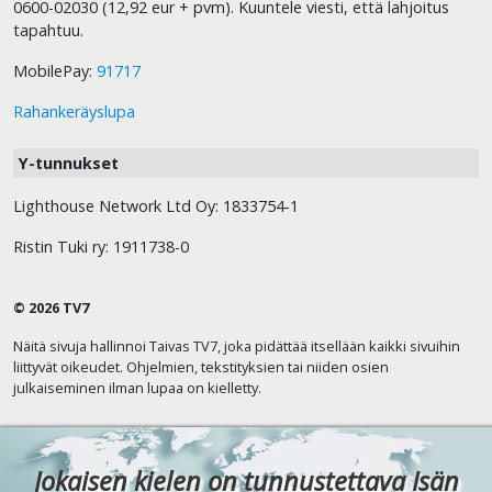
0600-02030 (12,92 eur + pvm). Kuuntele viesti, että lahjoitus
tapahtuu.
MobilePay:
91717
Rahankeräyslupa
Y-tunnukset
Lighthouse Network Ltd Oy: 1833754-1
Ristin Tuki ry: 1911738-0
© 2026 TV7
Näitä sivuja hallinnoi Taivas TV7, joka pidättää itsellään kaikki sivuihin
liittyvät oikeudet. Ohjelmien, tekstityksien tai niiden osien
julkaiseminen ilman lupaa on kielletty.
Jokaisen kielen on tunnustettava Isän