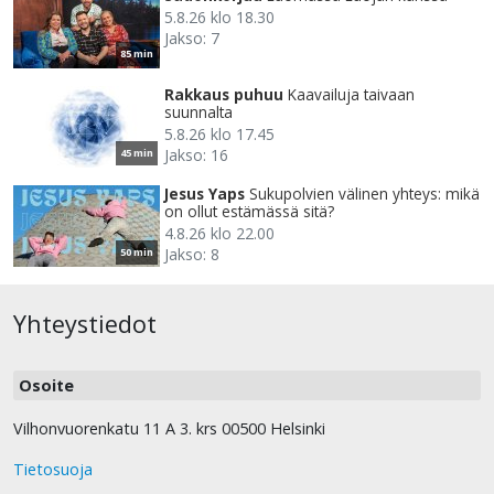
5.8.26 klo 18.30
Jakso: 7
85 min
Rakkaus puhuu
Kaavailuja taivaan
suunnalta
5.8.26 klo 17.45
Jakso: 16
45 min
Jesus Yaps
Sukupolvien välinen yhteys: mikä
on ollut estämässä sitä?
4.8.26 klo 22.00
Jakso: 8
50 min
Yhteystiedot
Osoite
Vilhonvuorenkatu 11 A 3. krs 00500 Helsinki
Tietosuoja