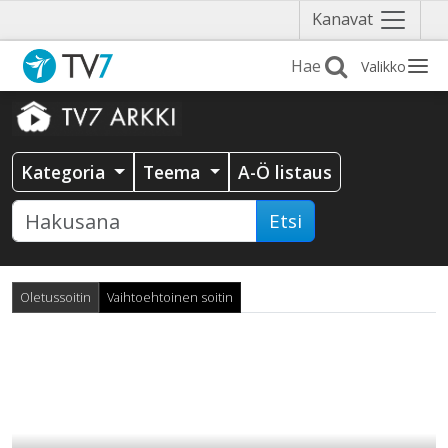
Näytä
Kanavat
valikko
Valikko
Kategoria
Teema
A-Ö listaus
Etsi
Oletussoitin
Vaihtoehtoinen soitin