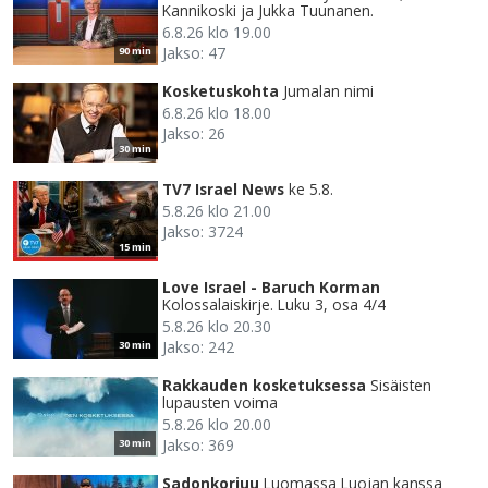
Kannikoski ja Jukka Tuunanen.
6.8.26 klo 19.00
Jakso: 47
90 min
Kosketuskohta
Jumalan nimi
6.8.26 klo 18.00
Jakso: 26
30 min
TV7 Israel News
ke 5.8.
5.8.26 klo 21.00
Jakso: 3724
15 min
Love Israel - Baruch Korman
Kolossalaiskirje. Luku 3, osa 4/4
5.8.26 klo 20.30
Jakso: 242
30 min
Rakkauden kosketuksessa
Sisäisten
lupausten voima
5.8.26 klo 20.00
Jakso: 369
30 min
Sadonkorjuu
Luomassa Luojan kanssa