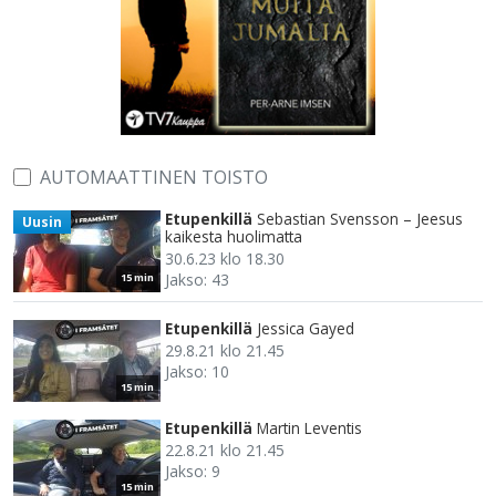
AUTOMAATTINEN TOISTO
Etupenkillä
Sebastian Svensson – Jeesus
Uusin
kaikesta huolimatta
30.6.23 klo 18.30
Jakso: 43
15 min
Etupenkillä
Jessica Gayed
29.8.21 klo 21.45
Jakso: 10
15 min
Etupenkillä
Martin Leventis
22.8.21 klo 21.45
Jakso: 9
15 min