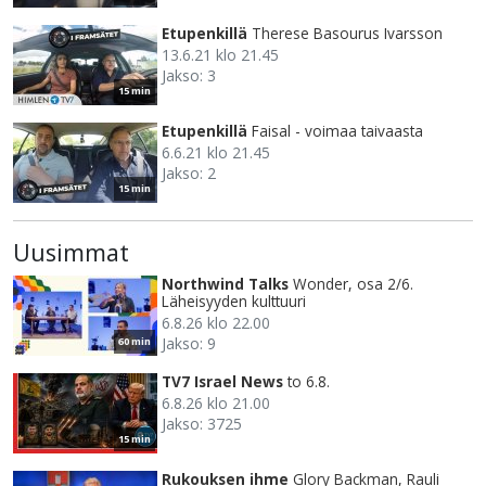
Etupenkillä
Therese Basourus Ivarsson
13.6.21 klo 21.45
Jakso: 3
15 min
Etupenkillä
Faisal - voimaa taivaasta
6.6.21 klo 21.45
Jakso: 2
15 min
Uusimmat
Northwind Talks
Wonder, osa 2/6.
Läheisyyden kulttuuri
6.8.26 klo 22.00
Jakso: 9
60 min
TV7 Israel News
to 6.8.
6.8.26 klo 21.00
Jakso: 3725
15 min
Rukouksen ihme
Glory Backman, Rauli