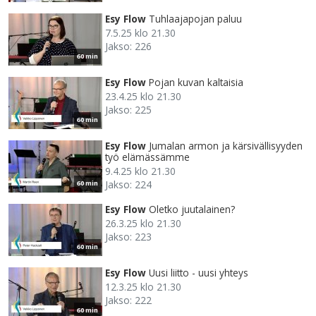
Esy Flow
Tuhlaajapojan paluu
7.5.25 klo 21.30
Jakso: 226
60 min
Esy Flow
Pojan kuvan kaltaisia
23.4.25 klo 21.30
Jakso: 225
60 min
Esy Flow
Jumalan armon ja kärsivällisyyden
työ elämässämme
9.4.25 klo 21.30
Jakso: 224
60 min
Esy Flow
Oletko juutalainen?
26.3.25 klo 21.30
Jakso: 223
60 min
Esy Flow
Uusi liitto - uusi yhteys
12.3.25 klo 21.30
Jakso: 222
60 min