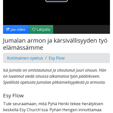
Toista
Video
Jaa video
Lahjoita
Jumalan armon ja kärsivällisyyden työ
elämässämme
Kotimainen opetus
Esy Flow
Isä Jumala on omistautunut ja sitoutunut juuri sinuun. Hän
on luvannut viedä sinussa alkamansa työn päätökseen.
Syvällistä opetusta Jumalan pitkämielisyydestä ja armosta.
Esy Flow
Tule seuraamaan, mitä Pyhä Henki tekee herätyksen
keskellä Esy Church'ssä. Pyhän Hengen innoittamaa