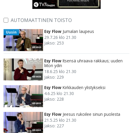
AUTOMAATTINEN TOISTO
Esy Flow
Jumalan laupeus
Uusin
29.7.26 klo 21.30
Jakso: 253
60 min
Esy Flow
Itsensä uhraava rakkaus; uuden
liiton ydin
18.6.25 klo 21.30
Jakso: 229
60 min
Esy Flow
Kirkkauden ylistykseksi
4.6.25 klo 21.30
Jakso: 228
60 min
Esy Flow
Jeesus rukoilee sinun puolesta
21.5.25 klo 21.30
Jakso: 227
60 min