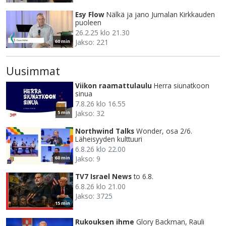
Esy Flow
Nälkä ja jano Jumalan Kirkkauden
puoleen
26.2.25 klo 21.30
Jakso: 221
60 min
Uusimmat
Viikon raamattulaulu
Herra siunatkoon
sinua
7.8.26 klo 16.55
Jakso: 32
5 min
Northwind Talks
Wonder, osa 2/6.
Läheisyyden kulttuuri
6.8.26 klo 22.00
Jakso: 9
60 min
TV7 Israel News
to 6.8.
6.8.26 klo 21.00
Jakso: 3725
15 min
Rukouksen ihme
Glory Backman, Rauli