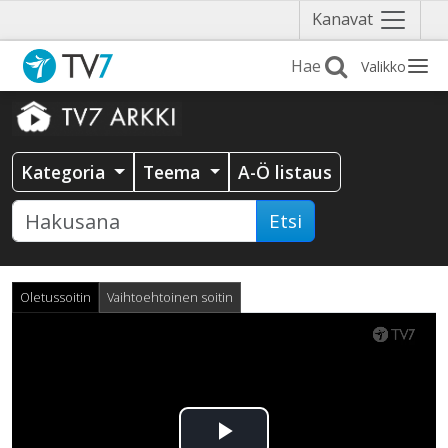
Näytä
Kanavat
valikko
Valikko
Kategoria
Teema
A-Ö listaus
Etsi
Oletussoitin
Vaihtoehtoinen soitin