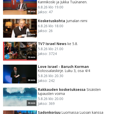
Kannikoski ja Jukka Tuunanen.
6.8.26 klo 19.00
Jakso: 47
90 min
Kosketuskohta
Jumalan nimi
6.8.26 klo 18.00
Jakso: 26
30 min
TV7 Israel News
ke 5.8.
5.8.26 klo 21.00
Jakso: 3724
15 min
Love Israel - Baruch Korman
Kolossalaiskirje. Luku 3, osa 4/4
5.8.26 klo 20.30
Jakso: 242
30 min
Rakkauden kosketuksessa
Sisäisten
lupausten voima
5.8.26 klo 20.00
Jakso: 369
30 min
Sadonkorjuu
Luomassa Luojan kanssa