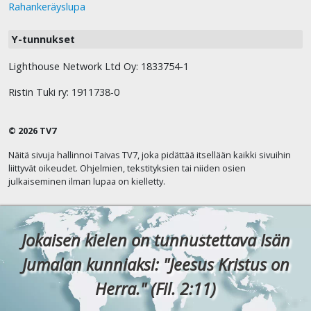
Rahankeräyslupa
Y-tunnukset
Lighthouse Network Ltd Oy: 1833754-1
Ristin Tuki ry: 1911738-0
© 2026 TV7
Näitä sivuja hallinnoi Taivas TV7, joka pidättää itsellään kaikki sivuihin
liittyvät oikeudet. Ohjelmien, tekstityksien tai niiden osien
julkaiseminen ilman lupaa on kielletty.
Jokaisen kielen on tunnustettava Isän
Jumalan kunniaksi: "Jeesus Kristus on
Herra." (Fil. 2:11)