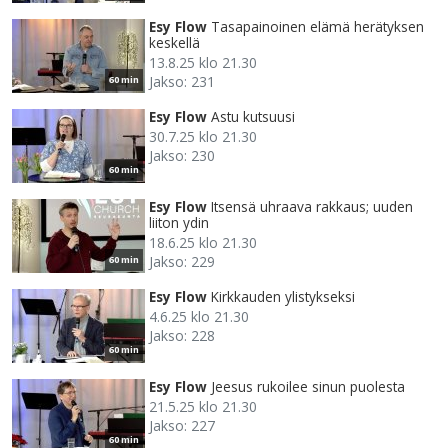
Esy Flow
Tasapainoinen elämä herätyksen
keskellä
13.8.25 klo 21.30
Jakso: 231
60 min
Esy Flow
Astu kutsuusi
30.7.25 klo 21.30
Jakso: 230
60 min
Esy Flow
Itsensä uhraava rakkaus; uuden
liiton ydin
18.6.25 klo 21.30
Jakso: 229
60 min
Esy Flow
Kirkkauden ylistykseksi
4.6.25 klo 21.30
Jakso: 228
60 min
Esy Flow
Jeesus rukoilee sinun puolesta
21.5.25 klo 21.30
Jakso: 227
60 min