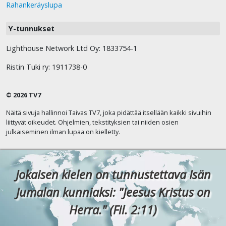
Rahankeräyslupa
Y-tunnukset
Lighthouse Network Ltd Oy: 1833754-1
Ristin Tuki ry: 1911738-0
© 2026 TV7
Näitä sivuja hallinnoi Taivas TV7, joka pidättää itsellään kaikki sivuihin
liittyvät oikeudet. Ohjelmien, tekstityksien tai niiden osien
julkaiseminen ilman lupaa on kielletty.
Jokaisen kielen on tunnustettava Isän
Jumalan kunniaksi: "Jeesus Kristus on
Herra." (Fil. 2:11)