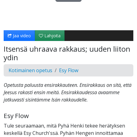
Toista
Video
Jaa video
Lahjoita
Itsensä uhraava rakkaus; uuden liiton
ydin
Kotimainen opetus
Esy Flow
Opetusta paluusta ensirakkauteen. Ensirakkaus on sitä, että
Jeesus rakasti ensin meitä. Ensirakkaudessa avaamme
jatkuvasti sisintämme Isän rakkaudelle.
Esy Flow
Tule seuraamaan, mitä Pyhä Henki tekee herätyksen
keskellä Esy Church'ssä. Pyhän Hengen innoittamaa