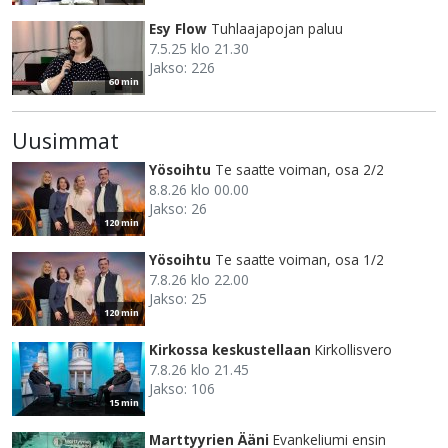
Esy Flow
Tuhlaajapojan paluu
7.5.25 klo 21.30
Jakso: 226
60 min
Uusimmat
Yösoihtu
Te saatte voiman, osa 2/2
8.8.26 klo 00.00
Jakso: 26
120 min
Yösoihtu
Te saatte voiman, osa 1/2
7.8.26 klo 22.00
Jakso: 25
120 min
Kirkossa keskustellaan
Kirkollisvero
7.8.26 klo 21.45
Jakso: 106
15 min
Marttyyrien Ääni
Evankeliumi ensin