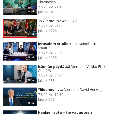
Ukrainassa
7.8.26 klo 21.15
Jakso: 341
30 min
TV7 Israel News
pe 7.8.
7.8.26 klo 21.00
Jakso: 3726
15 min
Jerusalem studio
Iranin ydinohjelma ja
sotatila
7.8.26 klo 20.30
Jakso: 1035
30 min
Isännän pöydässä
Vieraana Veikko Flink.
Osa 2/3
7.8.26 klo 20.00
Jakso: 583
30 min
Yliluonnollista
Vieraana David Herzog
7.8.26 klo 19.30
Jakso: 963
30 min
Henkien sota – tie vapauteen