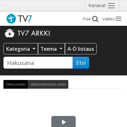
Näytä
Kanavat
valikko
Valikko
Kategoria
Teema
A-Ö listaus
Etsi
Oletussoitin
Vaihtoehtoinen soitin