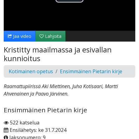
Toista
Video
Jaa video
Lahjoita
Kristitty maailmassa ja esivallan
kunnioitus
Kotimainen opetus
Ensimmäinen Pietarin kirje
Raamattupiirissä Aki Miettinen, Juha Kotisaari, Martti
Ahvenainen ja Paavo Järvinen.
Ensimmäinen Pietarin kirje
522 katselua
Ensilähetys: ke 31.7.2024
Jaksonumero: 9