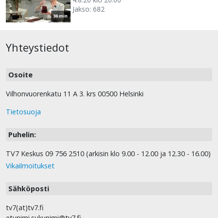
Jakso: 682
30 min
Yhteystiedot
Osoite
Vilhonvuorenkatu 11 A 3. krs 00500 Helsinki
Tietosuoja
Puhelin:
TV7 Keskus 09 756 2510 (arkisin klo 9.00 - 12.00 ja 12.30 - 16.00)
Vikailmoitukset
Sähköposti
tv7(at)tv7.fi
etunimi.sukunimi@tv7.fi