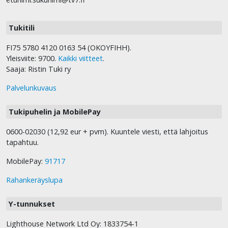
Tukitili
FI75 5780 4120 0163 54 (OKOYFIHH).
Yleisviite: 9700.
Kaikki viitteet
.
Saaja: Ristin Tuki ry
Palvelunkuvaus
Tukipuhelin ja MobilePay
0600-02030 (12,92 eur + pvm). Kuuntele viesti, että lahjoitus
tapahtuu.
MobilePay:
91717
Rahankeräyslupa
Y-tunnukset
Lighthouse Network Ltd Oy: 1833754-1