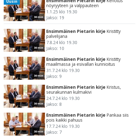
Ensimmäinen Pietarin kirje
Kehotus
Uusin
nöyryyteen ja valppauteen
1.1.25 klo 19.30
Jakso: 19
30 min
Ensimmäinen Pietarin kirje
Kristitty
palvelijana
7.8.24 klo 19.30
Jakso: 10
30 min
Ensimmäinen Pietarin kirje
Kristitty
maailmassa ja esivallan kunnioitus
31.7.24 klo 19.30
Jakso: 9
30 min
Ensimmäinen Pietarin kirje
Kristus,
seurakunnan kulmakivi
24.7.24 klo 19.30
Jakso: 8
30 min
Ensimmäinen Pietarin kirje
Pankaa siis
pois kaikki pahuus
17.7.24 klo 19.30
Jakso: 7
30 min