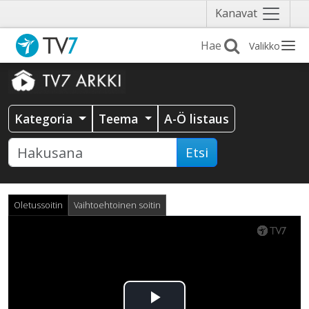
Näytä
Kanavat
valikko
Valikko
Kategoria
Teema
A-Ö listaus
Etsi
Oletussoitin
Vaihtoehtoinen soitin