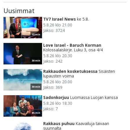
Uusimmat
TV7 Israel News
ke 5.8.
5.8.26 klo 21.00
Jakso: 3724
15 min
Love Israel - Baruch Korman
Kolossalaiskirje. Luku 3, osa 4/4
5.8.26 klo 20.30
Jakso: 242
30 min
Rakkauden kosketuksessa
Sisäisten
lupausten voima
5.8.26 klo 20.00
Jakso: 369
30 min
Sadonkorjuu
Luomassa Luojan kanssa
5.8.26 klo 18.30
Jakso: 7
85 min
Rakkaus puhuu
Kaavailuja taivaan
suunnalta