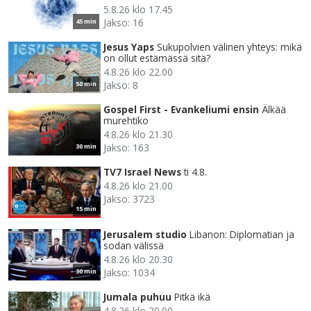
5.8.26 klo 17.45
Jakso: 16
45 min
Jesus Yaps
Sukupolvien välinen yhteys: mikä
on ollut estämässä sitä?
4.8.26 klo 22.00
Jakso: 8
50 min
Gospel First - Evankeliumi ensin
Älkää
murehtiko
4.8.26 klo 21.30
Jakso: 163
30 min
TV7 Israel News
ti 4.8.
4.8.26 klo 21.00
Jakso: 3723
15 min
Jerusalem studio
Libanon: Diplomatian ja
sodan välissä
4.8.26 klo 20.30
Jakso: 1034
30 min
Jumala puhuu
Pitkä ikä
4.8.26 klo 20.00