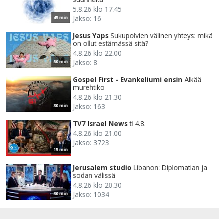
5.8.26 klo 17.45
Jakso: 16
45 min
Jesus Yaps
Sukupolvien välinen yhteys: mikä
on ollut estämässä sitä?
4.8.26 klo 22.00
Jakso: 8
50 min
Gospel First - Evankeliumi ensin
Älkää
murehtiko
4.8.26 klo 21.30
Jakso: 163
30 min
TV7 Israel News
ti 4.8.
4.8.26 klo 21.00
Jakso: 3723
15 min
Jerusalem studio
Libanon: Diplomatian ja
sodan välissä
4.8.26 klo 20.30
Jakso: 1034
30 min