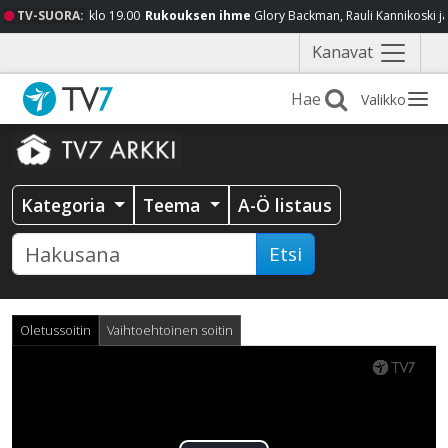
TV-SUORA:
klo 19.00
Rukouksen ihme
Glory Backman, Rauli Kannikoski j
Näytä
Kanavat
valikko
Valikko
Kategoria
Teema
A-Ö listaus
Etsi
Oletussoitin
Vaihtoehtoinen soitin