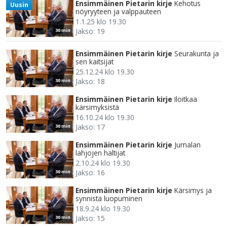
Ensimmäinen Pietarin kirje
Kehotus
Uusin
nöyryyteen ja valppauteen
1.1.25 klo 19.30
Jakso: 19
30 min
Ensimmäinen Pietarin kirje
Seurakunta ja
sen kaitsijat
25.12.24 klo 19.30
Jakso: 18
30 min
Ensimmäinen Pietarin kirje
Iloitkaa
kärsimyksistä
16.10.24 klo 19.30
Jakso: 17
30 min
Ensimmäinen Pietarin kirje
Jumalan
lahjojen haltijat
2.10.24 klo 19.30
Jakso: 16
30 min
Ensimmäinen Pietarin kirje
Kärsimys ja
synnistä luopuminen
18.9.24 klo 19.30
Jakso: 15
30 min