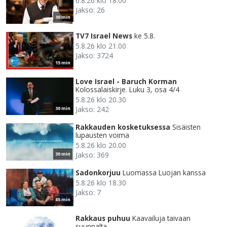
6.8.26 klo 18.00
Jakso: 26
30 min
TV7 Israel News
ke 5.8.
5.8.26 klo 21.00
Jakso: 3724
15 min
Love Israel - Baruch Korman
Kolossalaiskirje. Luku 3, osa 4/4
5.8.26 klo 20.30
Jakso: 242
30 min
Rakkauden kosketuksessa
Sisäisten
lupausten voima
5.8.26 klo 20.00
Jakso: 369
30 min
Sadonkorjuu
Luomassa Luojan kanssa
5.8.26 klo 18.30
Jakso: 7
85 min
Rakkaus puhuu
Kaavailuja taivaan
suunnalta