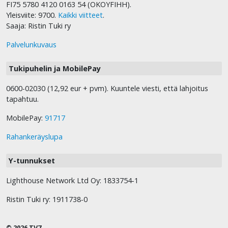
FI75 5780 4120 0163 54 (OKOYFIHH).
Yleisviite: 9700.
Kaikki viitteet
.
Saaja: Ristin Tuki ry
Palvelunkuvaus
Tukipuhelin ja MobilePay
0600-02030 (12,92 eur + pvm). Kuuntele viesti, että lahjoitus
tapahtuu.
MobilePay:
91717
Rahankeräyslupa
Y-tunnukset
Lighthouse Network Ltd Oy: 1833754-1
Ristin Tuki ry: 1911738-0
© 2026 TV7