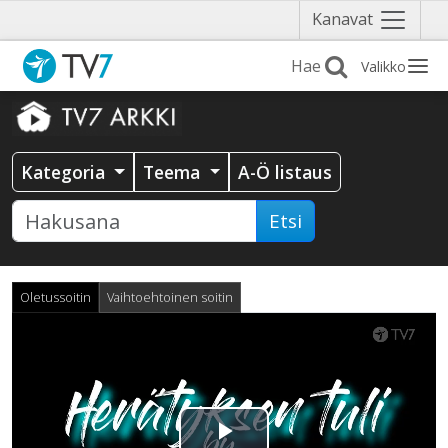
Näytä
Kanavat
valikko
Valikko
Kategoria
Teema
A-Ö listaus
Etsi
Oletussoitin
Vaihtoehtoinen soitin