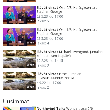
Elävät virrat
Osa 2/3. Herätyksen tuli.
Stephen George
28.5.23 klo 17.00
Jakso: 5
90 min
Elävät virrat
Osa 1/3. Herätyksen tuli.
Stephen George
21.5.23 klo 17.00
Jakso: 4
80 min
Elävät virrat
Michael Livengood. Jumalan
kohtaamisen iltapäivä
19.2.23 klo 14.15
Jakso: 3
90 min
Elävät virrat
Israel Jumalan
pelastussuunnitelmassa
4.9.22 klo 17.00
Jakso: 2
90 min
Uusimmat
Northwind Talks
Wonder, osa 2/6.