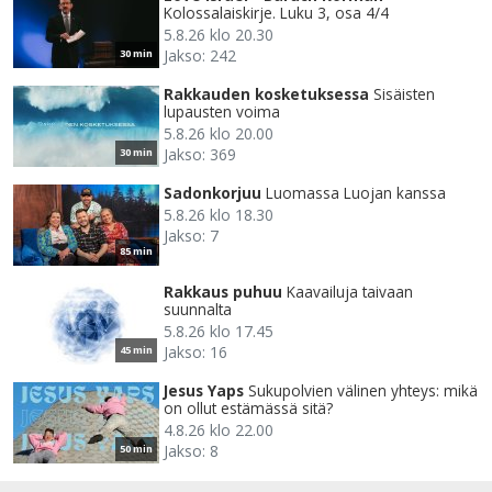
Kolossalaiskirje. Luku 3, osa 4/4
5.8.26 klo 20.30
Jakso: 242
30 min
Rakkauden kosketuksessa
Sisäisten
lupausten voima
5.8.26 klo 20.00
Jakso: 369
30 min
Sadonkorjuu
Luomassa Luojan kanssa
5.8.26 klo 18.30
Jakso: 7
85 min
Rakkaus puhuu
Kaavailuja taivaan
suunnalta
5.8.26 klo 17.45
Jakso: 16
45 min
Jesus Yaps
Sukupolvien välinen yhteys: mikä
on ollut estämässä sitä?
4.8.26 klo 22.00
Jakso: 8
50 min