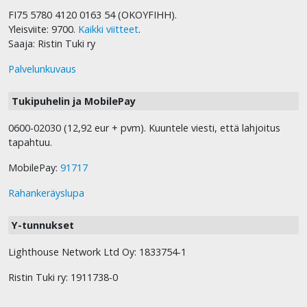
FI75 5780 4120 0163 54 (OKOYFIHH).
Yleisviite: 9700.
Kaikki viitteet
.
Saaja: Ristin Tuki ry
Palvelunkuvaus
Tukipuhelin ja MobilePay
0600-02030 (12,92 eur + pvm). Kuuntele viesti, että lahjoitus
tapahtuu.
MobilePay:
91717
Rahankeräyslupa
Y-tunnukset
Lighthouse Network Ltd Oy: 1833754-1
Ristin Tuki ry: 1911738-0