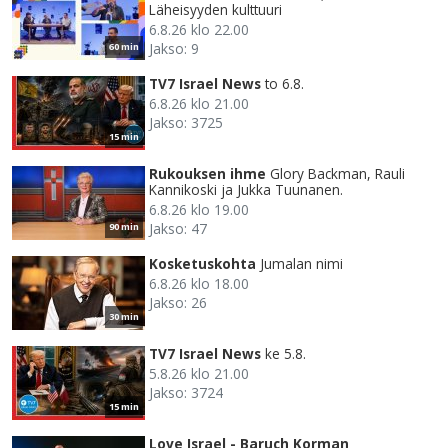
Läheisyyden kulttuuri
6.8.26 klo 22.00
Jakso: 9
60 min
TV7 Israel News
to 6.8.
6.8.26 klo 21.00
Jakso: 3725
15 min
Rukouksen ihme
Glory Backman, Rauli
Kannikoski ja Jukka Tuunanen.
6.8.26 klo 19.00
Jakso: 47
90 min
Kosketuskohta
Jumalan nimi
6.8.26 klo 18.00
Jakso: 26
30 min
TV7 Israel News
ke 5.8.
5.8.26 klo 21.00
Jakso: 3724
15 min
Love Israel - Baruch Korman