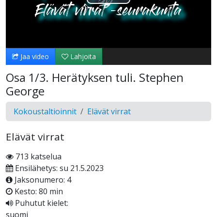
Toista
Video
Jaa video
Lahjoita
Osa 1/3. Herätyksen tuli. Stephen
George
Kokoustaltioinnit
Elävät virrat
Elävät virrat
713 katselua
Ensilähetys: su 21.5.2023
Jaksonumero: 4
Kesto: 80 min
Puhutut kielet:
suomi