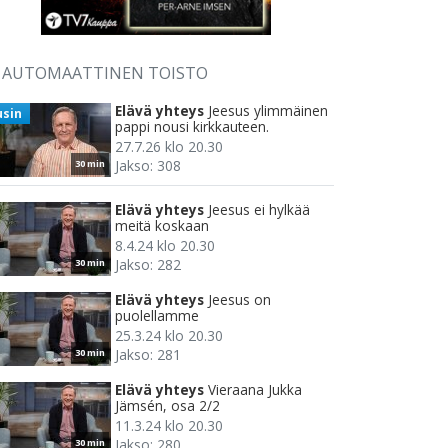
AUTOMAATTINEN TOISTO
Elävä yhteys
Jeesus ylimmäinen
usin
pappi nousi kirkkauteen.
27.7.26 klo 20.30
Jakso: 308
30 min
Elävä yhteys
Jeesus ei hylkää
meitä koskaan
8.4.24 klo 20.30
Jakso: 282
30 min
Elävä yhteys
Jeesus on
puolellamme
25.3.24 klo 20.30
Jakso: 281
30 min
Elävä yhteys
Vieraana Jukka
Jämsén, osa 2/2
11.3.24 klo 20.30
Jakso: 280
30 min