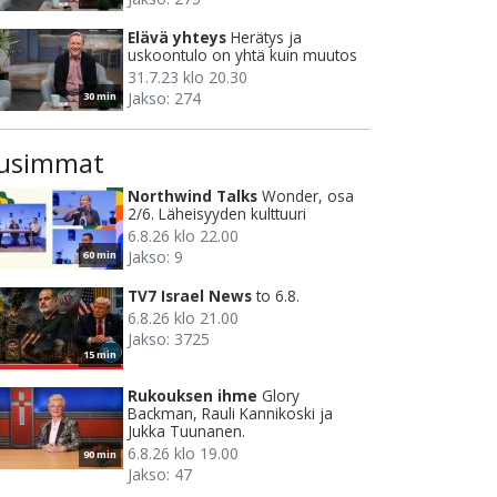
Elävä yhteys
Herätys ja
uskoontulo on yhtä kuin muutos
31.7.23 klo 20.30
Jakso: 274
30 min
usimmat
Northwind Talks
Wonder, osa
2/6. Läheisyyden kulttuuri
6.8.26 klo 22.00
Jakso: 9
60 min
TV7 Israel News
to 6.8.
6.8.26 klo 21.00
Jakso: 3725
15 min
Rukouksen ihme
Glory
Backman, Rauli Kannikoski ja
Jukka Tuunanen.
6.8.26 klo 19.00
90 min
Jakso: 47