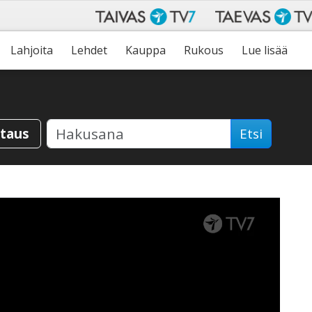
Lahjoita
Lehdet
Kauppa
Rukous
Lue lisää
staus
Etsi