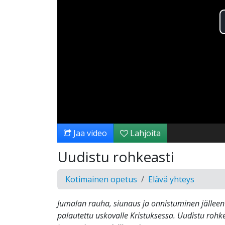
Jaa video
Lahjoita
Uudistu rohkeasti
Kotimainen opetus
Elävä yhteys
Jumalan rauha, siunaus ja onnistuminen jällee
palautettu uskovalle Kristuksessa. Uudistu rohke