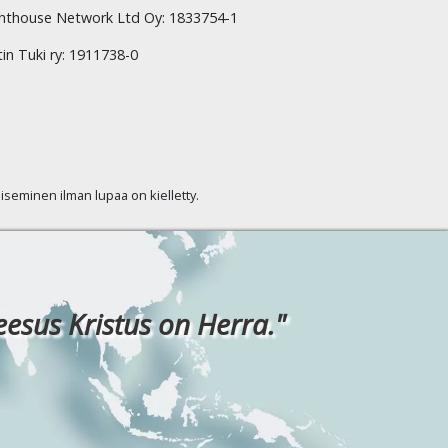
hthouse Network Ltd Oy: 1833754-1
tin Tuki ry: 1911738-0
kaiseminen ilman lupaa on kielletty.
eesus Kristus on Herra."