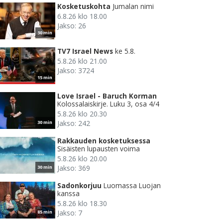
Kosketuskohta
Jumalan nimi
6.8.26 klo 18.00
Jakso: 26
30 min
TV7 Israel News
ke 5.8.
5.8.26 klo 21.00
Jakso: 3724
15 min
Love Israel - Baruch Korman
Kolossalaiskirje. Luku 3, osa 4/4
5.8.26 klo 20.30
Jakso: 242
30 min
Rakkauden kosketuksessa
Sisäisten lupausten voima
5.8.26 klo 20.00
Jakso: 369
30 min
Sadonkorjuu
Luomassa Luojan
kanssa
5.8.26 klo 18.30
Jakso: 7
85 min