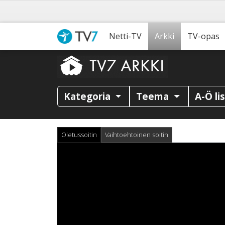
Netti-TV
Arkki
TV-opas
Kategoria
Teema
A-Ö li
Oletussoitin
Vaihtoehtoinen soitin