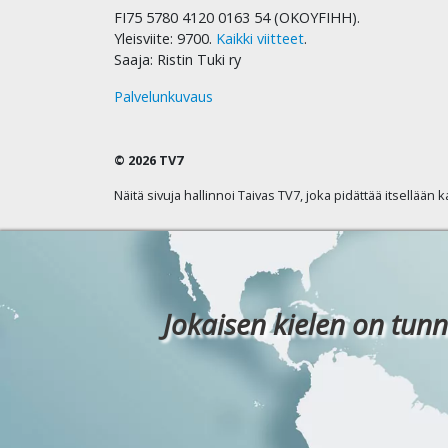
FI75 5780 4120 0163 54 (OKOYFIHH).
Yleisviite: 9700.
Kaikki viitteet
.
Saaja: Ristin Tuki ry
Palvelunkuvaus
© 2026 TV7
Näitä sivuja hallinnoi Taivas TV7, joka pidättää itsellään 
Jokaisen kielen on tunn