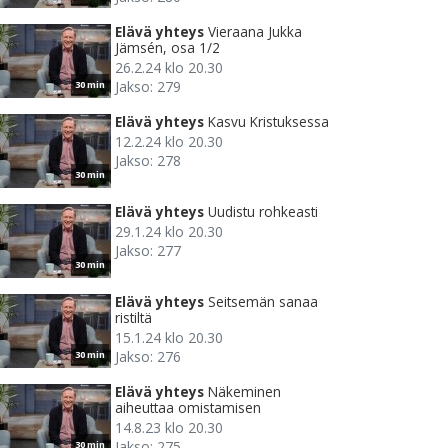
Elävä yhteys
Vieraana Jukka
Jämsén, osa 1/2
26.2.24 klo 20.30
Jakso: 279
30 min
Elävä yhteys
Kasvu Kristuksessa
12.2.24 klo 20.30
Jakso: 278
30 min
Elävä yhteys
Uudistu rohkeasti
29.1.24 klo 20.30
Jakso: 277
30 min
Elävä yhteys
Seitsemän sanaa
ristiltä
15.1.24 klo 20.30
Jakso: 276
30 min
Elävä yhteys
Näkeminen
aiheuttaa omistamisen
14.8.23 klo 20.30
Jakso: 275
30 min