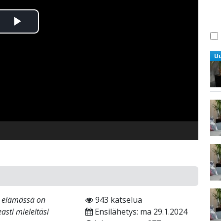
Toista
Video
U
n elämässä on
943 katselua
asti mieleltäsi
Ensilähetys: ma 29.1.2024