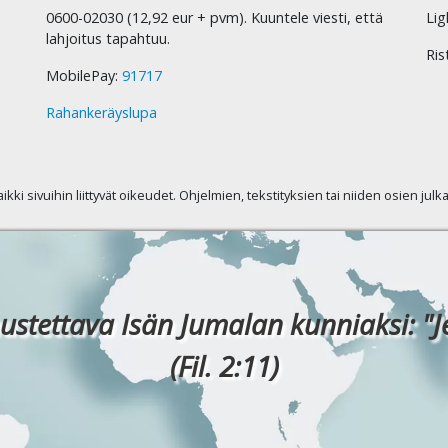
0600-02030 (12,92 eur + pvm). Kuuntele viesti, että
Lig
lahjoitus tapahtuu.
Ris
MobilePay:
91717
Rahankeräyslupa
kaikki sivuihin liittyvät oikeudet. Ohjelmien, tekstityksien tai niiden osien jul
ustettava Isän Jumalan kunniaksi: "J
(Fil. 2:11)