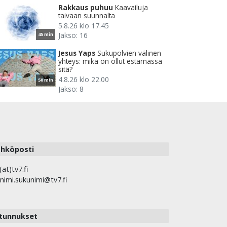
Rakkaus puhuu
Kaavailuja
taivaan suunnalta
5.8.26 klo 17.45
Jakso: 16
45 min
Jesus Yaps
Sukupolvien välinen
yhteys: mikä on ollut estämässä
sitä?
4.8.26 klo 22.00
50 min
Jakso: 8
hköposti
(at)tv7.fi
nimi.sukunimi@tv7.fi
tunnukset