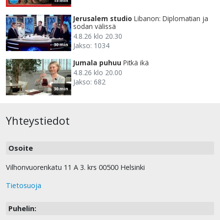
15 min
Jerusalem studio
Libanon: Diplomatian ja
sodan välissä
4.8.26 klo 20.30
Jakso: 1034
30 min
Jumala puhuu
Pitkä ikä
4.8.26 klo 20.00
Jakso: 682
30 min
Yhteystiedot
Osoite
Vilhonvuorenkatu 11 A 3. krs 00500 Helsinki
Tietosuoja
Puhelin: