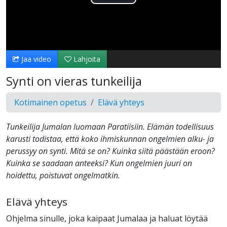
Toista
Video
Jaa video
Lahjoita
Synti on vieras tunkeilija
Kotimainen opetus
Elävä yhteys
Tunkeilija Jumalan luomaan Paratiisiin. Elämän todellisuus
karusti todistaa, että koko ihmiskunnan ongelmien alku- ja
perussyy on synti. Mitä se on? Kuinka siitä päästään eroon?
Kuinka se saadaan anteeksi? Kun ongelmien juuri on
hoidettu, poistuvat ongelmatkin.
Elävä yhteys
Ohjelma sinulle, joka kaipaat Jumalaa ja haluat löytää