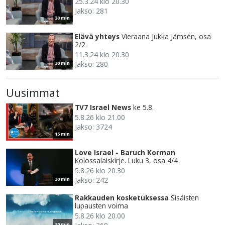
25.3.24 klo 20.30
Jakso: 281
30 min
Elävä yhteys
Vieraana Jukka Jämsén, osa
2/2
11.3.24 klo 20.30
Jakso: 280
30 min
Uusimmat
TV7 Israel News
ke 5.8.
5.8.26 klo 21.00
Jakso: 3724
15 min
Love Israel - Baruch Korman
Kolossalaiskirje. Luku 3, osa 4/4
5.8.26 klo 20.30
Jakso: 242
30 min
Rakkauden kosketuksessa
Sisäisten
lupausten voima
5.8.26 klo 20.00
30 min