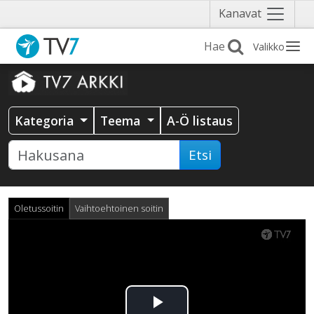
Näytä
Kanavat
valikko
Valikko
Kategoria
Teema
A-Ö listaus
Etsi
Oletussoitin
Vaihtoehtoinen soitin