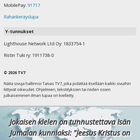
MobilePay:
91717
Rahankeräyslupa
Y-tunnukset
Lighthouse Network Ltd Oy: 1833754-1
Ristin Tuki ry: 1911738-0
© 2026 TV7
Näitä sivuja hallinnoi Taivas TV7, joka pidättää itsellään kaikki sivuihin
liittyvät oikeudet. Ohjelmien, tekstityksien tai niiden osien
julkaiseminen ilman lupaa on kielletty.
Jokaisen kielen on tunnustettava Isän
Jumalan kunniaksi: "Jeesus Kristus on