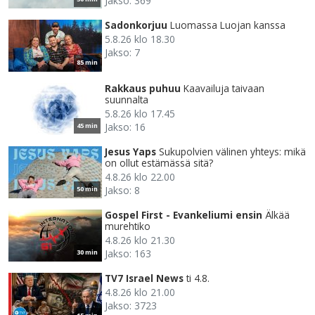
Jakso: 369
Sadonkorjuu
Luomassa Luojan kanssa
5.8.26 klo 18.30
Jakso: 7
85 min
Rakkaus puhuu
Kaavailuja taivaan
suunnalta
5.8.26 klo 17.45
Jakso: 16
45 min
Jesus Yaps
Sukupolvien välinen yhteys: mikä
on ollut estämässä sitä?
4.8.26 klo 22.00
Jakso: 8
50 min
Gospel First - Evankeliumi ensin
Älkää
murehtiko
4.8.26 klo 21.30
Jakso: 163
30 min
TV7 Israel News
ti 4.8.
4.8.26 klo 21.00
Jakso: 3723