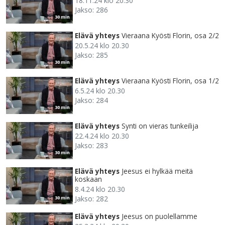
18.11.24 klo 20.30
Jakso: 286
30 min
Elävä yhteys
Vieraana Kyösti Florin, osa 2/2
20.5.24 klo 20.30
Jakso: 285
30 min
Elävä yhteys
Vieraana Kyösti Florin, osa 1/2
6.5.24 klo 20.30
Jakso: 284
30 min
Elävä yhteys
Synti on vieras tunkeilija
22.4.24 klo 20.30
Jakso: 283
30 min
Elävä yhteys
Jeesus ei hylkää meitä
koskaan
8.4.24 klo 20.30
Jakso: 282
30 min
Elävä yhteys
Jeesus on puolellamme