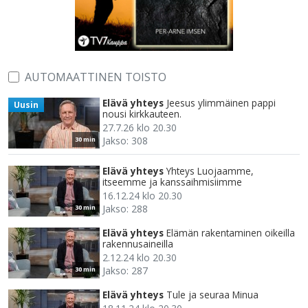
AUTOMAATTINEN TOISTO
Elävä yhteys
Jeesus ylimmäinen pappi
Uusin
nousi kirkkauteen.
27.7.26 klo 20.30
Jakso: 308
30 min
Elävä yhteys
Yhteys Luojaamme,
itseemme ja kanssaihmisiimme
16.12.24 klo 20.30
Jakso: 288
30 min
Elävä yhteys
Elämän rakentaminen oikeilla
rakennusaineilla
2.12.24 klo 20.30
Jakso: 287
30 min
Elävä yhteys
Tule ja seuraa Minua