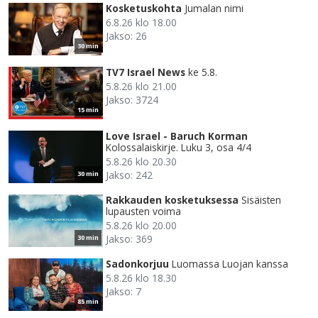
Kosketuskohta
Jumalan nimi
6.8.26 klo 18.00
Jakso: 26
30 min
TV7 Israel News
ke 5.8.
5.8.26 klo 21.00
Jakso: 3724
15 min
Love Israel - Baruch Korman
Kolossalaiskirje. Luku 3, osa 4/4
5.8.26 klo 20.30
Jakso: 242
30 min
Rakkauden kosketuksessa
Sisäisten
lupausten voima
5.8.26 klo 20.00
Jakso: 369
30 min
Sadonkorjuu
Luomassa Luojan kanssa
5.8.26 klo 18.30
Jakso: 7
85 min