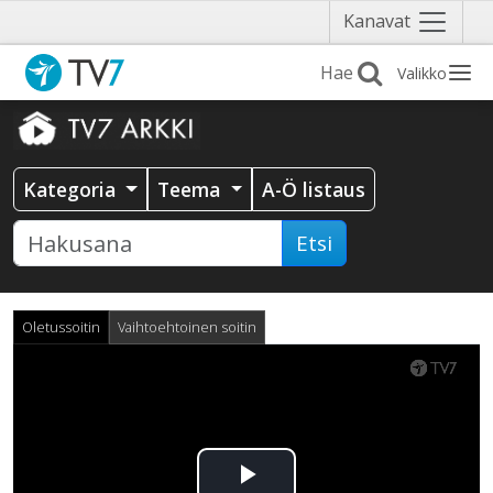
Näytä
Kanavat
valikko
Valikko
Kategoria
Teema
A-Ö listaus
Etsi
Oletussoitin
Vaihtoehtoinen soitin