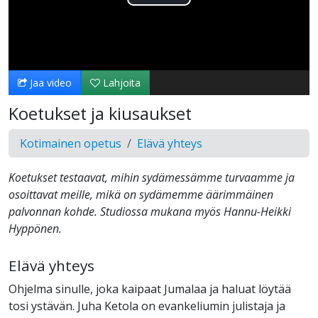
Toista
Video
Jaa video
Lahjoita
Koetukset ja kiusaukset
Kotimainen opetus
Elävä yhteys
Koetukset testaavat, mihin sydämessämme turvaamme ja
osoittavat meille, mikä on sydämemme äärimmäinen
palvonnan kohde. Studiossa mukana myös Hannu-Heikki
Hyppönen.
Elävä yhteys
Ohjelma sinulle, joka kaipaat Jumalaa ja haluat löytää
tosi ystävän. Juha Ketola on evankeliumin julistaja ja