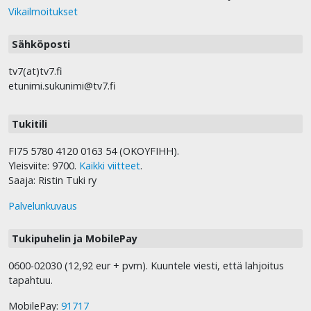
Vikailmoitukset
Sähköposti
tv7(at)tv7.fi
etunimi.sukunimi@tv7.fi
Tukitili
FI75 5780 4120 0163 54 (OKOYFIHH).
Yleisviite: 9700.
Kaikki viitteet
.
Saaja: Ristin Tuki ry
Palvelunkuvaus
Tukipuhelin ja MobilePay
0600-02030 (12,92 eur + pvm). Kuuntele viesti, että lahjoitus
tapahtuu.
MobilePay:
91717