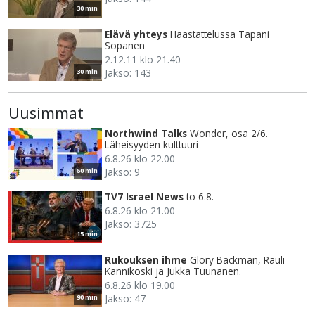
30 min
Elävä yhteys
Haastattelussa Tapani
Sopanen
2.12.11 klo 21.40
Jakso: 143
30 min
Uusimmat
Northwind Talks
Wonder, osa 2/6.
Läheisyyden kulttuuri
6.8.26 klo 22.00
Jakso: 9
60 min
TV7 Israel News
to 6.8.
6.8.26 klo 21.00
Jakso: 3725
15 min
Rukouksen ihme
Glory Backman, Rauli
Kannikoski ja Jukka Tuunanen.
6.8.26 klo 19.00
Jakso: 47
90 min