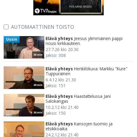
AUTOMAATTINEN TOISTO
Elävä yhteys
Jeesus ylimmäinen pappi
Uusin
nousi kirkkauteen.
27.7.26 klo 20.30
Jakso: 308
30 min
Elävä yhteys
Henkilökuva: Markku "Kure"
Tuppurainen
6.4.12 klo 21.30
Jakso: 151
30 min
Elävä yhteys
Haastattelussa Jani
Salokangas
10.2.12 klo 21.40
Jakso: 150
30 min
Elävä yhteys
Kansojen tuomio ja
etsikkoaika
24.2.12 klo 21.40