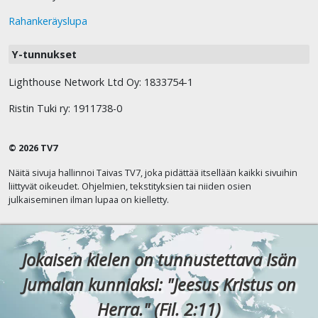
Rahankeräyslupa
Y-tunnukset
Lighthouse Network Ltd Oy: 1833754-1
Ristin Tuki ry: 1911738-0
© 2026 TV7
Näitä sivuja hallinnoi Taivas TV7, joka pidättää itsellään kaikki sivuihin
liittyvät oikeudet. Ohjelmien, tekstityksien tai niiden osien
julkaiseminen ilman lupaa on kielletty.
Jokaisen kielen on tunnustettava Isän
Jumalan kunniaksi: "Jeesus Kristus on
Herra." (Fil. 2:11)