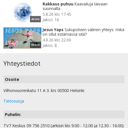
Rakkaus puhuu
Kaavailuja taivaan
suunnalta
5.8.26 klo 17.45
Jakso: 16
45 min
Jesus Yaps
Sukupolvien välinen yhteys: mikä
on ollut estämässä sitä?
4.8.26 klo 22.00
Jakso: 8
50 min
Yhteystiedot
Osoite
Vilhonvuorenkatu 11 A 3. krs 00500 Helsinki
Tietosuoja
Puhelin:
TV7 Keskus 09 756 2510 (arkisin klo 9.00 - 12.00 ja 12.30 - 16.00)