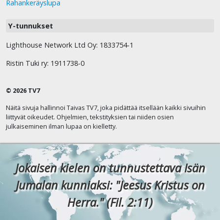
Rahankeräyslupa
Y-tunnukset
Lighthouse Network Ltd Oy: 1833754-1
Ristin Tuki ry: 1911738-0
© 2026 TV7
Näitä sivuja hallinnoi Taivas TV7, joka pidättää itsellään kaikki sivuihin
liittyvät oikeudet. Ohjelmien, tekstityksien tai niiden osien
julkaiseminen ilman lupaa on kielletty.
Jokaisen kielen on tunnustettava Isän
Jumalan kunniaksi: "Jeesus Kristus on
Herra." (Fil. 2:11)