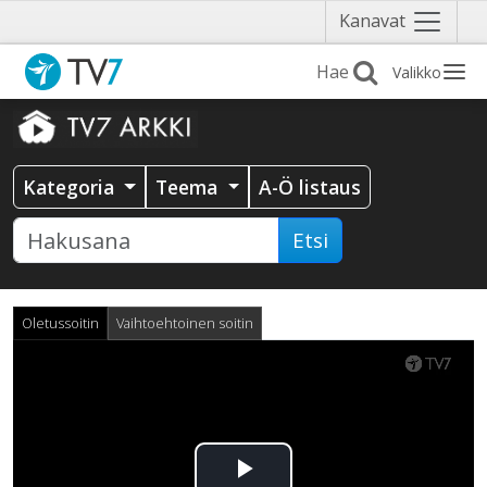
Näytä
Kanavat
valikko
Valikko
Kategoria
Teema
A-Ö listaus
Etsi
Oletussoitin
Vaihtoehtoinen soitin