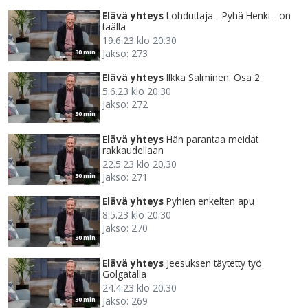
Elävä yhteys
Lohduttaja - Pyhä Henki - on
täällä
19.6.23 klo 20.30
Jakso: 273
30 min
Elävä yhteys
Ilkka Salminen. Osa 2
5.6.23 klo 20.30
Jakso: 272
30 min
Elävä yhteys
Hän parantaa meidät
rakkaudellaan
22.5.23 klo 20.30
Jakso: 271
30 min
Elävä yhteys
Pyhien enkelten apu
8.5.23 klo 20.30
Jakso: 270
30 min
Elävä yhteys
Jeesuksen täytetty työ
Golgatalla
24.4.23 klo 20.30
Jakso: 269
30 min