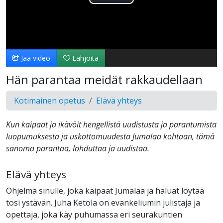
Toista
Video
Jaa video
Lahjoita
Hän parantaa meidät rakkaudellaan
Kotimainen opetus
Elävä yhteys
Kun kaipaat ja ikävöit hengellistä uudistusta ja parantumista
luopumuksesta ja uskottomuudesta Jumalaa kohtaan, tämä
sanoma parantaa, lohduttaa ja uudistaa.
Elävä yhteys
Ohjelma sinulle, joka kaipaat Jumalaa ja haluat löytää
tosi ystävän. Juha Ketola on evankeliumin julistaja ja
opettaja, joka käy puhumassa eri seurakuntien