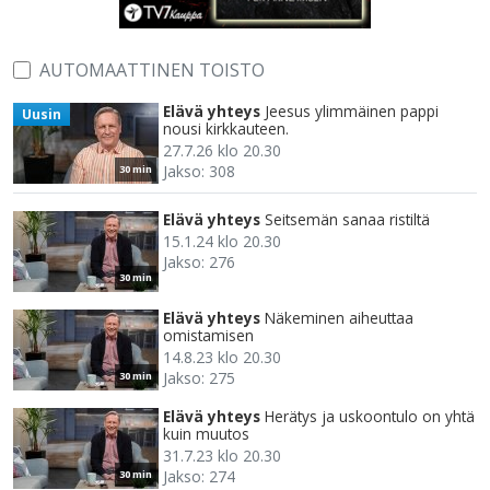
AUTOMAATTINEN TOISTO
Elävä yhteys
Jeesus ylimmäinen pappi
Uusin
nousi kirkkauteen.
27.7.26 klo 20.30
Jakso: 308
30 min
Elävä yhteys
Seitsemän sanaa ristiltä
15.1.24 klo 20.30
Jakso: 276
30 min
Elävä yhteys
Näkeminen aiheuttaa
omistamisen
14.8.23 klo 20.30
Jakso: 275
30 min
Elävä yhteys
Herätys ja uskoontulo on yhtä
kuin muutos
31.7.23 klo 20.30
Jakso: 274
30 min