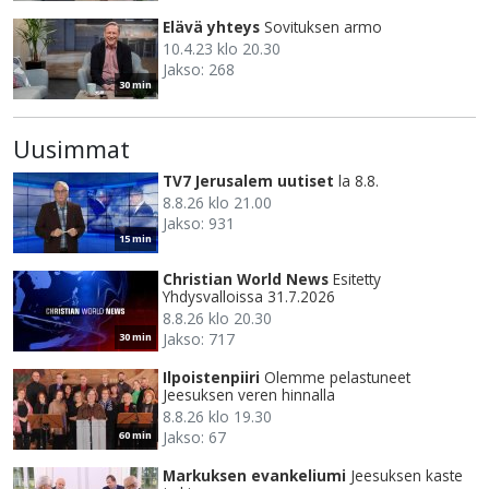
Elävä yhteys
Sovituksen armo
10.4.23 klo 20.30
Jakso: 268
30 min
Uusimmat
TV7 Jerusalem uutiset
la 8.8.
8.8.26 klo 21.00
Jakso: 931
15 min
Christian World News
Esitetty
Yhdysvalloissa 31.7.2026
8.8.26 klo 20.30
Jakso: 717
30 min
Ilpoistenpiiri
Olemme pelastuneet
Jeesuksen veren hinnalla
8.8.26 klo 19.30
Jakso: 67
60 min
Markuksen evankeliumi
Jeesuksen kaste