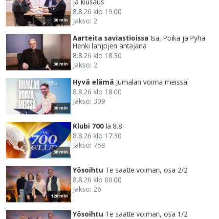
ja kiusaus
8.8.26 klo 19.00
Jakso: 2
30 min
Aarteita saviastioissa
Isä, Poika ja Pyhä
Henki lahjojen antajana
8.8.26 klo 18.30
Jakso: 2
30 min
Hyvä elämä
Jumalan voima meissä
8.8.26 klo 18.00
Jakso: 309
30 min
Klubi 700
la 8.8.
8.8.26 klo 17.30
Jakso: 758
30 min
Yösoihtu
Te saatte voiman, osa 2/2
8.8.26 klo 00.00
Jakso: 26
120 min
Yösoihtu
Te saatte voiman, osa 1/2