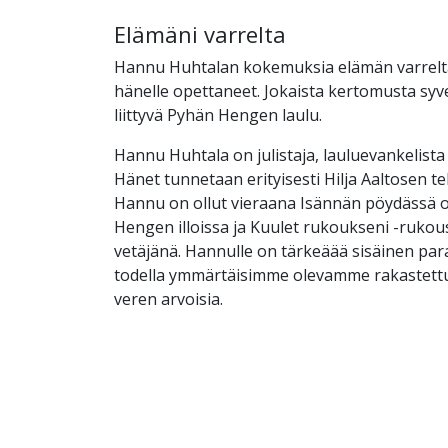
Elämäni varrelta
Hannu Huhtalan kokemuksia elämän varrelta
hänelle opettaneet. Jokaista kertomusta syv
liittyvä Pyhän Hengen laulu.
Hannu Huhtala on julistaja, lauluevankelista 
Hänet tunnetaan erityisesti Hilja Aaltosen te
Hannu on ollut vieraana Isännän pöydässä 
Hengen illoissa ja Kuulet rukoukseni -ruko
vetäjänä. Hannulle on tärkeäää sisäinen par
todella ymmärtäisimme olevamme rakastettu
veren arvoisia.