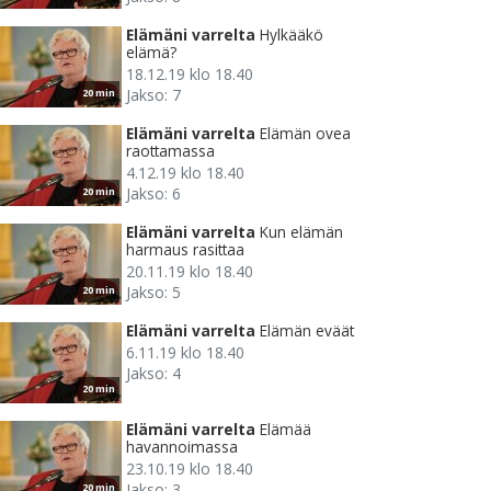
Elämäni varrelta
Hylkääkö
elämä?
18.12.19 klo 18.40
Jakso: 7
20 min
Elämäni varrelta
Elämän ovea
raottamassa
4.12.19 klo 18.40
Jakso: 6
20 min
Elämäni varrelta
Kun elämän
harmaus rasittaa
20.11.19 klo 18.40
Jakso: 5
20 min
Elämäni varrelta
Elämän eväät
6.11.19 klo 18.40
Jakso: 4
20 min
Elämäni varrelta
Elämää
havannoimassa
23.10.19 klo 18.40
Jakso: 3
20 min