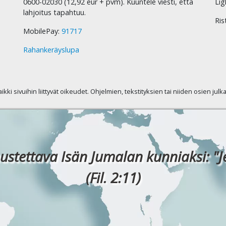
0600-02030 (12,92 eur + pvm). Kuuntele viesti, että
Lig
lahjoitus tapahtuu.
Ris
MobilePay:
91717
Rahankeräyslupa
kaikki sivuihin liittyvät oikeudet. Ohjelmien, tekstityksien tai niiden osien jul
ustettava Isän Jumalan kunniaksi: "J
(Fil. 2:11)