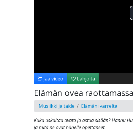
Jaa video
Lahjoita
Elämän ovea raottamass
Musiikki ja taide
Elämäni varrelta
Kuka uskaltaa avata ja astua sisään? Hannu H
ja mitä ne ovat hänelle opettaneet.