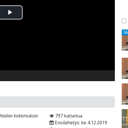
Toista
Video
U
a
uhtalan kokemuksia
797 katselua
Ensilähetys: ke 4.12.2019