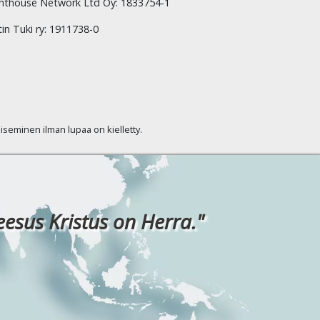
hthouse Network Ltd Oy: 1833754-1
tin Tuki ry: 1911738-0
kaiseminen ilman lupaa on kielletty.
eesus Kristus on Herra."