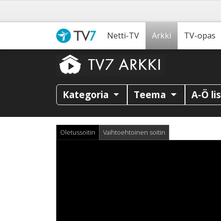
Netti-TV
Arkki
TV-opas
Kategoria
Teema
A-Ö li
Oletussoitin
Vaihtoehtoinen soitin