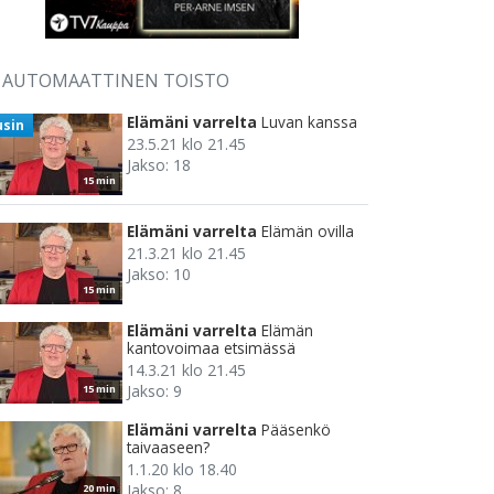
AUTOMAATTINEN TOISTO
Elämäni varrelta
Luvan kanssa
usin
23.5.21 klo 21.45
Jakso: 18
15 min
Elämäni varrelta
Elämän ovilla
21.3.21 klo 21.45
Jakso: 10
15 min
Elämäni varrelta
Elämän
kantovoimaa etsimässä
14.3.21 klo 21.45
Jakso: 9
15 min
Elämäni varrelta
Pääsenkö
taivaaseen?
1.1.20 klo 18.40
Jakso: 8
20 min