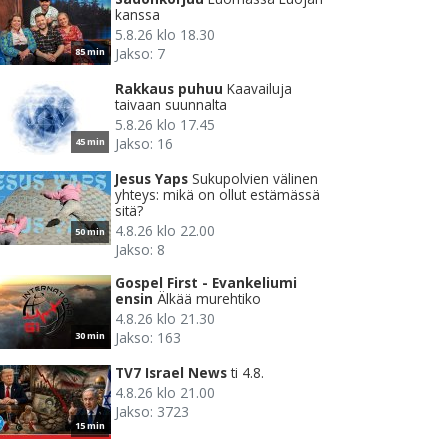
kanssa
5.8.26 klo 18.30
Jakso: 7
85 min
Rakkaus puhuu
Kaavailuja
taivaan suunnalta
5.8.26 klo 17.45
Jakso: 16
45 min
Jesus Yaps
Sukupolvien välinen
yhteys: mikä on ollut estämässä
sitä?
4.8.26 klo 22.00
50 min
Jakso: 8
Gospel First - Evankeliumi
ensin
Älkää murehtiko
4.8.26 klo 21.30
Jakso: 163
30 min
TV7 Israel News
ti 4.8.
4.8.26 klo 21.00
Jakso: 3723
15 min