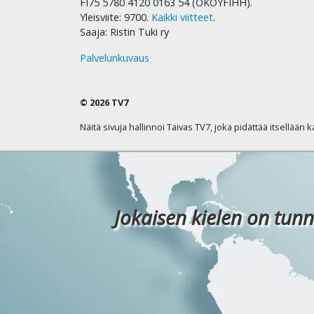
FI75 5780 4120 0163 54 (OKOYFIHH).
Yleisviite: 9700.
Kaikki viitteet
.
Saaja: Ristin Tuki ry
Palvelunkuvaus
© 2026 TV7
Näitä sivuja hallinnoi Taivas TV7, joka pidättää itsellään 
Jokaisen kielen on tunn