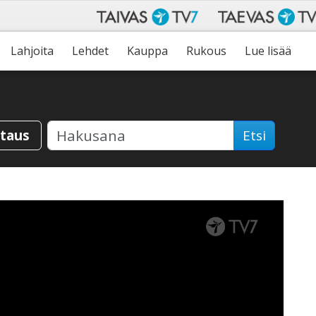
Lahjoita
Lehdet
Kauppa
Rukous
Lue lisää
staus
Etsi