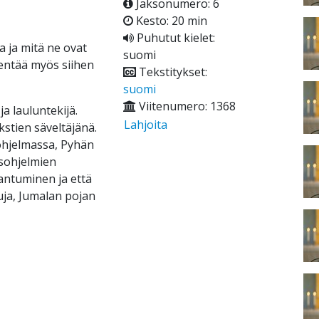
Jaksonumero: 6
Kesto: 20 min
Puhutut kielet:
 ja mitä ne ovat
suomi
entää myös siihen
Tekstitykset:
suomi
Viitenumero: 1368
ja lauluntekijä.
Lahjoita
kstien säveltäjänä.
ohjelmassa, Pyhän
usohjelmien
antuminen ja että
ja, Jumalan pojan