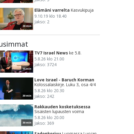
Elämäni varrelta
Kasvukipuja
9.10.19 klo 18.40
Jakso: 2
20 min
usimmat
TV7 Israel News
ke 5.8.
5.8.26 klo 21.00
Jakso: 3724
15 min
Love Israel - Baruch Korman
Kolossalaiskirje. Luku 3, osa 4/4
5.8.26 klo 20.30
Jakso: 242
30 min
Rakkauden kosketuksessa
Sisäisten lupausten voima
5.8.26 klo 20.00
Jakso: 369
30 min
Sadonkorjuu
Luomassa Luojan