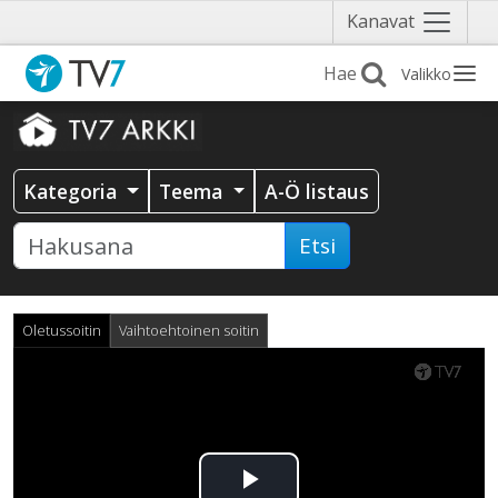
Näytä
Kanavat
valikko
Valikko
Kategoria
Teema
A-Ö listaus
Etsi
Oletussoitin
Vaihtoehtoinen soitin