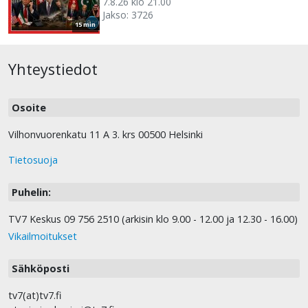
7.8.26 klo 21.00
Jakso: 3726
15 min
Yhteystiedot
Osoite
Vilhonvuorenkatu 11 A 3. krs 00500 Helsinki
Tietosuoja
Puhelin:
TV7 Keskus 09 756 2510 (arkisin klo 9.00 - 12.00 ja 12.30 - 16.00)
Vikailmoitukset
Sähköposti
tv7(at)tv7.fi