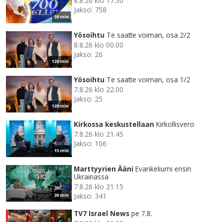
8.8.26 klo 17.30
Jakso: 758
30 min
Yösoihtu
Te saatte voiman, osa 2/2
8.8.26 klo 00.00
Jakso: 26
120 min
Yösoihtu
Te saatte voiman, osa 1/2
7.8.26 klo 22.00
Jakso: 25
120 min
Kirkossa keskustellaan
Kirkollisvero
7.8.26 klo 21.45
Jakso: 106
15 min
Marttyyrien Ääni
Evankeliumi ensin
Ukrainassa
7.8.26 klo 21.15
Jakso: 341
30 min
TV7 Israel News
pe 7.8.