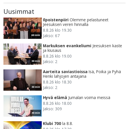
Uusimmat
Ilpoistenpiiri
Olemme pelastuneet
Jeesuksen veren hinnalla
8.8.26 klo 19.30
Jakso: 67
60 min
Markuksen evankeliumi
Jeesuksen kaste
ja kiusaus
8.8.26 klo 19.00
Jakso: 2
30 min
Aarteita saviastioissa
Isä, Poika ja Pyhä
Henki lahjojen antajana
8.8.26 klo 18.30
Jakso: 2
30 min
Hyvä elämä
Jumalan voima meissä
8.8.26 klo 18.00
Jakso: 309
30 min
Klubi 700
la 8.8.