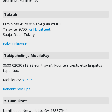
etunimi.sukunimi@tv7.fi
Tukitili
FI75 5780 4120 0163 54 (OKOYFIHH).
Yleisviite: 9700.
Kaikki viitteet
.
Saaja: Ristin Tuki ry
Palvelunkuvaus
Tukipuhelin ja MobilePay
0600-02030 (12,92 eur + pvm). Kuuntele viesti, että lahjoitus
tapahtuu.
MobilePay:
91717
Rahankeräyslupa
Y-tunnukset
Lighthouse Network Ltd Oy: 1833754-1