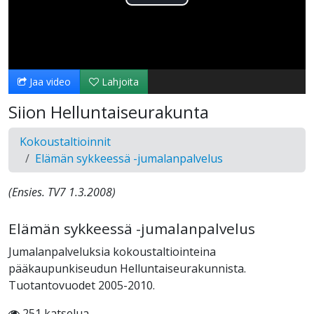
Toista
Video
Jaa video
Lahjoita
Siion Helluntaiseurakunta
Kokoustaltioinnit
Elämän sykkeessä -jumalanpalvelus
(Ensies. TV7 1.3.2008)
Elämän sykkeessä -jumalanpalvelus
Jumalanpalveluksia kokoustaltiointeina
pääkaupunkiseudun Helluntaiseurakunnista.
Tuotantovuodet 2005-2010.
251 katselua