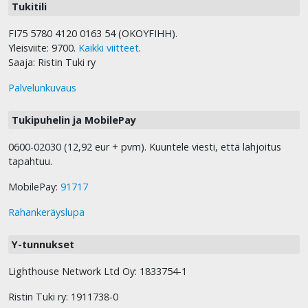
Tukitili
FI75 5780 4120 0163 54 (OKOYFIHH).
Yleisviite: 9700.
Kaikki viitteet
.
Saaja: Ristin Tuki ry
Palvelunkuvaus
Tukipuhelin ja MobilePay
0600-02030 (12,92 eur + pvm). Kuuntele viesti, että lahjoitus
tapahtuu.
MobilePay:
91717
Rahankeräyslupa
Y-tunnukset
Lighthouse Network Ltd Oy: 1833754-1
Ristin Tuki ry: 1911738-0