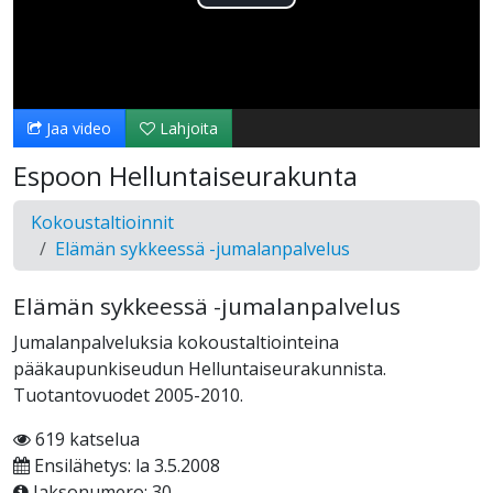
Toista
Video
Jaa video
Lahjoita
Espoon Helluntaiseurakunta
Kokoustaltioinnit
Elämän sykkeessä -jumalanpalvelus
Elämän sykkeessä -jumalanpalvelus
Jumalanpalveluksia kokoustaltiointeina
pääkaupunkiseudun Helluntaiseurakunnista.
Tuotantovuodet 2005-2010.
619 katselua
Ensilähetys: la 3.5.2008
Jaksonumero: 30