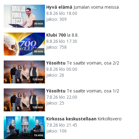
Hyvä elämä
Jumalan voima meissä
8.8.26 klo 18.00
Jakso: 309
30 min
Klubi 700
la 8.8.
8.8.26 klo 17.30
Jakso: 758
30 min
Yösoihtu
Te saatte voiman, osa 2/2
8.8.26 klo 00.00
Jakso: 26
120 min
Yösoihtu
Te saatte voiman, osa 1/2
7.8.26 klo 22.00
Jakso: 25
120 min
Kirkossa keskustellaan
Kirkollisvero
7.8.26 klo 21.45
Jakso: 106
15 min