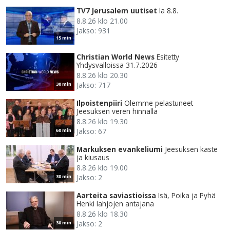
TV7 Jerusalem uutiset
la 8.8.
8.8.26 klo 21.00
Jakso: 931
15 min
Christian World News
Esitetty
Yhdysvalloissa 31.7.2026
8.8.26 klo 20.30
Jakso: 717
30 min
Ilpoistenpiiri
Olemme pelastuneet
Jeesuksen veren hinnalla
8.8.26 klo 19.30
Jakso: 67
60 min
Markuksen evankeliumi
Jeesuksen kaste
ja kiusaus
8.8.26 klo 19.00
Jakso: 2
30 min
Aarteita saviastioissa
Isä, Poika ja Pyhä
Henki lahjojen antajana
8.8.26 klo 18.30
Jakso: 2
30 min