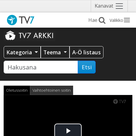
Näytä
Kanavat
valikko
Valikko
Kategoria
Teema
A-Ö listaus
Etsi
Oletussoitin
Vaihtoehtoinen soitin