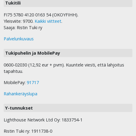
Tukitili
FI75 5780 4120 0163 54 (OKOYFIHH).
Yleisviite: 9700.
Kaikki viitteet
.
Saaja: Ristin Tuki ry
Palvelunkuvaus
Tukipuhelin ja MobilePay
0600-02030 (12,92 eur + pvm). Kuuntele viesti, että lahjoitus
tapahtuu.
MobilePay:
91717
Rahankeräyslupa
Y-tunnukset
Lighthouse Network Ltd Oy: 1833754-1
Ristin Tuki ry: 1911738-0