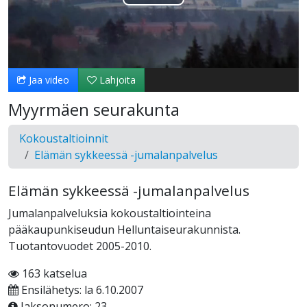
Toista
Video
Jaa video
Lahjoita
Myyrmäen seurakunta
Kokoustaltioinnit
Elämän sykkeessä -jumalanpalvelus
Elämän sykkeessä -jumalanpalvelus
Jumalanpalveluksia kokoustaltiointeina
pääkaupunkiseudun Helluntaiseurakunnista.
Tuotantovuodet 2005-2010.
163 katselua
Ensilähetys: la 6.10.2007
Jaksonumero: 23