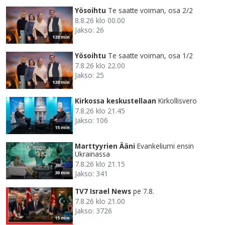
Yösoihtu
Te saatte voiman, osa 2/2
8.8.26 klo 00.00
Jakso: 26
120 min
Yösoihtu
Te saatte voiman, osa 1/2
7.8.26 klo 22.00
Jakso: 25
120 min
Kirkossa keskustellaan
Kirkollisvero
7.8.26 klo 21.45
Jakso: 106
15 min
Marttyyrien Ääni
Evankeliumi ensin
Ukrainassa
7.8.26 klo 21.15
Jakso: 341
30 min
TV7 Israel News
pe 7.8.
7.8.26 klo 21.00
Jakso: 3726
15 min