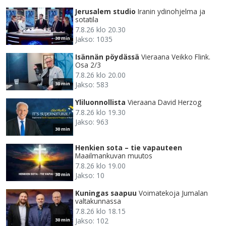
Jerusalem studio
Iranin ydinohjelma ja
sotatila
7.8.26 klo 20.30
Jakso: 1035
30 min
Isännän pöydässä
Vieraana Veikko Flink.
Osa 2/3
7.8.26 klo 20.00
Jakso: 583
30 min
Yliluonnollista
Vieraana David Herzog
7.8.26 klo 19.30
Jakso: 963
30 min
Henkien sota – tie vapauteen
Maailmankuvan muutos
7.8.26 klo 19.00
Jakso: 10
30 min
Kuningas saapuu
Voimatekoja Jumalan
valtakunnassa
7.8.26 klo 18.15
Jakso: 102
30 min