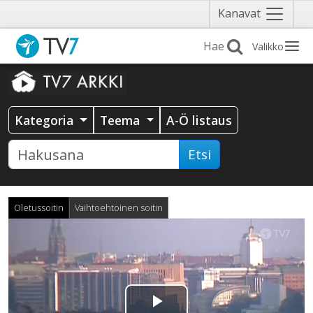
Näytä
Kanavat
valikko
Valikko
Kategoria
Teema
A-Ö listaus
Etsi
Oletussoitin
Vaihtoehtoinen soitin