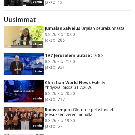
Jakso: 12
30 min
Uusimmat
Jumalanpalvelus
Urjalan seurakunnasta
9.8.26 klo 10.00
Jakso: 286
45 min
TV7 Jerusalem uutiset
la 8.8.
8.8.26 klo 21.00
Jakso: 931
15 min
Christian World News
Esitetty
Yhdysvalloissa 31.7.2026
8.8.26 klo 20.30
Jakso: 717
30 min
Ilpoistenpiiri
Olemme pelastuneet
Jeesuksen veren hinnalla
8.8.26 klo 19.30
Jakso: 67
60 min