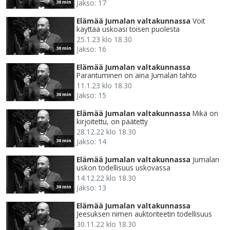
Jakso: 17
30 min
Elämää Jumalan valtakunnassa
Voit
käyttää uskoasi toisen puolesta
25.1.23 klo 18.30
Jakso: 16
30 min
Elämää Jumalan valtakunnassa
Parantuminen on aina Jumalan tahto
11.1.23 klo 18.30
Jakso: 15
30 min
Elämää Jumalan valtakunnassa
Mikä on
kirjoitettu, on päätetty
28.12.22 klo 18.30
Jakso: 14
30 min
Elämää Jumalan valtakunnassa
Jumalan
uskon todellisuus uskovassa
14.12.22 klo 18.30
Jakso: 13
30 min
Elämää Jumalan valtakunnassa
Jeesuksen nimen auktoriteetin todellisuus
30.11.22 klo 18.30