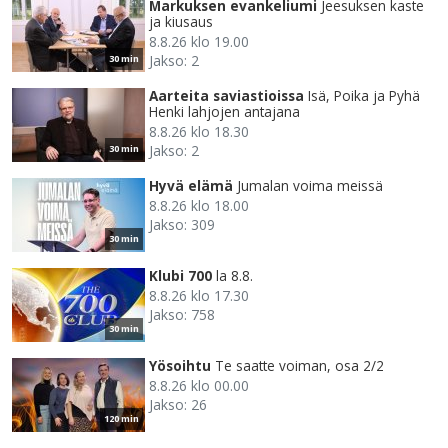
Markuksen evankeliumi
Jeesuksen kaste
ja kiusaus
8.8.26 klo 19.00
Jakso: 2
30 min
Aarteita saviastioissa
Isä, Poika ja Pyhä
Henki lahjojen antajana
8.8.26 klo 18.30
Jakso: 2
30 min
Hyvä elämä
Jumalan voima meissä
8.8.26 klo 18.00
Jakso: 309
30 min
Klubi 700
la 8.8.
8.8.26 klo 17.30
Jakso: 758
30 min
Yösoihtu
Te saatte voiman, osa 2/2
8.8.26 klo 00.00
Jakso: 26
120 min