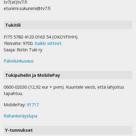
tv7(at)tv7.fi
etunimi.sukunimi@tv7.fi
Tukitili
FI75 5780 4120 0163 54 (OKOYFIHH).
Yleisviite: 9700.
Kaikki viitteet
.
Saaja: Ristin Tuki ry
Palvelunkuvaus
Tukipuhelin ja MobilePay
0600-02030 (12,92 eur + pvm). Kuuntele viesti, että lahjoitus
tapahtuu.
MobilePay:
91717
Rahankeräyslupa
Y-tunnukset