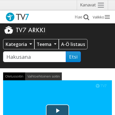
Näytä
Kanavat
valikko
Valikko
Kategoria
Teema
A-Ö listaus
Etsi
Oletussoitin
Vaihtoehtoinen soitin