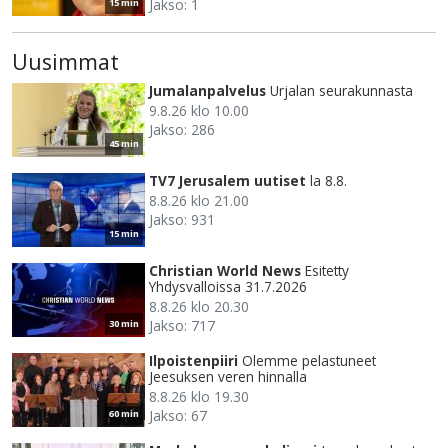
Jakso: 1
15 min
Uusimmat
Jumalanpalvelus
Urjalan seurakunnasta
9.8.26 klo 10.00
Jakso: 286
45 min
TV7 Jerusalem uutiset
la 8.8.
8.8.26 klo 21.00
Jakso: 931
15 min
Christian World News
Esitetty
Yhdysvalloissa 31.7.2026
8.8.26 klo 20.30
Jakso: 717
30 min
Ilpoistenpiiri
Olemme pelastuneet
Jeesuksen veren hinnalla
8.8.26 klo 19.30
Jakso: 67
60 min