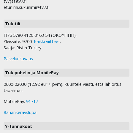
tv7(at)tv7.fi
etunimi.sukunimi@tv7.fi
Tukitili
FI75 5780 4120 0163 54 (OKOYFIHH).
Yleisviite: 9700.
Kaikki viitteet
.
Saaja: Ristin Tuki ry
Palvelunkuvaus
Tukipuhelin ja MobilePay
0600-02030 (12,92 eur + pvm). Kuuntele viesti, että lahjoitus
tapahtuu.
MobilePay:
91717
Rahankeräyslupa
Y-tunnukset