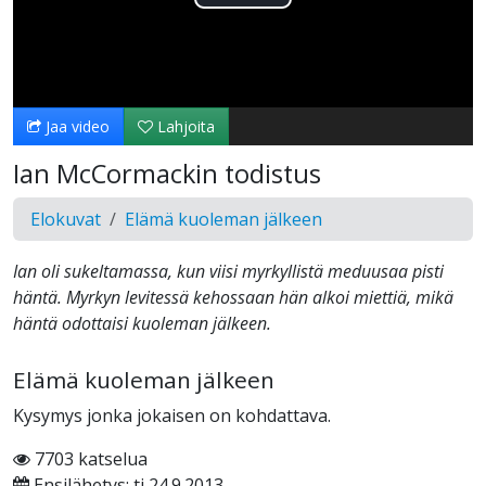
Toista
Video
Jaa video
Lahjoita
Ian McCormackin todistus
Elokuvat
Elämä kuoleman jälkeen
Ian oli sukeltamassa, kun viisi myrkyllistä meduusaa pisti
häntä. Myrkyn levitessä kehossaan hän alkoi miettiä, mikä
häntä odottaisi kuoleman jälkeen.
Elämä kuoleman jälkeen
Kysymys jonka jokaisen on kohdattava.
7703 katselua
Ensilähetys: ti 24.9.2013