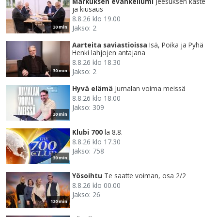
Markuksen evankeliumi
Jeesuksen kaste
ja kiusaus
8.8.26 klo 19.00
Jakso: 2
30 min
Aarteita saviastioissa
Isä, Poika ja Pyhä
Henki lahjojen antajana
8.8.26 klo 18.30
Jakso: 2
30 min
Hyvä elämä
Jumalan voima meissä
8.8.26 klo 18.00
Jakso: 309
30 min
Klubi 700
la 8.8.
8.8.26 klo 17.30
Jakso: 758
30 min
Yösoihtu
Te saatte voiman, osa 2/2
8.8.26 klo 00.00
Jakso: 26
120 min