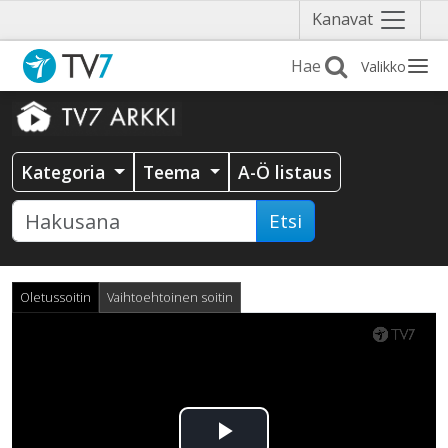
Näytä
Kanavat
valikko
Valikko
Kategoria
Teema
A-Ö listaus
Etsi
Oletussoitin
Vaihtoehtoinen soitin