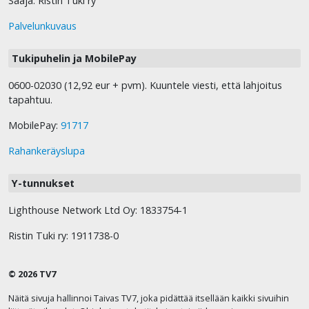
Saaja: Ristin Tuki ry
Palvelunkuvaus
Tukipuhelin ja MobilePay
0600-02030 (12,92 eur + pvm). Kuuntele viesti, että lahjoitus
tapahtuu.
MobilePay:
91717
Rahankeräyslupa
Y-tunnukset
Lighthouse Network Ltd Oy: 1833754-1
Ristin Tuki ry: 1911738-0
© 2026 TV7
Näitä sivuja hallinnoi Taivas TV7, joka pidättää itsellään kaikki sivuihin