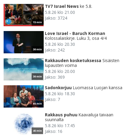
TV7 Israel News
ke 5.8.
5.8.26 klo 21.00
Jakso: 3724
15 min
Love Israel - Baruch Korman
Kolossalaiskirje. Luku 3, osa 4/4
5.8.26 klo 20.30
Jakso: 242
30 min
Rakkauden kosketuksessa
Sisäisten
lupausten voima
5.8.26 klo 20.00
Jakso: 369
30 min
Sadonkorjuu
Luomassa Luojan kanssa
5.8.26 klo 18.30
Jakso: 7
85 min
Rakkaus puhuu
Kaavailuja taivaan
suunnalta
5.8.26 klo 17.45
Jakso: 16
45 min