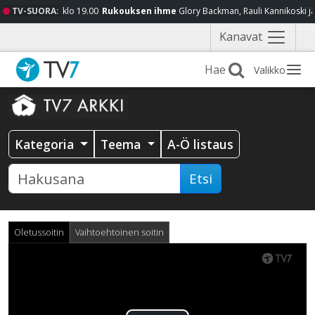
TV-SUORA:
klo 19.00
Rukouksen ihme
Glory Backman, Rauli Kannikoski j
Näytä
Kanavat
valikko
Valikko
Kategoria
Teema
A-Ö listaus
Etsi
Oletussoitin
Vaihtoehtoinen soitin