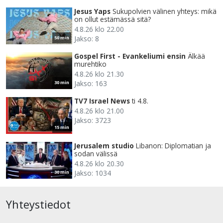
Jesus Yaps
Sukupolvien välinen yhteys: mikä
on ollut estämässä sitä?
4.8.26 klo 22.00
Jakso: 8
50 min
Gospel First - Evankeliumi ensin
Älkää
murehtiko
4.8.26 klo 21.30
Jakso: 163
30 min
TV7 Israel News
ti 4.8.
4.8.26 klo 21.00
Jakso: 3723
15 min
Jerusalem studio
Libanon: Diplomatian ja
sodan välissä
4.8.26 klo 20.30
Jakso: 1034
30 min
Yhteystiedot