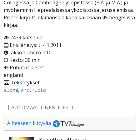
Collegessa ja Cambridgen yliopistossa (B.A. ja M.A.) ja
myöhemmin Heprealaisessa yliopistossa Jerusalemissa.
Prince kirjoitti elämänsä aikana kaikkiaan 45 hengellistä
kirjaa.
2479 katselua
Ensilähetys: ti 4.1.2011
Jaksonumero: 110
Kesto: 30 min
Puhutut kielet:
englanti
Tekstitykset:
suomi
,
viro
,
ruotsi
AUTOMAATTINEN TOISTO
Aiheeseen liittyvää
Kutsuttu voittamaan