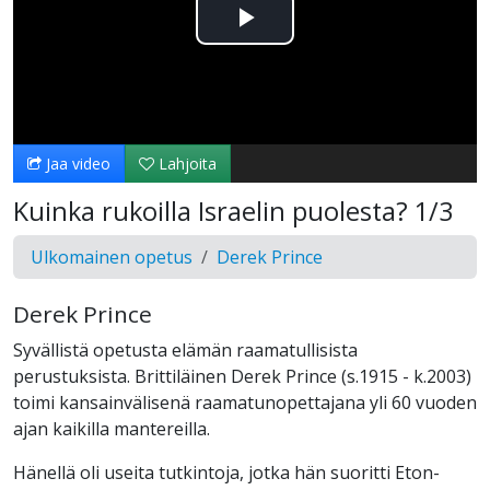
Toista
Video
Jaa video
Lahjoita
Kuinka rukoilla Israelin puolesta? 1/3
Ulkomainen opetus
Derek Prince
Derek Prince
Syvällistä opetusta elämän raamatullisista
perustuksista. Brittiläinen Derek Prince (s.1915 - k.2003)
toimi kansainvälisenä raamatunopettajana yli 60 vuoden
ajan kaikilla mantereilla.
Hänellä oli useita tutkintoja, jotka hän suoritti Eton-