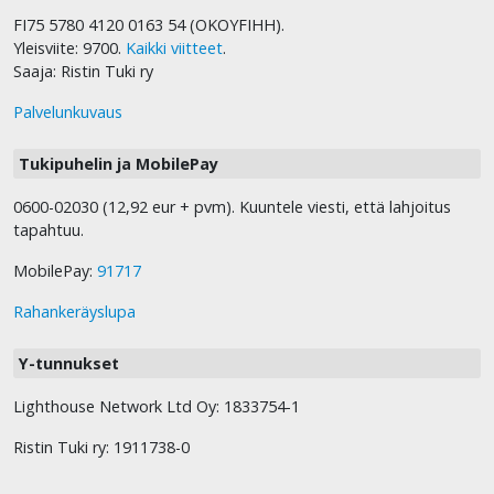
FI75 5780 4120 0163 54 (OKOYFIHH).
Yleisviite: 9700.
Kaikki viitteet
.
Saaja: Ristin Tuki ry
Palvelunkuvaus
Tukipuhelin ja MobilePay
0600-02030 (12,92 eur + pvm). Kuuntele viesti, että lahjoitus
tapahtuu.
MobilePay:
91717
Rahankeräyslupa
Y-tunnukset
Lighthouse Network Ltd Oy: 1833754-1
Ristin Tuki ry: 1911738-0