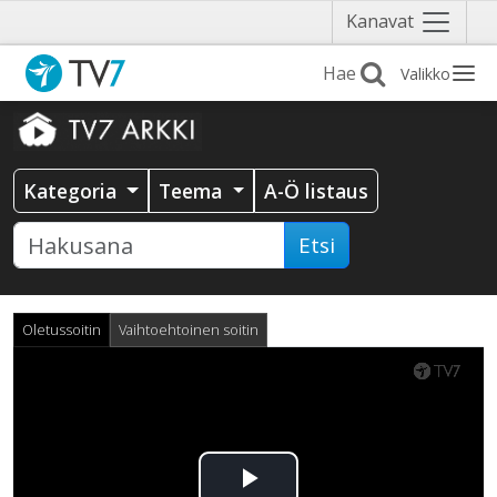
Näytä
Kanavat
valikko
Valikko
Kategoria
Teema
A-Ö listaus
Etsi
Oletussoitin
Vaihtoehtoinen soitin