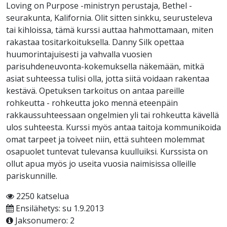
Loving on Purpose -ministryn perustaja, Bethel -
seurakunta, Kalifornia. Olit sitten sinkku, seurusteleva
tai kihloissa, tämä kurssi auttaa hahmottamaan, miten
rakastaa tositarkoituksella. Danny Silk opettaa
huumorintajuisesti ja vahvalla vuosien
parisuhdeneuvonta-kokemuksella näkemään, mitkä
asiat suhteessa tulisi olla, jotta siitä voidaan rakentaa
kestävä. Opetuksen tarkoitus on antaa pareille
rohkeutta - rohkeutta joko mennä eteenpäin
rakkaussuhteessaan ongelmien yli tai rohkeutta kävellä
ulos suhteesta. Kurssi myös antaa taitoja kommunikoida
omat tarpeet ja toiveet niin, että suhteen molemmat
osapuolet tuntevat tulevansa kuulluiksi. Kurssista on
ollut apua myös jo useita vuosia naimisissa olleille
pariskunnille.
2250 katselua
Ensilähetys: su 1.9.2013
Jaksonumero: 2