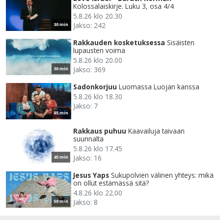
Kolossalaiskirje. Luku 3, osa 4/4
5.8.26 klo 20.30
Jakso: 242
30 min
Rakkauden kosketuksessa
Sisäisten
lupausten voima
5.8.26 klo 20.00
Jakso: 369
30 min
Sadonkorjuu
Luomassa Luojan kanssa
5.8.26 klo 18.30
Jakso: 7
85 min
Rakkaus puhuu
Kaavailuja taivaan
suunnalta
5.8.26 klo 17.45
Jakso: 16
45 min
Jesus Yaps
Sukupolvien välinen yhteys: mikä
on ollut estämässä sitä?
4.8.26 klo 22.00
Jakso: 8
50 min