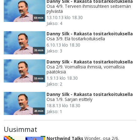
Danny Silk - Rakasta tositarkoituksella
Osa 4/9. Terveen ihmissuhteen seitsemän
pylvästä
13.10.13 klo 18.30
60 min
Jakso: 4
Danny Silk - Rakasta tositarkoituksella
Osa 3/9. Elä tositarkoituksella
6.10.13 klo 18.30
Jakso: 3
35 min
Danny Silk - Rakasta tositarkoituksella
Osa 2/9. Voimallisia ihmisiä, voimallisia
päätöksiä
1.9.13 klo 18.30
55 min
Jakso: 2
Danny Silk - Rakasta tositarkoituksella
Osa 1/9. Sarjan esittely
18.8.13 klo 18.30
Jakso: 1
45 min
Uusimmat
Northwind Talks
Wonder, osa 2/6.