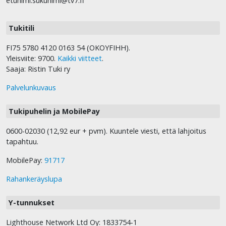
etunimi.sukunimi@tv7.fi
Tukitili
FI75 5780 4120 0163 54 (OKOYFIHH).
Yleisviite: 9700.
Kaikki viitteet
.
Saaja: Ristin Tuki ry
Palvelunkuvaus
Tukipuhelin ja MobilePay
0600-02030 (12,92 eur + pvm). Kuuntele viesti, että lahjoitus
tapahtuu.
MobilePay:
91717
Rahankeräyslupa
Y-tunnukset
Lighthouse Network Ltd Oy: 1833754-1