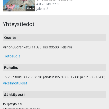
4.8.26 klo 22.00
Jakso: 8
50 min
Yhteystiedot
Osoite
Vilhonvuorenkatu 11 A 3. krs 00500 Helsinki
Tietosuoja
Puhelin:
TV7 Keskus 09 756 2510 (arkisin klo 9.00 - 12.00 ja 12.30 - 16.00)
Vikailmoitukset
Sähköposti
tv7(at)tv7.fi