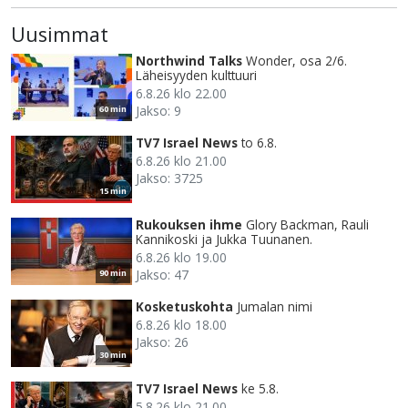
Uusimmat
Northwind Talks
Wonder, osa 2/6.
Läheisyyden kulttuuri
6.8.26 klo 22.00
Jakso: 9
60 min
TV7 Israel News
to 6.8.
6.8.26 klo 21.00
Jakso: 3725
15 min
Rukouksen ihme
Glory Backman, Rauli
Kannikoski ja Jukka Tuunanen.
6.8.26 klo 19.00
Jakso: 47
90 min
Kosketuskohta
Jumalan nimi
6.8.26 klo 18.00
Jakso: 26
30 min
TV7 Israel News
ke 5.8.
5.8.26 klo 21.00