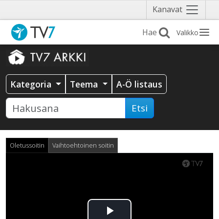
Näytä
Kanavat
valikko
Valikko
Kategoria
Teema
A-Ö listaus
Etsi
Oletussoitin
Vaihtoehtoinen soitin