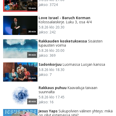
Jakso: 3724
15 min
Love Israel - Baruch Korman
Kolossalaiskirje. Luku 3, osa 4/4
5.8.26 klo 20.30
Jakso: 242
30 min
Rakkauden kosketuksessa
Sisäisten
lupausten voima
5.8.26 klo 20.00
Jakso: 369
30 min
Sadonkorjuu
Luomassa Luojan kanssa
5.8.26 klo 18.30
Jakso: 7
85 min
Rakkaus puhuu
Kaavailuja taivaan
suunnalta
5.8.26 klo 17.45
Jakso: 16
45 min
Jesus Yaps
Sukupolvien välinen yhteys: mikä
on ollut estämässä sitä?