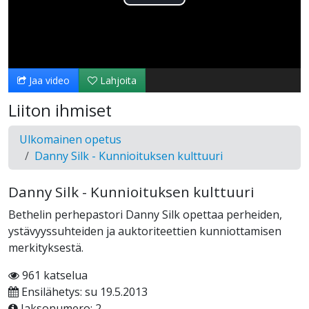
Toista
Video
Jaa video
Lahjoita
Liiton ihmiset
Ulkomainen opetus
Danny Silk - Kunnioituksen kulttuuri
Danny Silk - Kunnioituksen kulttuuri
Bethelin perhepastori Danny Silk opettaa perheiden,
ystävyyssuhteiden ja auktoriteettien kunniottamisen
merkityksestä.
961 katselua
Ensilähetys: su 19.5.2013
Jaksonumero: 2