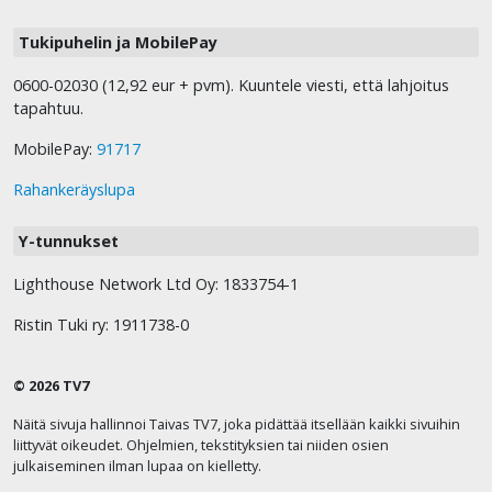
Tukipuhelin ja MobilePay
0600-02030 (12,92 eur + pvm). Kuuntele viesti, että lahjoitus
tapahtuu.
MobilePay:
91717
Rahankeräyslupa
Y-tunnukset
Lighthouse Network Ltd Oy: 1833754-1
Ristin Tuki ry: 1911738-0
© 2026 TV7
Näitä sivuja hallinnoi Taivas TV7, joka pidättää itsellään kaikki sivuihin
liittyvät oikeudet. Ohjelmien, tekstityksien tai niiden osien
julkaiseminen ilman lupaa on kielletty.