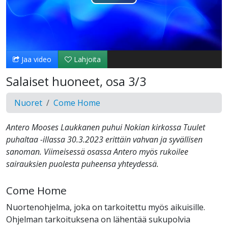
Toista
Video
Jaa video
Lahjoita
Salaiset huoneet, osa 3/3
Nuoret
Come Home
Antero Mooses Laukkanen puhui Nokian kirkossa Tuulet
puhaltaa -illassa 30.3.2023 erittäin vahvan ja syvällisen
sanoman. Viimeisessä osassa Antero myös rukoilee
sairauksien puolesta puheensa yhteydessä.
Come Home
Nuortenohjelma, joka on tarkoitettu myös aikuisille.
Ohjelman tarkoituksena on lähentää sukupolvia