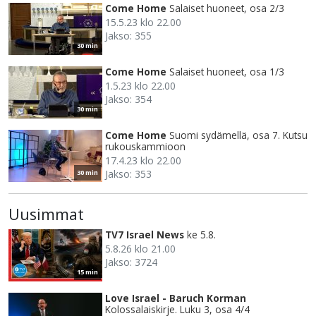
Come Home
Salaiset huoneet, osa 2/3
15.5.23 klo 22.00
Jakso: 355
30 min
Come Home
Salaiset huoneet, osa 1/3
1.5.23 klo 22.00
Jakso: 354
30 min
Come Home
Suomi sydämellä, osa 7. Kutsu
rukouskammioon
17.4.23 klo 22.00
Jakso: 353
30 min
Uusimmat
TV7 Israel News
ke 5.8.
5.8.26 klo 21.00
Jakso: 3724
15 min
Love Israel - Baruch Korman
Kolossalaiskirje. Luku 3, osa 4/4