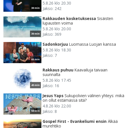
5.8.26 klo 20.30
Jakso: 242
30 min
Rakkauden kosketuksessa
Sisäisten
lupausten voima
5.8.26 klo 20.00
Jakso: 369
30 min
Sadonkorjuu
Luomassa Luojan kanssa
5.8.26 klo 18.30
Jakso: 7
85 min
Rakkaus puhuu
Kaavailuja taivaan
suunnalta
5.8.26 klo 17.45
Jakso: 16
45 min
Jesus Yaps
Sukupolvien välinen yhteys: mikä
on ollut estämässä sitä?
4.8.26 klo 22.00
Jakso: 8
50 min
Gospel First - Evankeliumi ensin
Älkää
murehtiko