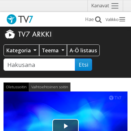
Näytä
Kanavat
valikko
Valikko
Kategoria
Teema
A-Ö listaus
Etsi
Oletussoitin
Vaihtoehtoinen soitin