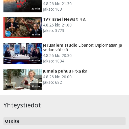
4.8.26 klo 21.30
Jakso: 163
30 min
TV7 Israel News
ti 4.8.
4.8.26 klo 21.00
Jakso: 3723
15 min
Jerusalem studio
Libanon: Diplomatian ja
sodan välissä
4.8.26 klo 20.30
Jakso: 1034
30 min
Jumala puhuu
Pitkä ikä
4.8.26 klo 20.00
Jakso: 682
30 min
Yhteystiedot
Osoite