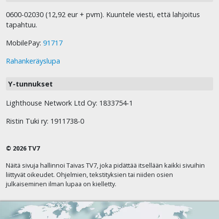
0600-02030 (12,92 eur + pvm). Kuuntele viesti, että lahjoitus
tapahtuu.
MobilePay:
91717
Rahankeräyslupa
Y-tunnukset
Lighthouse Network Ltd Oy: 1833754-1
Ristin Tuki ry: 1911738-0
© 2026 TV7
Näitä sivuja hallinnoi Taivas TV7, joka pidättää itsellään kaikki sivuihin
liittyvät oikeudet. Ohjelmien, tekstityksien tai niiden osien
julkaiseminen ilman lupaa on kielletty.