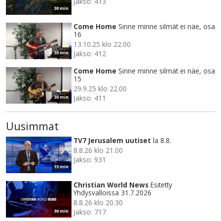
Jakso: 413
30 min
Come Home
Sinne minne silmät ei näe, osa
16
13.10.25 klo 22.00
Jakso: 412
30 min
Come Home
Sinne minne silmät ei näe, osa
15
29.9.25 klo 22.00
Jakso: 411
30 min
Uusimmat
TV7 Jerusalem uutiset
la 8.8.
8.8.26 klo 21.00
Jakso: 931
15 min
Christian World News
Esitetty
Yhdysvalloissa 31.7.2026
8.8.26 klo 20.30
Jakso: 717
30 min