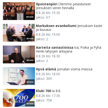
Ilpoistenpiiri
Olemme pelastuneet
Jeesuksen veren hinnalla
8.8.26 klo 19.30
Jakso: 67
60 min
Markuksen evankeliumi
Jeesuksen kaste
ja kiusaus
8.8.26 klo 19.00
Jakso: 2
30 min
Aarteita saviastioissa
Isä, Poika ja Pyhä
Henki lahjojen antajana
8.8.26 klo 18.30
Jakso: 2
30 min
Hyvä elämä
Jumalan voima meissä
8.8.26 klo 18.00
Jakso: 309
30 min
Klubi 700
la 8.8.
8.8.26 klo 17.30
Jakso: 758
30 min