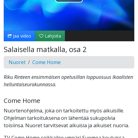
Toista
Video
Jaa video
Lahjoita
Salaisella matkalla, osa 2
Nuoret
Come Home
Riku Rinteen ensimmäisen opetusillan loppuosuus Ikaalisten
helluntaiseurakunnassa.
Come Home
Nuortenohjelma, joka on tarkoitettu myös aikuisille.
Ohjelman tarkoituksena on lähentää sukupolvia
toisiinsa. Nuoret tarvitsevat aikuisia ja aikuiset nuoria.
TV Come Home seikkailee ympäri Suomea kouluissa,