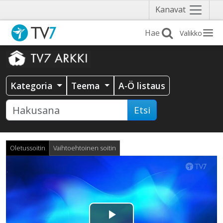
Näytä
Kanavat
valikko
Valikko
Kategoria
Teema
A-Ö listaus
Etsi
Oletussoitin
Vaihtoehtoinen soitin