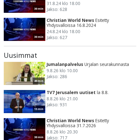
31.8.24 klo 18.00
Jakso: 628
30 min
Christian World News
Esitetty
Yhdysvalloissa 16.8.2024
24.8.24 klo 18.00
Jakso: 627
30 min
Uusimmat
Jumalanpalvelus
Urjalan seurakunnasta
9.8.26 klo 10.00
Jakso: 286
45 min
TV7 Jerusalem uutiset
la 8.8.
8.8.26 klo 21.00
Jakso: 931
15 min
Christian World News
Esitetty
Yhdysvalloissa 31.7.2026
8.8.26 klo 20.30
Jakso: 717
30 min