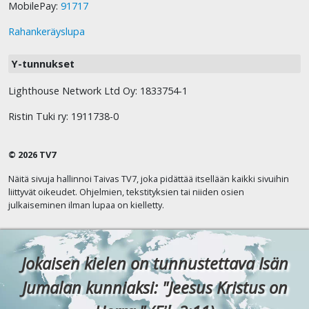
MobilePay:
91717
Rahankeräyslupa
Y-tunnukset
Lighthouse Network Ltd Oy: 1833754-1
Ristin Tuki ry: 1911738-0
© 2026 TV7
Näitä sivuja hallinnoi Taivas TV7, joka pidättää itsellään kaikki sivuihin
liittyvät oikeudet. Ohjelmien, tekstityksien tai niiden osien
julkaiseminen ilman lupaa on kielletty.
Jokaisen kielen on tunnustettava Isän
Jumalan kunniaksi: "Jeesus Kristus on