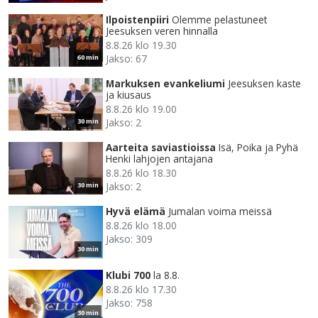
Ilpoistenpiiri
Olemme pelastuneet
Jeesuksen veren hinnalla
8.8.26 klo 19.30
Jakso: 67
60 min
Markuksen evankeliumi
Jeesuksen kaste
ja kiusaus
8.8.26 klo 19.00
Jakso: 2
30 min
Aarteita saviastioissa
Isä, Poika ja Pyhä
Henki lahjojen antajana
8.8.26 klo 18.30
Jakso: 2
30 min
Hyvä elämä
Jumalan voima meissä
8.8.26 klo 18.00
Jakso: 309
30 min
Klubi 700
la 8.8.
8.8.26 klo 17.30
Jakso: 758
30 min