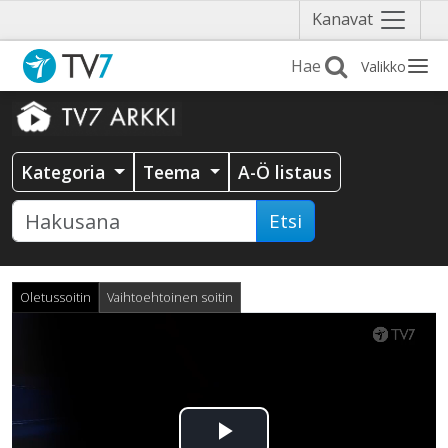
Näytä
Kanavat
valikko
Valikko
Kategoria
Teema
A-Ö listaus
Etsi
Oletussoitin
Vaihtoehtoinen soitin