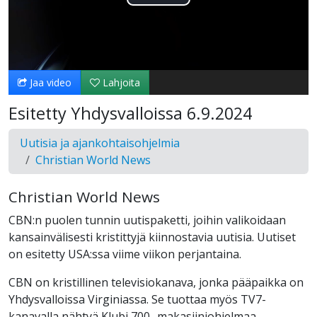
Toista
Video
Jaa video
Lahjoita
Esitetty Yhdysvalloissa 6.9.2024
Uutisia ja ajankohtaisohjelmia
Christian World News
Christian World News
CBN:n puolen tunnin uutispaketti, joihin valikoidaan
kansainvälisesti kristittyjä kiinnostavia uutisia. Uutiset
on esitetty USA:ssa viime viikon perjantaina.
CBN on kristillinen televisiokanava, jonka pääpaikka on
Yhdysvalloissa Virginiassa. Se tuottaa myös TV7-
kanavalla nähtyä Klubi 700 -makasiiniohjelmaa.