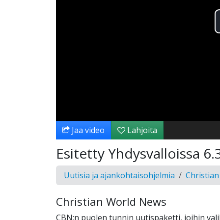
Jaa video
Lahjoita
Esitetty Yhdysvalloissa 6.
Uutisia ja ajankohtaisohjelmia
Christia
Christian World News
CBN:n puolen tunnin uutispaketti, joihin val