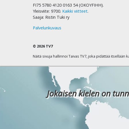
FI75 5780 4120 0163 54 (OKOYFIHH).
Yleisviite: 9700.
Kaikki viitteet
.
Saaja: Ristin Tuki ry
Palvelunkuvaus
© 2026 TV7
Näitä sivuja hallinnoi Taivas TV7, joka pidättää itsellään 
Jokaisen kielen on tunn