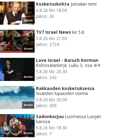
Kosketuskohta
Jumalan nimi
6.8.26 klo 18.00
Jakso: 26
30 min
TV7 Israel News
ke 5.8.
5.8.26 klo 21.00
Jakso: 3724
15 min
Love Israel - Baruch Korman
Kolossalaiskirje. Luku 3, osa 4/4
5.8.26 klo 20.30
Jakso: 242
30 min
Rakkauden kosketuksessa
Sisäisten lupausten voima
5.8.26 klo 20.00
Jakso: 369
30 min
Sadonkorjuu
Luomassa Luojan
kanssa
5.8.26 klo 18.30
Jakso: 7
85 min