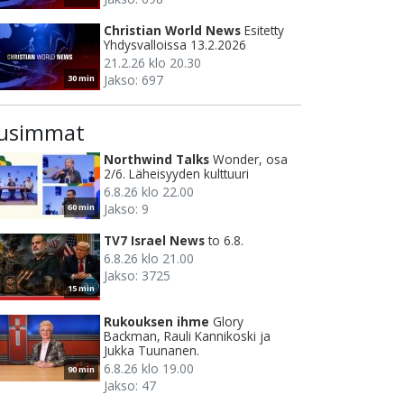
Christian World News
Esitetty
Yhdysvalloissa 13.2.2026
21.2.26 klo 20.30
Jakso: 697
30 min
usimmat
Northwind Talks
Wonder, osa
2/6. Läheisyyden kulttuuri
6.8.26 klo 22.00
Jakso: 9
60 min
TV7 Israel News
to 6.8.
6.8.26 klo 21.00
Jakso: 3725
15 min
Rukouksen ihme
Glory
Backman, Rauli Kannikoski ja
Jukka Tuunanen.
6.8.26 klo 19.00
90 min
Jakso: 47