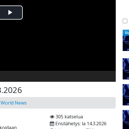
Toista
Video
U
3.2026
n World News
305 katselua
Ensilähetys: la 14.3.2026
ikoidaan