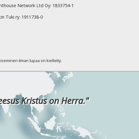
hthouse Network Ltd Oy: 1833754-1
tin Tuki ry: 1911738-0
kaiseminen ilman lupaa on kielletty.
eesus Kristus on Herra."