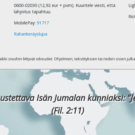
0600-02030 (12,92 eur + pvm). Kuuntele viesti, että
Lig
lahjoitus tapahtuu.
Ris
MobilePay:
91717
Rahankeräyslupa
kaikki sivuihin liittyvät oikeudet. Ohjelmien, tekstityksien tai niiden osien jul
ustettava Isän Jumalan kunniaksi: "J
(Fil. 2:11)