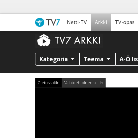
Netti-TV
Arkki
TV-opas
Kategoria
Teema
A-Ö li
Oletussoitin
Vaihtoehtoinen soitin