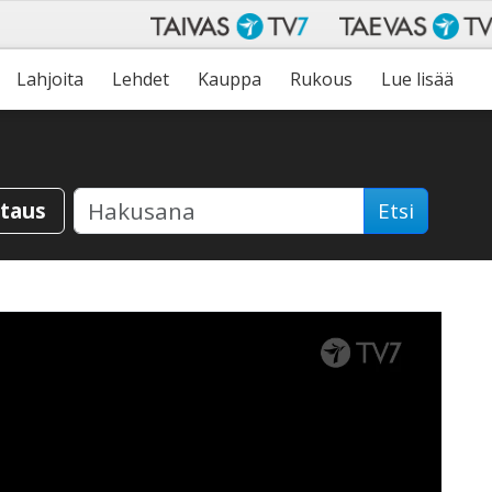
Lahjoita
Lehdet
Kauppa
Rukous
Lue lisää
staus
Etsi