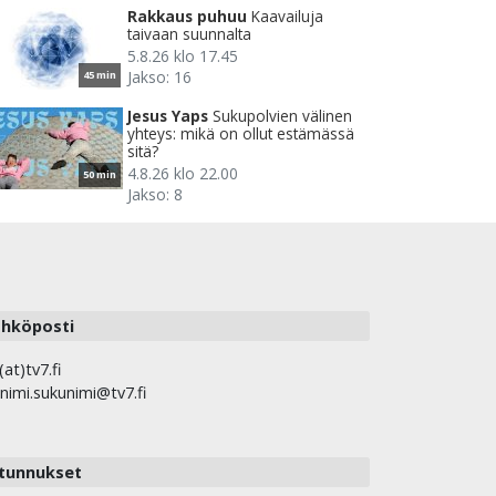
Rakkaus puhuu
Kaavailuja
taivaan suunnalta
5.8.26 klo 17.45
Jakso: 16
45 min
Jesus Yaps
Sukupolvien välinen
yhteys: mikä on ollut estämässä
sitä?
4.8.26 klo 22.00
50 min
Jakso: 8
hköposti
(at)tv7.fi
nimi.sukunimi@tv7.fi
tunnukset