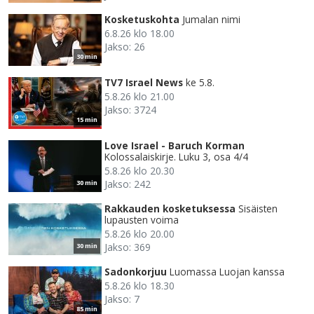
Kosketuskohta
Jumalan nimi
6.8.26 klo 18.00
Jakso: 26
30 min
TV7 Israel News
ke 5.8.
5.8.26 klo 21.00
Jakso: 3724
15 min
Love Israel - Baruch Korman
Kolossalaiskirje. Luku 3, osa 4/4
5.8.26 klo 20.30
Jakso: 242
30 min
Rakkauden kosketuksessa
Sisäisten
lupausten voima
5.8.26 klo 20.00
Jakso: 369
30 min
Sadonkorjuu
Luomassa Luojan kanssa
5.8.26 klo 18.30
Jakso: 7
85 min