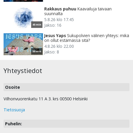
Rakkaus puhuu
Kaavailuja taivaan
suunnalta
5.8.26 klo 17.45
Jakso: 16
45 min
Jesus Yaps
Sukupolvien välinen yhteys: mikä
on ollut estämässä sitä?
4.8.26 klo 22.00
Jakso: 8
50 min
Yhteystiedot
Osoite
Vilhonvuorenkatu 11 A 3. krs 00500 Helsinki
Tietosuoja
Puhelin: