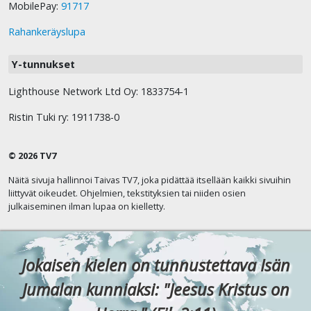
MobilePay:
91717
Rahankeräyslupa
Y-tunnukset
Lighthouse Network Ltd Oy: 1833754-1
Ristin Tuki ry: 1911738-0
© 2026 TV7
Näitä sivuja hallinnoi Taivas TV7, joka pidättää itsellään kaikki sivuihin
liittyvät oikeudet. Ohjelmien, tekstityksien tai niiden osien
julkaiseminen ilman lupaa on kielletty.
Jokaisen kielen on tunnustettava Isän
Jumalan kunniaksi: "Jeesus Kristus on