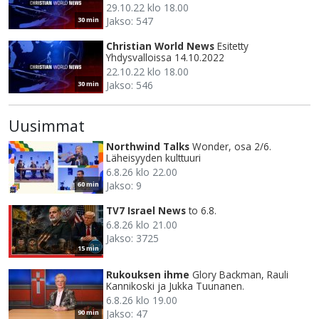
29.10.22 klo 18.00
Jakso: 547
30 min
Christian World News
Esitetty
Yhdysvalloissa 14.10.2022
22.10.22 klo 18.00
Jakso: 546
30 min
Uusimmat
Northwind Talks
Wonder, osa 2/6.
Läheisyyden kulttuuri
6.8.26 klo 22.00
Jakso: 9
60 min
TV7 Israel News
to 6.8.
6.8.26 klo 21.00
Jakso: 3725
15 min
Rukouksen ihme
Glory Backman, Rauli
Kannikoski ja Jukka Tuunanen.
6.8.26 klo 19.00
Jakso: 47
90 min