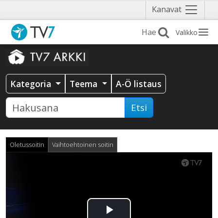
Näytä
Kanavat
valikko
Valikko
Kategoria
Teema
A-Ö listaus
Etsi
Oletussoitin
Vaihtoehtoinen soitin