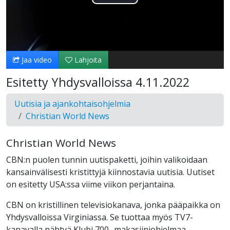
Toista
Video
Jaa video
Lahjoita
Esitetty Yhdysvalloissa 4.11.2022
Uutisia ja ajankohtaisohjelmia
Christian World News
Christian World News
CBN:n puolen tunnin uutispaketti, joihin valikoidaan
kansainvälisesti kristittyjä kiinnostavia uutisia. Uutiset
on esitetty USA:ssa viime viikon perjantaina.
CBN on kristillinen televisiokanava, jonka pääpaikka on
Yhdysvalloissa Virginiassa. Se tuottaa myös TV7-
kanavalla nähtyä Klubi 700 -makasiiniohjelmaa.