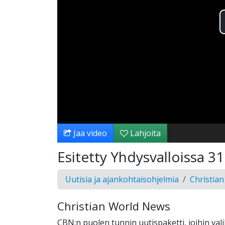
Jaa video
Lahjoita
Esitetty Yhdysvalloissa 3
Uutisia ja ajankohtaisohjelmia
Christia
Christian World News
CBN:n puolen tunnin uutispaketti, joihin val