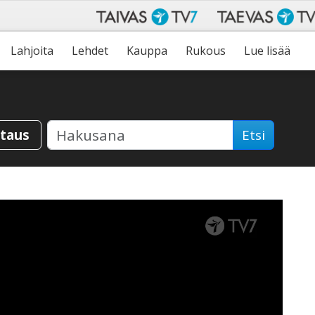
Lahjoita
Lehdet
Kauppa
Rukous
Lue lisää
staus
Etsi