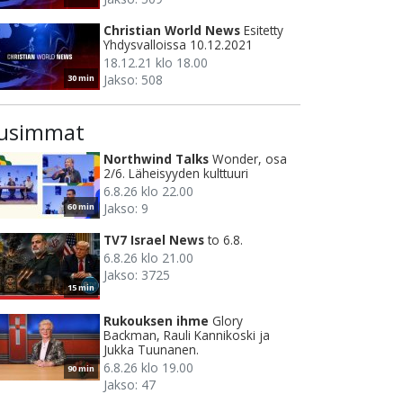
Christian World News
Esitetty
Yhdysvalloissa 10.12.2021
18.12.21 klo 18.00
Jakso: 508
30 min
usimmat
Northwind Talks
Wonder, osa
2/6. Läheisyyden kulttuuri
6.8.26 klo 22.00
Jakso: 9
60 min
TV7 Israel News
to 6.8.
6.8.26 klo 21.00
Jakso: 3725
15 min
Rukouksen ihme
Glory
Backman, Rauli Kannikoski ja
Jukka Tuunanen.
6.8.26 klo 19.00
90 min
Jakso: 47