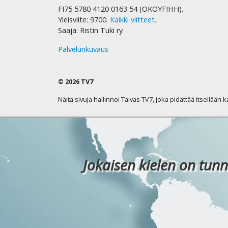
FI75 5780 4120 0163 54 (OKOYFIHH).
Yleisviite: 9700.
Kaikki viitteet
.
Saaja: Ristin Tuki ry
Palvelunkuvaus
© 2026 TV7
Näitä sivuja hallinnoi Taivas TV7, joka pidättää itsellään 
Jokaisen kielen on tunn