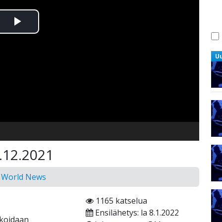
Toista
Video
U
1.12.2021
n World News
1165 katselua
Ensilähetys: la 8.1.2022
ikoidaan