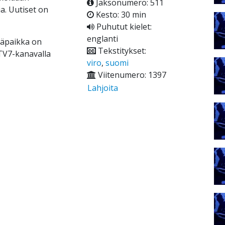
Jaksonumero: 511
ia. Uutiset on
Kesto: 30 min
Puhutut kielet:
englanti
ääpaikka on
Tekstitykset:
 TV7-kanavalla
viro
,
suomi
Viitenumero: 1397
Lahjoita