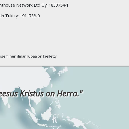
hthouse Network Ltd Oy: 1833754-1
tin Tuki ry: 1911738-0
kaiseminen ilman lupaa on kielletty.
eesus Kristus on Herra."