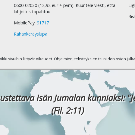
0600-02030 (12,92 eur + pvm). Kuuntele viesti, että
Lig
lahjoitus tapahtuu.
Ris
MobilePay:
91717
Rahankeräyslupa
kaikki sivuihin liittyvät oikeudet. Ohjelmien, tekstityksien tai niiden osien jul
ustettava Isän Jumalan kunniaksi: "J
(Fil. 2:11)