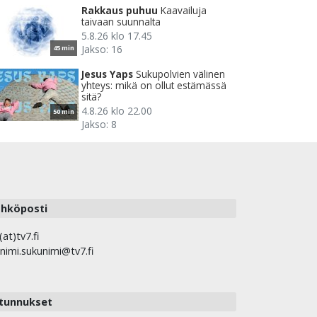
Rakkaus puhuu
Kaavailuja
taivaan suunnalta
5.8.26 klo 17.45
Jakso: 16
45 min
Jesus Yaps
Sukupolvien välinen
yhteys: mikä on ollut estämässä
sitä?
4.8.26 klo 22.00
50 min
Jakso: 8
hköposti
(at)tv7.fi
nimi.sukunimi@tv7.fi
tunnukset