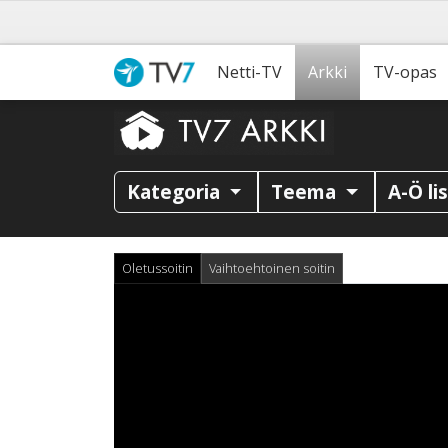
Netti-TV
Arkki
TV-opas
Kategoria
Teema
A-Ö li
Oletussoitin
Vaihtoehtoinen soitin