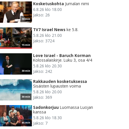
Kosketuskohta
Jumalan nimi
6.8.26 klo 18.00
Jakso: 26
30 min
TV7 Israel News
ke 5.8.
5.8.26 klo 21.00
Jakso: 3724
15 min
Love Israel - Baruch Korman
Kolossalaiskirje. Luku 3, osa 4/4
5.8.26 klo 20.30
Jakso: 242
30 min
Rakkauden kosketuksessa
Sisäisten lupausten voima
5.8.26 klo 20.00
Jakso: 369
30 min
Sadonkorjuu
Luomassa Luojan
kanssa
5.8.26 klo 18.30
Jakso: 7
85 min