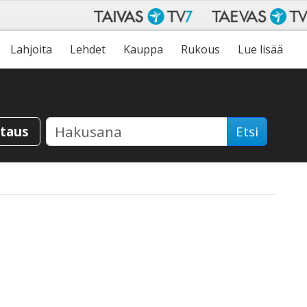
Lahjoita
Lehdet
Kauppa
Rukous
Lue lisää
staus
Etsi