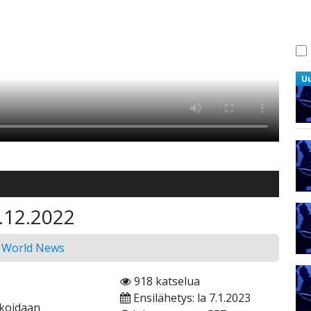
U
0.12.2022
n World News
918 katselua
Ensilähetys: la 7.1.2023
ikoidaan