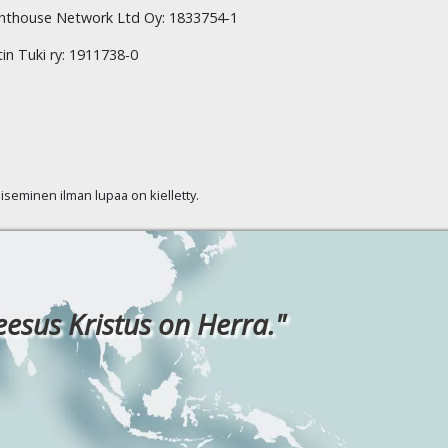
hthouse Network Ltd Oy: 1833754-1
tin Tuki ry: 1911738-0
kaiseminen ilman lupaa on kielletty.
eesus Kristus on Herra."