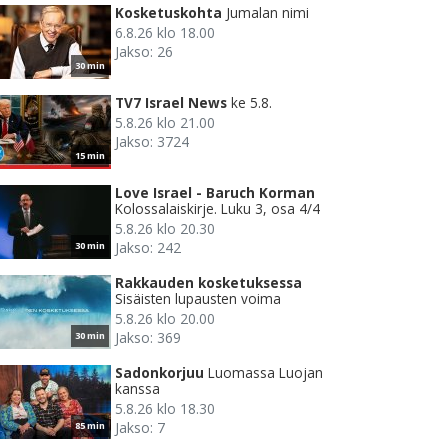
Kosketuskohta
Jumalan nimi
6.8.26 klo 18.00
Jakso: 26
30 min
TV7 Israel News
ke 5.8.
5.8.26 klo 21.00
Jakso: 3724
15 min
Love Israel - Baruch Korman
Kolossalaiskirje. Luku 3, osa 4/4
5.8.26 klo 20.30
Jakso: 242
30 min
Rakkauden kosketuksessa
Sisäisten lupausten voima
5.8.26 klo 20.00
Jakso: 369
30 min
Sadonkorjuu
Luomassa Luojan
kanssa
5.8.26 klo 18.30
Jakso: 7
85 min