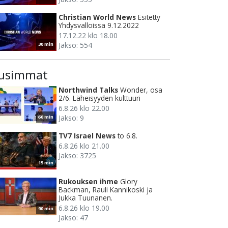
Christian World News
Esitetty
Yhdysvalloissa 9.12.2022
17.12.22 klo 18.00
Jakso: 554
30 min
usimmat
Northwind Talks
Wonder, osa
2/6. Läheisyyden kulttuuri
6.8.26 klo 22.00
Jakso: 9
60 min
TV7 Israel News
to 6.8.
6.8.26 klo 21.00
Jakso: 3725
15 min
Rukouksen ihme
Glory
Backman, Rauli Kannikoski ja
Jukka Tuunanen.
6.8.26 klo 19.00
90 min
Jakso: 47