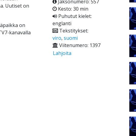
Jaksonumero: 557
ia. Uutiset on
Kesto: 30 min
Puhutut kielet:
englanti
ääpaikka on
Tekstitykset:
 TV7-kanavalla
viro
,
suomi
Viitenumero: 1397
Lahjoita