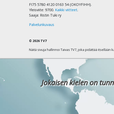
FI75 5780 4120 0163 54 (OKOYFIHH).
Yleisviite: 9700.
Kaikki viitteet
.
Saaja: Ristin Tuki ry
Palvelunkuvaus
© 2026 TV7
Näitä sivuja hallinnoi Taivas TV7, joka pidättää itsellään 
Jokaisen kielen on tunn