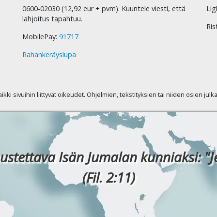
0600-02030 (12,92 eur + pvm). Kuuntele viesti, että
Lig
lahjoitus tapahtuu.
Ris
MobilePay:
91717
Rahankeräyslupa
kaikki sivuihin liittyvät oikeudet. Ohjelmien, tekstityksien tai niiden osien jul
ustettava Isän Jumalan kunniaksi: "J
(Fil. 2:11)