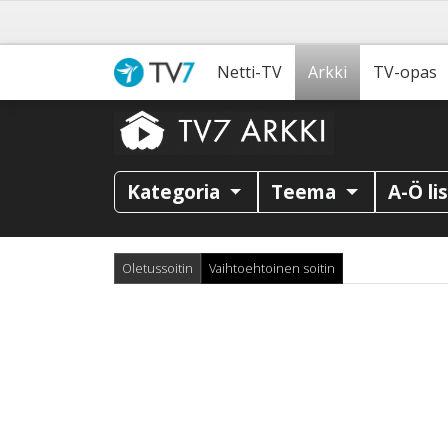
Netti-TV
Arkki
TV-opas
Kategoria
Teema
A-Ö li
Oletussoitin
Vaihtoehtoinen soitin