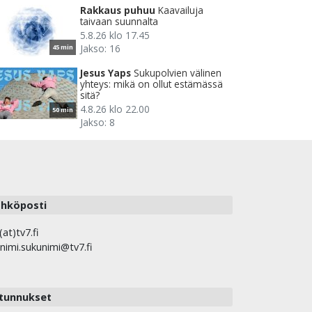
Rakkaus puhuu
Kaavailuja
taivaan suunnalta
5.8.26 klo 17.45
Jakso: 16
45 min
Jesus Yaps
Sukupolvien välinen
yhteys: mikä on ollut estämässä
sitä?
4.8.26 klo 22.00
50 min
Jakso: 8
hköposti
(at)tv7.fi
nimi.sukunimi@tv7.fi
tunnukset