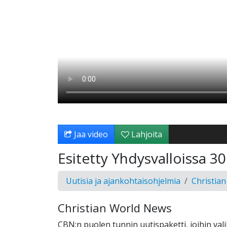
Jaa video
Lahjoita
Esitetty Yhdysvalloissa 3
Uutisia ja ajankohtaisohjelmia
Christia
Christian World News
CBN:n puolen tunnin uutispaketti, joihin val