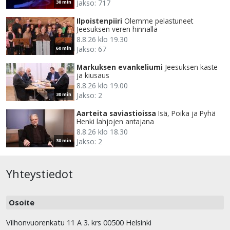
Jakso: 717
30 min
Ilpoistenpiiri
Olemme pelastuneet
Jeesuksen veren hinnalla
8.8.26 klo 19.30
Jakso: 67
60 min
Markuksen evankeliumi
Jeesuksen kaste
ja kiusaus
8.8.26 klo 19.00
Jakso: 2
30 min
Aarteita saviastioissa
Isä, Poika ja Pyhä
Henki lahjojen antajana
8.8.26 klo 18.30
Jakso: 2
30 min
Yhteystiedot
Osoite
Vilhonvuorenkatu 11 A 3. krs 00500 Helsinki