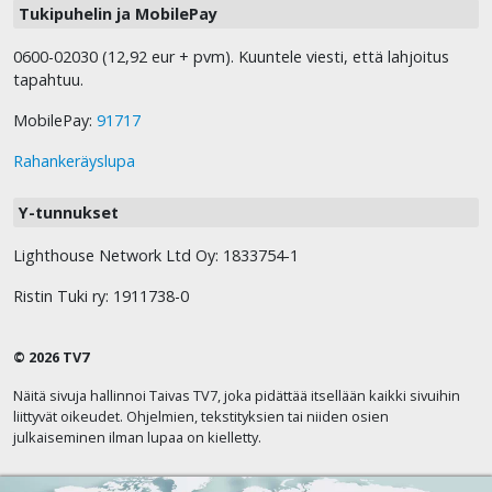
Tukipuhelin ja MobilePay
0600-02030 (12,92 eur + pvm). Kuuntele viesti, että lahjoitus
tapahtuu.
MobilePay:
91717
Rahankeräyslupa
Y-tunnukset
Lighthouse Network Ltd Oy: 1833754-1
Ristin Tuki ry: 1911738-0
© 2026 TV7
Näitä sivuja hallinnoi Taivas TV7, joka pidättää itsellään kaikki sivuihin
liittyvät oikeudet. Ohjelmien, tekstityksien tai niiden osien
julkaiseminen ilman lupaa on kielletty.