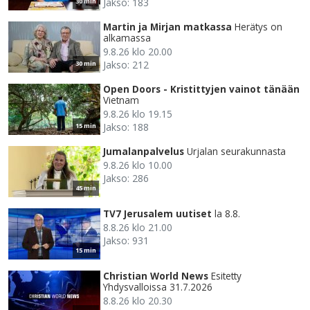
Jakso: 183
30 min
Martin ja Mirjan matkassa
Herätys on
alkamassa
9.8.26 klo 20.00
Jakso: 212
30 min
Open Doors - Kristittyjen vainot tänään
Vietnam
9.8.26 klo 19.15
Jakso: 188
15 min
Jumalanpalvelus
Urjalan seurakunnasta
9.8.26 klo 10.00
Jakso: 286
45 min
TV7 Jerusalem uutiset
la 8.8.
8.8.26 klo 21.00
Jakso: 931
15 min
Christian World News
Esitetty
Yhdysvalloissa 31.7.2026
8.8.26 klo 20.30