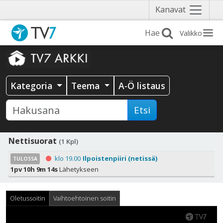
Näytä
Kanavat
valikko
Valikko
Kategoria
Teema
A-Ö listaus
Etsi
Nettisuorat
(1 Kpl)
klo 19.00
Ilpoistenpiiri (netissä)
TULOSSA
1pv 10h 9m 14s
Lähetykseen
Oletussoitin
Vaihtoehtoinen soitin