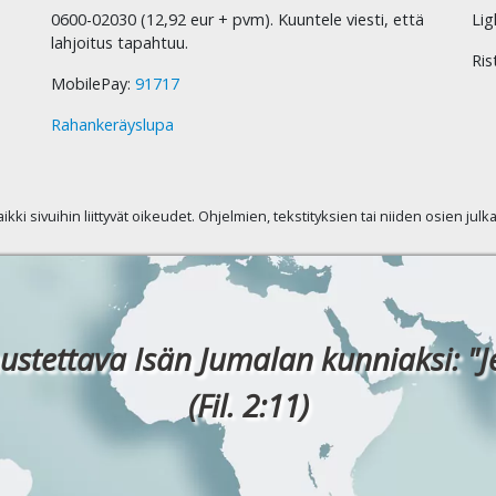
0600-02030 (12,92 eur + pvm). Kuuntele viesti, että
Lig
lahjoitus tapahtuu.
Ris
MobilePay:
91717
Rahankeräyslupa
kaikki sivuihin liittyvät oikeudet. Ohjelmien, tekstityksien tai niiden osien jul
ustettava Isän Jumalan kunniaksi: "J
(Fil. 2:11)