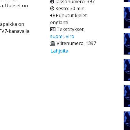
Jaksonumero: 397
ia. Uutiset on
Kesto: 30 min
Puhutut kielet:
englanti
ääpaikka on
Tekstitykset:
 TV7-kanavalla
suomi
,
viro
Viitenumero: 1397
Lahjoita