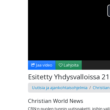
Jaa video
Lahjoita
Esitetty Yhdysvalloissa 2
Uutisia ja ajankohtaisohjelmia
Christia
Christian World News
CBN:n puolen tunnin uutispaketti, joihin val