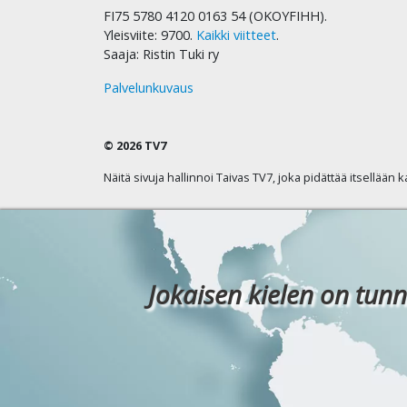
FI75 5780 4120 0163 54 (OKOYFIHH).
Yleisviite: 9700.
Kaikki viitteet
.
Saaja: Ristin Tuki ry
Palvelunkuvaus
© 2026 TV7
Näitä sivuja hallinnoi Taivas TV7, joka pidättää itsellään 
Jokaisen kielen on tunn