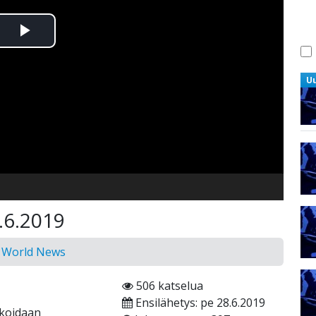
Toista
Video
U
1.6.2019
n World News
506 katselua
Ensilähetys: pe 28.6.2019
ikoidaan