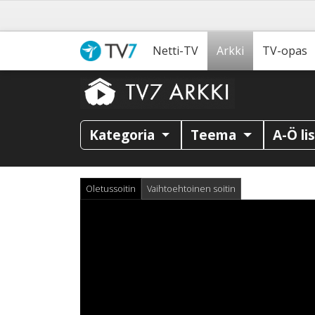
Netti-TV
Arkki
TV-opas
Kategoria
Teema
A-Ö li
Oletussoitin
Vaihtoehtoinen soitin