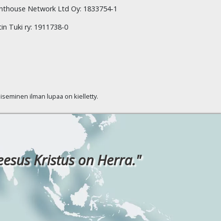
hthouse Network Ltd Oy: 1833754-1
tin Tuki ry: 1911738-0
kaiseminen ilman lupaa on kielletty.
eesus Kristus on Herra."