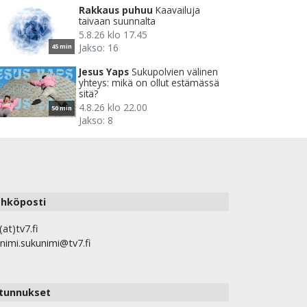
Rakkaus puhuu
Kaavailuja
taivaan suunnalta
5.8.26 klo 17.45
Jakso: 16
45 min
Jesus Yaps
Sukupolvien välinen
yhteys: mikä on ollut estämässä
sitä?
4.8.26 klo 22.00
50 min
Jakso: 8
hköposti
(at)tv7.fi
nimi.sukunimi@tv7.fi
tunnukset