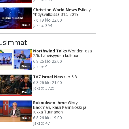
Christian World News
Esitetty
Yhdysvalloissa 31.5.2019
7.6.19 klo 22.00
Jakso: 394
30 min
usimmat
Northwind Talks
Wonder, osa
2/6. Läheisyyden kulttuuri
6.8.26 klo 22.00
Jakso: 9
60 min
TV7 Israel News
to 6.8.
6.8.26 klo 21.00
Jakso: 3725
15 min
Rukouksen ihme
Glory
Backman, Rauli Kannikoski ja
Jukka Tuunanen.
6.8.26 klo 19.00
90 min
Jakso: 47