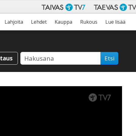
Lahjoita
Lehdet
Kauppa
Rukous
Lue lisää
staus
Etsi