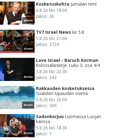
Kosketuskohta
Jumalan nimi
6.8.26 klo 18.00
Jakso: 26
30 min
TV7 Israel News
ke 5.8.
5.8.26 klo 21.00
Jakso: 3724
15 min
Love Israel - Baruch Korman
Kolossalaiskirje. Luku 3, osa 4/4
5.8.26 klo 20.30
Jakso: 242
30 min
Rakkauden kosketuksessa
Sisäisten lupausten voima
5.8.26 klo 20.00
Jakso: 369
30 min
Sadonkorjuu
Luomassa Luojan
kanssa
5.8.26 klo 18.30
Jakso: 7
85 min