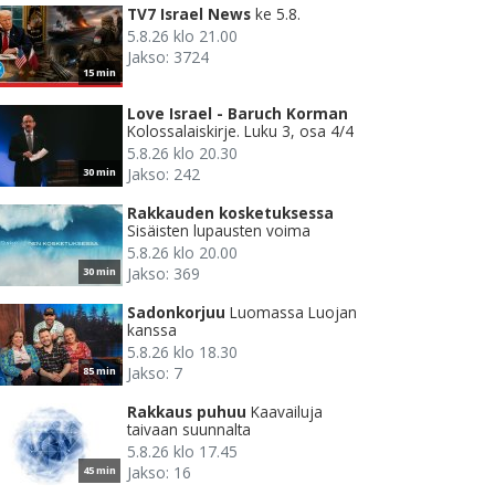
TV7 Israel News
ke 5.8.
5.8.26 klo 21.00
Jakso: 3724
15 min
Love Israel - Baruch Korman
Kolossalaiskirje. Luku 3, osa 4/4
5.8.26 klo 20.30
Jakso: 242
30 min
Rakkauden kosketuksessa
Sisäisten lupausten voima
5.8.26 klo 20.00
Jakso: 369
30 min
Sadonkorjuu
Luomassa Luojan
kanssa
5.8.26 klo 18.30
Jakso: 7
85 min
Rakkaus puhuu
Kaavailuja
taivaan suunnalta
5.8.26 klo 17.45
Jakso: 16
45 min