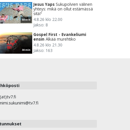
Jesus Yaps
Sukupolvien välinen
yhteys: mikä on ollut estämässä
sitä?
4.8.26 klo 22.00
50 min
Jakso: 8
Gospel First - Evankeliumi
ensin
Älkää murehtiko
4.8.26 klo 21.30
Jakso: 163
30 min
hköposti
(at)tv7.fi
nimi.sukunimi@tv7.fi
tunnukset