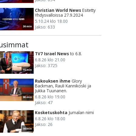
Christian World News
Esitetty
Yhdysvalloissa 27.9.2024
5.10.24 klo 18.00
Jakso: 633
30 min
usimmat
TV7 Israel News
to 6.8.
6.8.26 klo 21.00
Jakso: 3725
15 min
Rukouksen ihme
Glory
Backman, Rauli Kannikoski ja
Jukka Tuunanen.
6.8.26 klo 19.00
90 min
Jakso: 47
Kosketuskohta
Jumalan nimi
6.8.26 klo 18.00
Jakso: 26
30 min