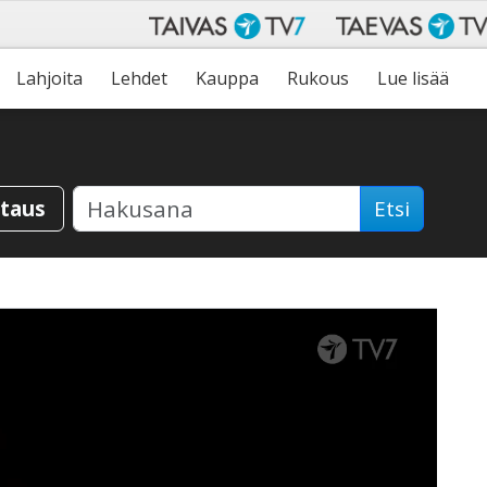
Lahjoita
Lehdet
Kauppa
Rukous
Lue lisää
staus
Etsi