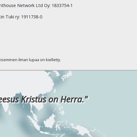
hthouse Network Ltd Oy: 1833754-1
tin Tuki ry: 1911738-0
kaiseminen ilman lupaa on kielletty.
eesus Kristus on Herra."