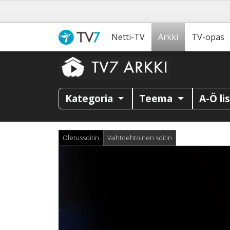
Netti-TV
Arkki
TV-opas
Kategoria
Teema
A-Ö li
Oletussoitin
Vaihtoehtoinen soitin