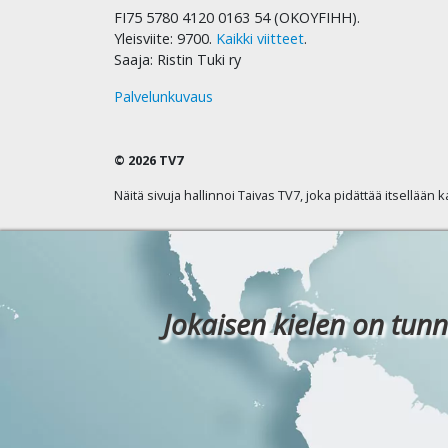
FI75 5780 4120 0163 54 (OKOYFIHH).
Yleisviite: 9700.
Kaikki viitteet
.
Saaja: Ristin Tuki ry
Palvelunkuvaus
© 2026 TV7
Näitä sivuja hallinnoi Taivas TV7, joka pidättää itsellään 
Jokaisen kielen on tunn