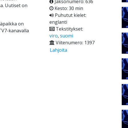
Jaksonumero: 636
ia. Uutiset on
Kesto: 30 min
Puhutut kielet:
englanti
ääpaikka on
Tekstitykset:
 TV7-kanavalla
viro
,
suomi
Viitenumero: 1397
Lahjoita