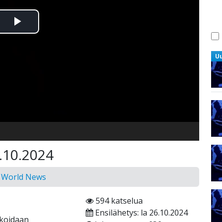
Toista
Video
U
8.10.2024
n World News
594 katselua
Ensilähetys: la 26.10.2024
ikoidaan