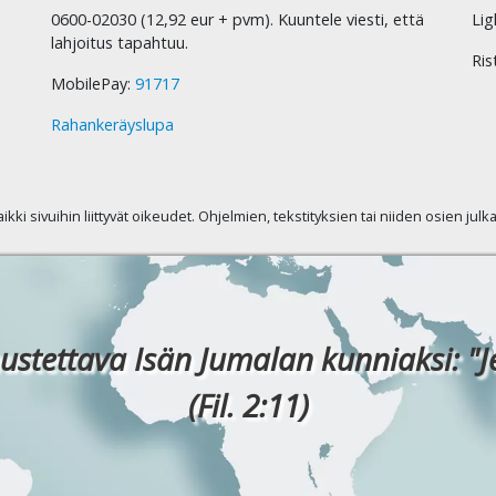
0600-02030 (12,92 eur + pvm). Kuuntele viesti, että
Lig
lahjoitus tapahtuu.
Ris
MobilePay:
91717
Rahankeräyslupa
kaikki sivuihin liittyvät oikeudet. Ohjelmien, tekstityksien tai niiden osien jul
ustettava Isän Jumalan kunniaksi: "J
(Fil. 2:11)