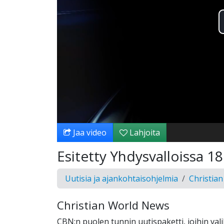
Jaa video
Lahjoita
Esitetty Yhdysvalloissa 1
Uutisia ja ajankohtaisohjelmia
Christia
Christian World News
CBN:n puolen tunnin uutispaketti, joihin val