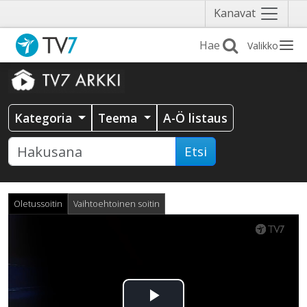
Näytä
Kanavat
valikko
Valikko
Kategoria
Teema
A-Ö listaus
Etsi
Oletussoitin
Vaihtoehtoinen soitin