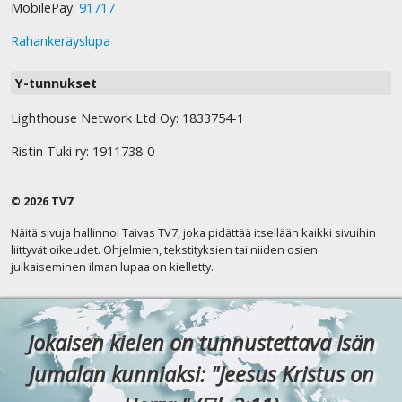
MobilePay:
91717
Rahankeräyslupa
Y-tunnukset
Lighthouse Network Ltd Oy: 1833754-1
Ristin Tuki ry: 1911738-0
© 2026 TV7
Näitä sivuja hallinnoi Taivas TV7, joka pidättää itsellään kaikki sivuihin
liittyvät oikeudet. Ohjelmien, tekstityksien tai niiden osien
julkaiseminen ilman lupaa on kielletty.
Jokaisen kielen on tunnustettava Isän
Jumalan kunniaksi: "Jeesus Kristus on