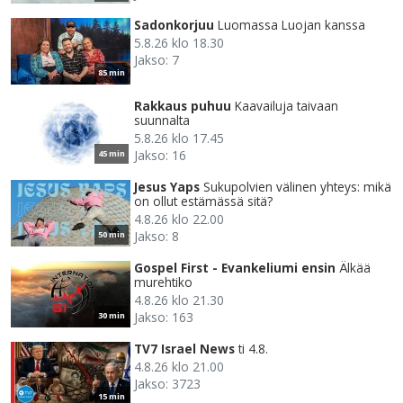
Sadonkorjuu
Luomassa Luojan kanssa
5.8.26 klo 18.30
Jakso: 7
85 min
Rakkaus puhuu
Kaavailuja taivaan
suunnalta
5.8.26 klo 17.45
Jakso: 16
45 min
Jesus Yaps
Sukupolvien välinen yhteys: mikä
on ollut estämässä sitä?
4.8.26 klo 22.00
Jakso: 8
50 min
Gospel First - Evankeliumi ensin
Älkää
murehtiko
4.8.26 klo 21.30
Jakso: 163
30 min
TV7 Israel News
ti 4.8.
4.8.26 klo 21.00
Jakso: 3723
15 min