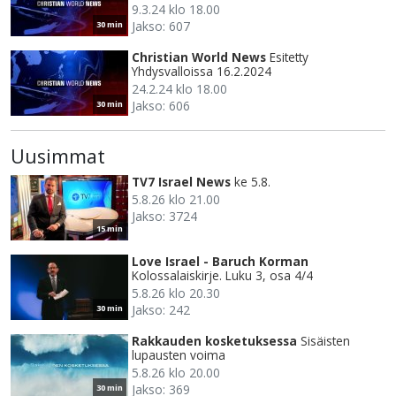
9.3.24 klo 18.00
Jakso: 607
30 min
Christian World News
Esitetty
Yhdysvalloissa 16.2.2024
24.2.24 klo 18.00
Jakso: 606
30 min
Uusimmat
TV7 Israel News
ke 5.8.
5.8.26 klo 21.00
Jakso: 3724
15 min
Love Israel - Baruch Korman
Kolossalaiskirje. Luku 3, osa 4/4
5.8.26 klo 20.30
Jakso: 242
30 min
Rakkauden kosketuksessa
Sisäisten
lupausten voima
5.8.26 klo 20.00
Jakso: 369
30 min