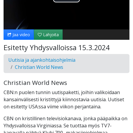
Toista
Video
Jaa video
Lahjoita
Esitetty Yhdysvalloissa 15.3.2024
Uutisia ja ajankohtaisohjelmia
Christian World News
Christian World News
CBN:n puolen tunnin uutispaketti, joihin valikoidaan
kansainvälisesti kristittyjä kiinnostavia uutisia. Uutiset
on esitetty USA:ssa viime viikon perjantaina.
CBN on kristillinen televisiokanava, jonka pääpaikka on
Yhdysvalloissa Virginiassa. Se tuottaa myös TV7-
kanavalla nähtyä Klubi 700 -makasiiniohjelmaa.