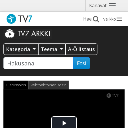
Näytä
Kanavat
valikko
Valikko
Kategoria
Teema
A-Ö listaus
Etsi
Oletussoitin
Vaihtoehtoinen soitin