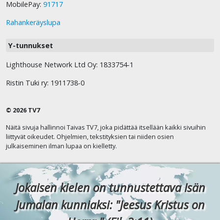
MobilePay:
91717
Rahankeräyslupa
Y-tunnukset
Lighthouse Network Ltd Oy: 1833754-1
Ristin Tuki ry: 1911738-0
© 2026 TV7
Näitä sivuja hallinnoi Taivas TV7, joka pidättää itsellään kaikki sivuihin
liittyvät oikeudet. Ohjelmien, tekstityksien tai niiden osien
julkaiseminen ilman lupaa on kielletty.
Jokaisen kielen on tunnustettava Isän
Jumalan kunniaksi: "Jeesus Kristus on