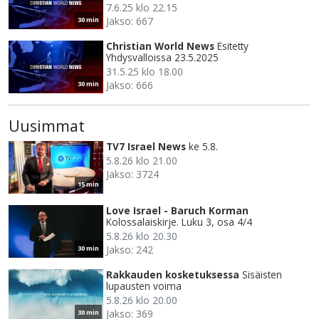
7.6.25 klo 22.15
Jakso: 667
30 min
Christian World News
Esitetty
Yhdysvalloissa 23.5.2025
31.5.25 klo 18.00
Jakso: 666
30 min
Uusimmat
TV7 Israel News
ke 5.8.
5.8.26 klo 21.00
Jakso: 3724
15 min
Love Israel - Baruch Korman
Kolossalaiskirje. Luku 3, osa 4/4
5.8.26 klo 20.30
Jakso: 242
30 min
Rakkauden kosketuksessa
Sisäisten
lupausten voima
5.8.26 klo 20.00
Jakso: 369
30 min