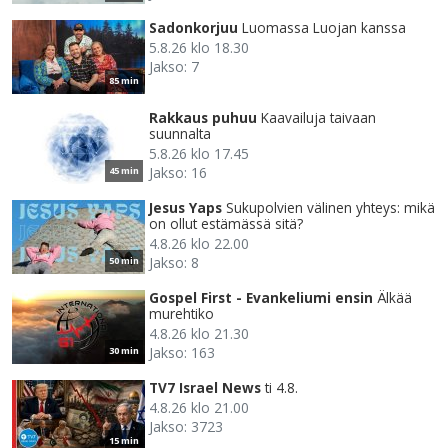
Sadonkorjuu
Luomassa Luojan kanssa
5.8.26 klo 18.30
Jakso: 7
85 min
Rakkaus puhuu
Kaavailuja taivaan
suunnalta
5.8.26 klo 17.45
Jakso: 16
45 min
Jesus Yaps
Sukupolvien välinen yhteys: mikä
on ollut estämässä sitä?
4.8.26 klo 22.00
Jakso: 8
50 min
Gospel First - Evankeliumi ensin
Älkää
murehtiko
4.8.26 klo 21.30
Jakso: 163
30 min
TV7 Israel News
ti 4.8.
4.8.26 klo 21.00
Jakso: 3723
15 min