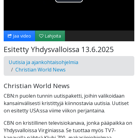
Toista
Video
Jaa video
Lahjoita
Esitetty Yhdysvalloissa 13.6.2025
Uutisia ja ajankohtaisohjelmia
Christian World News
Christian World News
CBN:n puolen tunnin uutispaketti, joihin valikoidaan
kansainvälisesti kristittyjä kiinnostavia uutisia. Uutiset
on esitetty USA:ssa viime viikon perjantaina.
CBN on kristillinen televisiokanava, jonka pääpaikka on
Yhdysvalloissa Virginiassa. Se tuottaa myös TV7-
kanavalla nähtyä Klubi 700 -makasiiniohjelmaa.