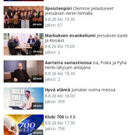
Ilpoistenpiiri
Olemme pelastuneet
Jeesuksen veren hinnalla
8.8.26 klo 19.30
Jakso: 67
60 min
Markuksen evankeliumi
Jeesuksen kaste
ja kiusaus
8.8.26 klo 19.00
Jakso: 2
30 min
Aarteita saviastioissa
Isä, Poika ja Pyhä
Henki lahjojen antajana
8.8.26 klo 18.30
Jakso: 2
30 min
Hyvä elämä
Jumalan voima meissä
8.8.26 klo 18.00
Jakso: 309
30 min
Klubi 700
la 8.8.
8.8.26 klo 17.30
Jakso: 758
30 min