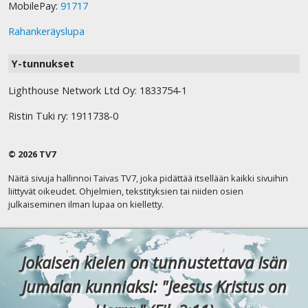
MobilePay:
91717
Rahankeräyslupa
Y-tunnukset
Lighthouse Network Ltd Oy: 1833754-1
Ristin Tuki ry: 1911738-0
© 2026 TV7
Näitä sivuja hallinnoi Taivas TV7, joka pidättää itsellään kaikki sivuihin
liittyvät oikeudet. Ohjelmien, tekstityksien tai niiden osien
julkaiseminen ilman lupaa on kielletty.
Jokaisen kielen on tunnustettava Isän
Jumalan kunniaksi: "Jeesus Kristus on