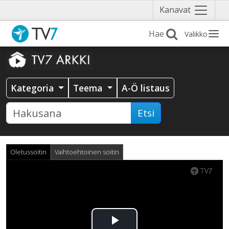
Näytä
Kanavat
valikko
Valikko
Kategoria
Teema
A-Ö listaus
Etsi
Oletussoitin
Vaihtoehtoinen soitin