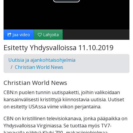
Toista
Video
Jaa video
Lahjoita
Esitetty Yhdysvalloissa 11.10.2019
Uutisia ja ajankohtaisohjelmia
Christian World News
Christian World News
CBN:n puolen tunnin uutispaketti, joihin valikoidaan
kansainvälisesti kristittyjä kiinnostavia uutisia. Uutiset
on esitetty USA:ssa viime viikon perjantaina.
CBN on kristillinen televisiokanava, jonka pääpaikka on
Yhdysvalloissa Virginiassa. Se tuottaa myös TV7-
kanavalla nähtyä Klubi 700 -makasiiniohjelmaa.