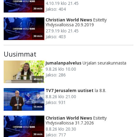
4.10.19 klo 21.45
Jakso: 404
30 min
Christian World News
Esitetty
Yhdysvalloissa 20.9.2019
27.9.19 klo 21.45
Jakso: 403
30 min
Uusimmat
Jumalanpalvelus
Urjalan seurakunnasta
9.8.26 klo 10.00
Jakso: 286
45 min
TV7 Jerusalem uutiset
la 8.8.
8.8.26 klo 21.00
Jakso: 931
15 min
Christian World News
Esitetty
Yhdysvalloissa 31.7.2026
8.8.26 klo 20.30
Jakso: 717
30 min