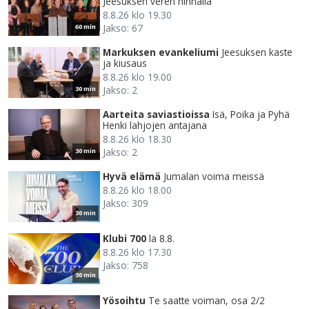
Jeesuksen veren hinnalla
8.8.26 klo 19.30
Jakso: 67
60 min
Markuksen evankeliumi
Jeesuksen kaste
ja kiusaus
8.8.26 klo 19.00
Jakso: 2
30 min
Aarteita saviastioissa
Isä, Poika ja Pyhä
Henki lahjojen antajana
8.8.26 klo 18.30
Jakso: 2
30 min
Hyvä elämä
Jumalan voima meissä
8.8.26 klo 18.00
Jakso: 309
30 min
Klubi 700
la 8.8.
8.8.26 klo 17.30
Jakso: 758
30 min
Yösoihtu
Te saatte voiman, osa 2/2