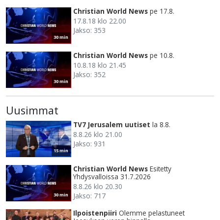
Christian World News
pe 17.8.
17.8.18 klo 22.00
Jakso: 353
30 min
Christian World News
pe 10.8.
10.8.18 klo 21.45
Jakso: 352
30 min
Uusimmat
TV7 Jerusalem uutiset
la 8.8.
8.8.26 klo 21.00
Jakso: 931
15 min
Christian World News
Esitetty
Yhdysvalloissa 31.7.2026
8.8.26 klo 20.30
Jakso: 717
30 min
Ilpoistenpiiri
Olemme pelastuneet