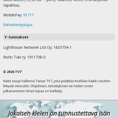
tapahtuu.
MobilePay:
91717
Rahankeräyslupa
Y-tunnukset
Lighthouse Network Ltd Oy: 1833754-1
Ristin Tuki ry: 1911738-0
© 2026 TV7
Näitä sivuja hallinnoi Taivas TV7, joka pidättää itsellään kaikki sivuihin
liittyvät oikeudet. Ohjelmien, tekstityksien tai niiden osien
julkaiseminen ilman lupaa on kielletty.
Jokaisen kielen on tunnustettava Isän