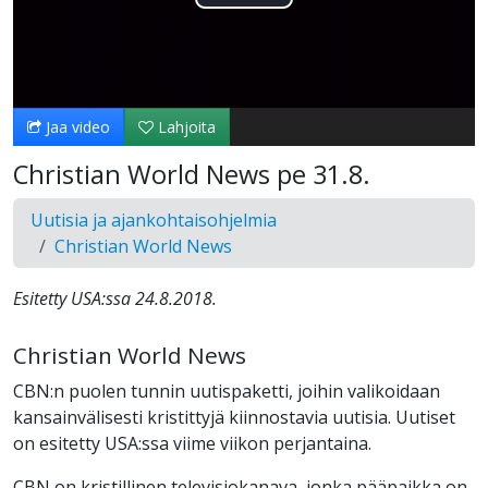
Toista
Video
Jaa video
Lahjoita
Christian World News pe 31.8.
Uutisia ja ajankohtaisohjelmia
Christian World News
Esitetty USA:ssa 24.8.2018.
Christian World News
CBN:n puolen tunnin uutispaketti, joihin valikoidaan
kansainvälisesti kristittyjä kiinnostavia uutisia. Uutiset
on esitetty USA:ssa viime viikon perjantaina.
CBN on kristillinen televisiokanava, jonka pääpaikka on