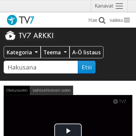
Näytä
Kanavat
valikko
Valikko
Kategoria
Teema
A-Ö listaus
Etsi
Oletussoitin
Vaihtoehtoinen soitin