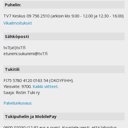
Puhelin:
TV7 Keskus 09 756 2510 (arkisin klo 9.00 - 12.00 ja 12.30 - 16.00)
Vikailmoitukset
Sähköposti
tv7(at)tv7.fi
etunimi.sukunimi@tv7.fi
Tukitili
FI75 5780 4120 0163 54 (OKOYFIHH).
Yleisviite: 9700.
Kaikki viitteet
.
Saaja: Ristin Tuki ry
Palvelunkuvaus
Tukipuhelin ja MobilePay
0600-02030 (12,92 eur + pvm). Kuuntele viesti, että lahjoitus